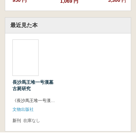
950 円
3,300 円~
1,069 円
最近見た本
長沙馬王堆一号漢墓
古屍研究
《長沙馬王堆一号漢墓古屍研究》編輯委員会 編
文物出版社
新刊
在庫なし