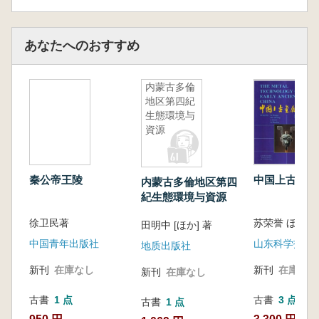
あなたへのおすすめ
内蒙古多倫
地区第四紀
生態環境与
資源
秦公帝王陵
中国上古金属
内蒙古多倫地区第四
紀生態環境与資源
徐卫民著
苏荣誉 ほか 著
田明中 [ほか] 著
中国青年出版社
山东科学技术
地质出版社
新刊
在庫なし
新刊
在庫なし
新刊
在庫なし
古書
1 点
古書
3 点
古書
1 点