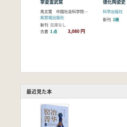
寧夏霊武窯
徳化陶瓷史
馬文寛 中国社会科学院考古研究所内蒙古工作隊編
科学出版社
紫禁城出版社
新刊
1冊
新刊
在庫なし
3,080 円
古書
1 点
最近見た本