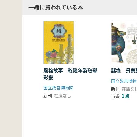
一緒に買われている本
風格故事 乾隆年製琺瑯
謎樣 景泰
彩瓷
国立故宮博物
国立故宮博物院
新刊
在庫な
新刊
在庫なし
古書
1 点