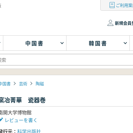
ご利用案
版
新規会員
中国書
韓国書
中国書
芸術
陶磁
窯冶菁華 瓷器巻
南開大学博物館
レビューを書く
発行元
科学出版社