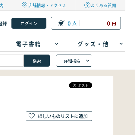
内
店舗情報・アクセス
よくある質問
0
0
登録
点
円
電子書籍
グッズ・他
詳細検索
ほしいものリストに追加