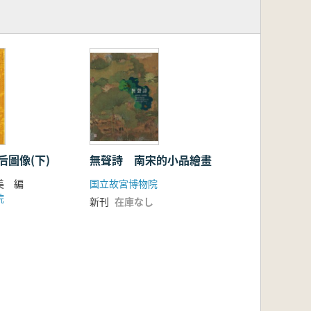
后圖像(下)
無聲詩 南宋的小品繪畫
美 編
国立故宮博物院
院
新刊
在庫なし