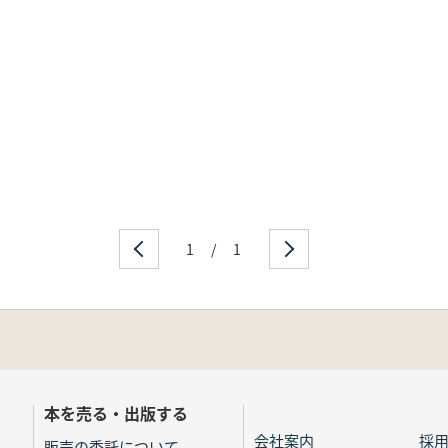
1
/
1
本を売る・出版する
会社案内
採
販売の委託について