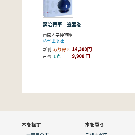
窯冶菁華 瓷器巻
南開大学博物館
科学出版社
14,300円
新刊
取り寄せ
9,900 円
古書
1 点
本を探す
本を買う
六一書房の本
ご利用案内