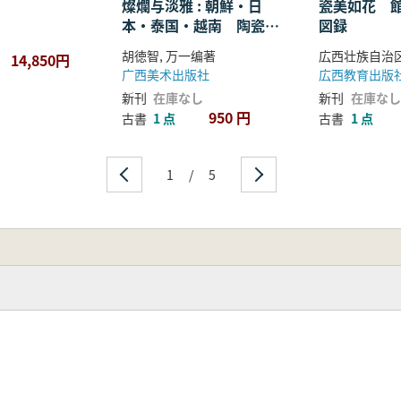
燦爛与淡雅 : 朝鮮・日
瓷美如花 
本・泰国・越南 陶瓷図
図録
史
胡徳智, 万一编著
広西壮族自治
14,850円
广西美术出版社
広西教育出版
新刊
在庫なし
新刊
在庫なし
950 円
古書
1 点
古書
1 点
1
/
5