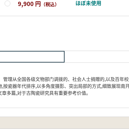
ほぼ未使用
9,900 円
（税込）
藏、管理从全国各级文物部门调拨的、社会人士捐赠的,以及百年
,按瓷器年代排序,以多角度摄影、突出局部的方式,细致展现南
文章多篇,对于古陶瓷研究具有重要参考价值。