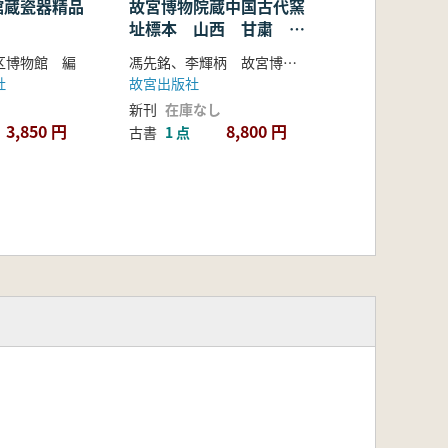
館蔵瓷器精品
故宮博物院蔵中国古代窯
址標本 山西 甘粛 内
蒙古
区博物館 編
馮先銘、李輝柄 故宮博物院編
社
故宮出版社
新刊
在庫なし
3,850 円
8,800 円
古書
1 点