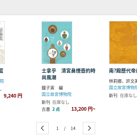
藍
士拿乎 清宮鼻煙壺的時
南?殿歷代帝
尚風潮
院
林莉娜、許文
国立故宮博物
鐘子寅 編
し
国立故宮博物院
9,240 円
新刊
在庫なし
新刊
在庫なし
13,200 円~
古書
2 点
1
/
14