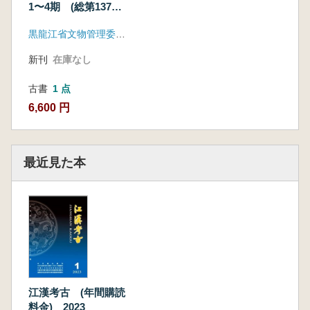
1〜4期 (総第137〜
140期) 4冊セット
黒龍江省文物管理委員会
新刊
在庫なし
古書
1 点
6,600 円
最近見た本
江漢考古 (年間購読
料金) 2023