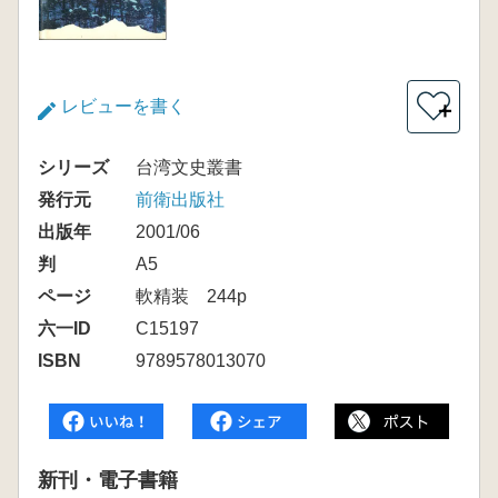
レビューを書く
＋
シリーズ
台湾文史叢書
発行元
前衛出版社
出版年
2001/06
判
A5
ページ
軟精装 244p
六一ID
C15197
ISBN
9789578013070
新刊・電子書籍