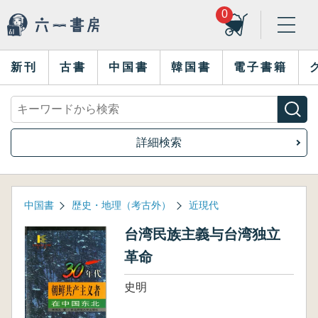
0
新刊
古書
中国書
韓国書
電子書籍
詳細検索
中国書
歴史・地理（考古外）
近現代
台湾民族主義与台湾独立
革命
史明