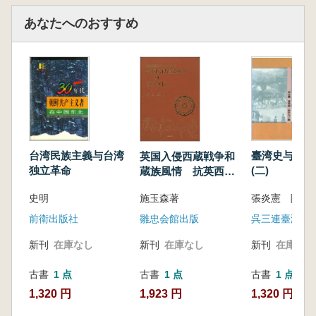
あなたへのおすすめ
台湾民族主義与台湾
臺湾史与臺湾
英国入侵西蔵戦争和
独立革命
(二)
蔵族風情 抗英西蔵
戦争100周年紀念
史明
施玉森著
前衛出版社
呉三連臺湾史
雛忠会館出版
新刊
在庫なし
新刊
在庫なし
新刊
在庫なし
古書
1 点
古書
1 点
古書
1 点
1,320 円
1,320 円
1,923 円