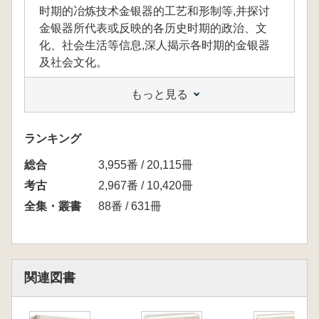
时期的冶炼技术金银器的工艺和形制等,并探讨
金银器所代表或反映的各历史时期的政治、文
化、社会生活等信息,深人揭示各时期的金银器
及社会文化。
もっと見る
另,本书是在《古代金银器》(文物出版社,2008
年)的基础上修改而成。尽可能吸收了原书出版
至今中国古代金银器的新发现和新的研究成果,
ランキング
并加入新的论述,对诸多章节都做了增订、整理
総合
和补论等;并按照《中国古代物质文化史》丛书
3,955番 / 20,115冊
要求重新修改了文本、注释格式,增加插图和表
考古
2,967番 / 10,420冊
格等。
全集・叢書
88番 / 631冊
関連図書