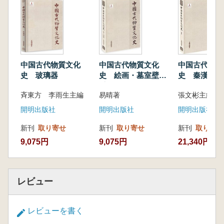
中国古代物質文化
中国古代物質文化
中国古代物質
史 玻璃器
史 絵画・墓室壁画
史 秦漢
(宋元明清)
斉東方 李雨生主編
易晴著
張文彬主編
開明出版社
開明出版社
開明出版社
新刊
取り寄せ
新刊
取り寄せ
新刊
取り寄せ
9,075円
9,075円
21,340円
レビュー
レビューを書く