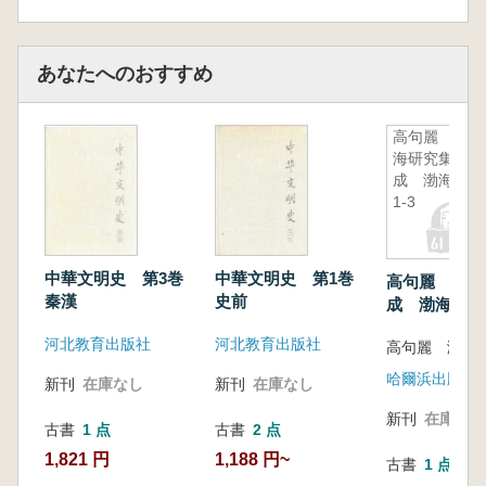
あなたへのおすすめ
高句麗 渤
海研究集
成 渤海巻
1-3
中華文明史 第3巻
中華文明史 第1巻
高句麗 渤海
秦漢
史前
成 渤海巻1-
河北教育出版社
河北教育出版社
哈爾浜出版社
新刊
在庫なし
新刊
在庫なし
新刊
在庫なし
古書
1 点
古書
2 点
1,821 円
1,188 円~
古書
1 点