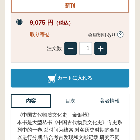
新刊
9,075 円
（税込）
取り寄せ
会員割引あり
注文数
カートに入れる
内容
目次
著者情報
《中国古代物质文化史 金银器》
本书是大型丛书《中国古代物质文化史》专史系
列中的一卷,以时间为线索,对各历史时期的金银
器进行分期,结合考古发现和文献记载,研究不同