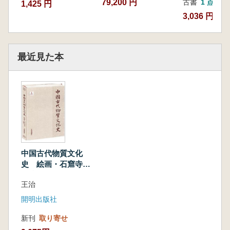
79,200 円
古書
1 点
1,425 円
3,036 円
最近見た本
中国古代物質文化
史 絵画・石窟寺壁
画(敦煌)
王治
開明出版社
新刊
取り寄せ