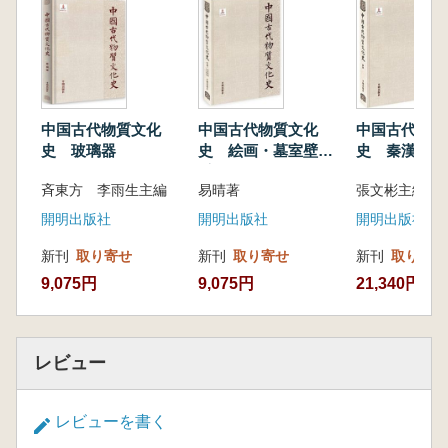
中国古代物質文化
中国古代物質文化
中国古代物質
史 玻璃器
史 絵画・墓室壁画
史 秦漢
(宋元明清)
斉東方 李雨生主編
易晴著
張文彬主編
開明出版社
開明出版社
開明出版社
新刊
取り寄せ
新刊
取り寄せ
新刊
取り寄せ
9,075円
9,075円
21,340円
レビュー
レビューを書く