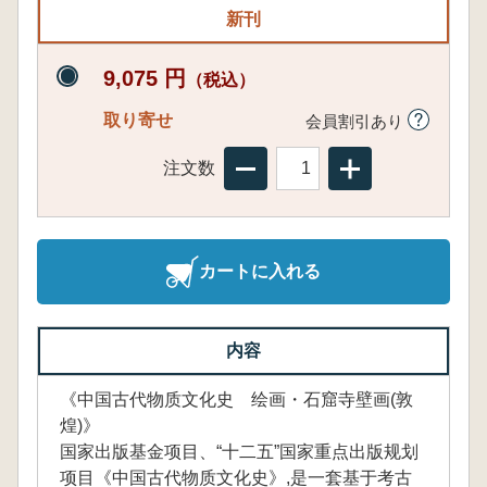
新刊
9,075 円
（税込）
取り寄せ
会員割引あり
注文数
カートに入れる
内容
《中国古代物质文化史 绘画・石窟寺壁画(敦
煌)》
国家出版基金项目、“十二五”国家重点出版规划
项目《中国古代物质文化史》,是一套基于考古