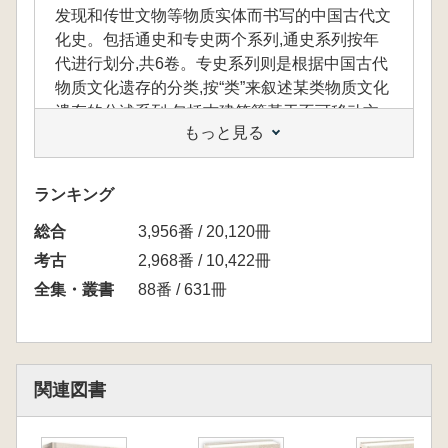
发现和传世文物等物质实体而书写的中国古代文
化史。包括通史和专史两个系列,通史系列按年
代进行划分,共6卷。专史系列则是根据中国古代
物质文化遗存的分类,按“类”来叙述某类物质文化
遗存的分述系列,包括古建筑等基于不可移动文
もっと見る
物进行研究的分卷,也包括玉器、铜器等基于各
类可移动文物进行研究的分卷。两个系列从纵横
两个维度,多层面地展示了中国古代物质文化史
ランキング
的煌煌篇章。
総合
3,956番 / 20,120冊
考古
2,968番 / 10,422冊
全集・叢書
88番 / 631冊
関連図書