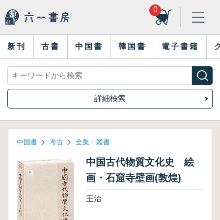
0
新刊
古書
中国書
韓国書
電子書籍
詳細検索
中国書
考古
全集・叢書
中国古代物質文化史 絵
画・石窟寺壁画(敦煌)
王治