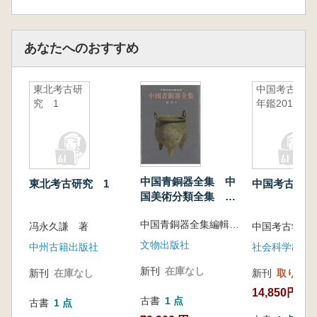
あなたへのおすすめ
東北考古研
中国考古学
究 1
年鑑2014
中国青銅器全集 中
東北考古研究 1
中国考古学年鑑
国美術分類全集 全
16冊
中国青銅器全集編輯委員会
冯永久謙 著
中国考古学会
文物出版社
中州古籍出版社
社会科学出版
新刊
在庫なし
新刊
在庫なし
新刊
取り寄せ
14,850円
古書
1 点
古書
1 点