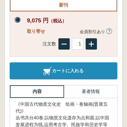
新刊
9,075 円
（税込）
取り寄せ
会員割引あり
注文数
カートに入れる
内容
著者情報
《中国古代物质文化史 绘画・卷轴画(晋唐五
代)》
丛书共分40卷,以物质文化遗存为点和面,以中国
发展进程为线,运用考古学、民族学和历史学等