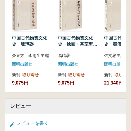
以中国古代书写用纸的发展和演变为轴线,探究
其对各个时代书写风格的深刻影响。从文献记
载、出土实物、字源学等层面,考察了汉代带字
纸以及魏晋时的麻纸、藤纸,唐代的硬黄纸、“笺
纸”,宋元的“皮料纸”、竹纸,明清以来宣纸以及各
中国古代物質文化
中国古代物質文化
中国古代物質
种高档加工纸等多种面貌,并论述了纸张的特点
史 玻璃器
史 絵画・墓室壁画
史 秦漢
对个人、时代书风的影响;二,以书家、书迹为经
(宋元明清)
斉東方 李雨生主編
易晴著
張文彬主編
线,以点带面,从书写技巧、美学意蕴和文化价值
等角度归纳其书写艺术特点。书法史的基本内容
開明出版社
開明出版社
開明出版社
包含了具有代表性的书家和经典作品,以纸书所
新刊
取り寄せ
新刊
取り寄せ
新刊
取り寄せ
具有的历史价值、文物价值和审美价值等为衡量
9,075円
9,075円
21,340円
标准,择取每一个时代的书写佼佼者,并对其生平
家世、交游、习书为学的基本历程进行考察,揭
示其书写风格的形成以及特定书写内容存在的内
在因素;三,以纸张承载的书写文化形态为纬线,从
レビュー
文书、诗文稿录、写经、书抄、高堂大轴五大书
写样式和类别进行阐释,彰显纸张所承载的丰富
レビューを書く
文化内涵及其价值功能。一纸文书可御天下,“雪