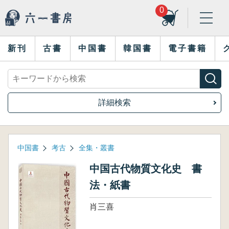
0
新刊
古書
中国書
韓国書
電子書籍
詳細検索
中国書
考古
全集・叢書
中国古代物質文化史 書
法・紙書
肖三喜