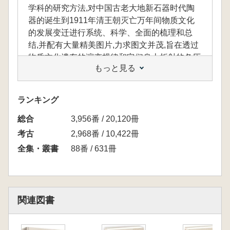
学科的研究方法,对中国古老大地新石器时代陶
器的诞生到1911年清王朝灭亡万年间物质文化
的发展变迁进行系统、科学、全面的梳理和总
结,并配有大量精美图片,力求图文并茂,旨在透过
物质文化遗存的演变规律和它们身上折射的各历
もっと見る
史时期政治、经济、文化、教育、艺术、科技、
社会生产、社会生活等各种信息,揭示中国文明
的发展过程,弥补中国历史研究只重视政治、经
ランキング
济、文化历史而轻视物质文明历史的不足,还原
総合
历史本来面貌。
3,956番 / 20,120冊
考古
2,968番 / 10,422冊
《书法·纸书》卷作为《中国古代物质文化史》
全集・叢書
88番 / 631冊
丛书中的一册,以物质存在的书写用纸这一崭新
视角为切入点,探赜索隐,钩沉拾遗,梳理出中国古
代书法史的基本脉络,阐释了“片纸只字”所承载的
文化内涵和审美价值,探究了物质文明成果和书
関連図書
法文化发展之间的密切关 系。
全书内容以三条线索有条不紊的展开论述。一,