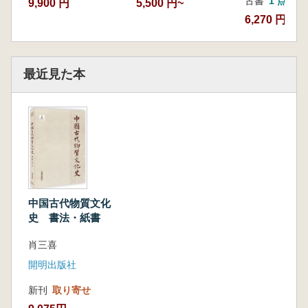
古書
1 点
9,900 円
5,500 円~
着璀璨的中国古代书法史。
6,270 円
最近見た本
中国古代物質文化
史 書法・紙書
肖三喜
開明出版社
新刊
取り寄せ