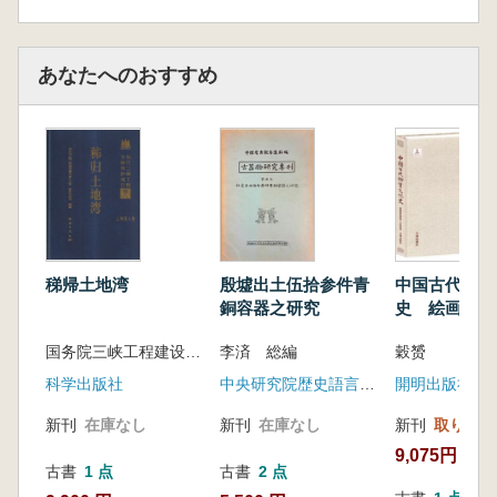
泥鸿爪”足以传情,青灯黄卷更显虔诚。寒暄、传
告、奏请、抄录等等,这些“铁画银钩”虽被誉为小
道,但却成为文人墨客“传移模写”的经典佳作。从
あなたへのおすすめ
家书到诏书,从民间抄书之风到官方组织抄写的
诸如《永乐大典》《四库全书》等煌煌巨制,虽
形式不一,内容有别,技艺不同,风格互异,目的多
样,但它们大多同时具有书写的实用性、审美性
和艺术性,或优美、或壮美,或温润,或苍茫,并普遍
存在于中国古代政治制度、社会管理、信息传
播、人际交往、宗教传播以及文献生成、历史编
撰、文学创作等诸多领域,具有很高的历史价
稊帰土地湾
殷墟出土伍拾参件青
中国古代物質
值、文物价值和审美价值。
銅容器之研究
史 絵画・巻
地仏道)
国务院三峡工程建设委员会办公室 国家文物局 编著
李済 総編
穀赟
纸是书写材料,为书写提供便利。同样,灿烂的文
字、娴熟的技艺、精美的幅式、丰富的文化内
科学出版社
中央研究院歴史語言研究所
開明出版社
涵、多重的功能和价值,也使得纸这一物质媒介
新刊
在庫なし
新刊
在庫なし
新刊
取り寄せ
得以长期保存。而书写用纸的发展演变,推动了
9,075円
书写形态和样式的进程,彰显着书法风格的林林
古書
1 点
古書
2 点
总总,承载着绚丽的文化形态,全面而立体的述说