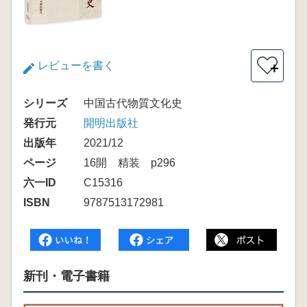
レビューを書く
＋
シリーズ
中国古代物質文化史
発行元
開明出版社
出版年
2021/12
ページ
16開 精装 p296
六一ID
C15316
ISBN
9787513172981
新刊・電子書籍