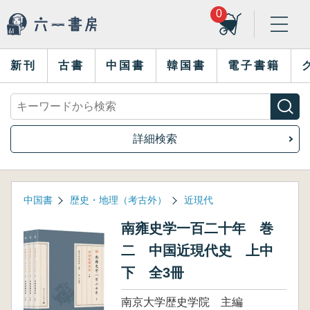
0
新刊
古書
中国書
韓国書
電子書籍
詳細検索
中国書
歴史・地理（考古外）
近現代
南雍史学一百二十年 巻
二 中国近現代史 上中
下 全3冊
南京大学歴史学院 主編