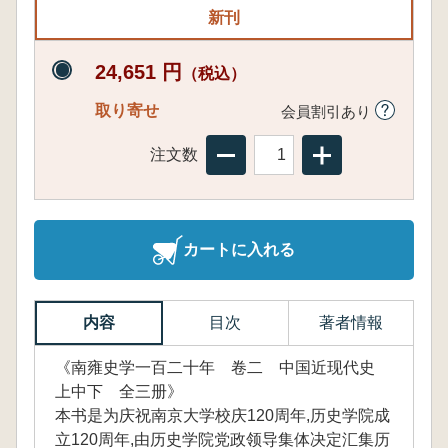
新刊
24,651 円
（税込）
取り寄せ
会員割引あり
注文数
カートに入れる
内容
目次
著者情報
《南雍史学一百二十年 卷二 中国近现代史
上中下 全三册》
本书是为庆祝南京大学校庆120周年,历史学院成
立120周年,由历史学院党政领导集体决定汇集历