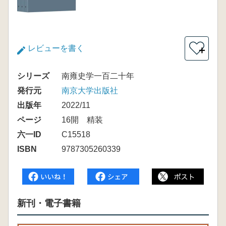
レビューを書く
＋
シリーズ
南雍史学一百二十年
発行元
南京大学出版社
出版年
2022/11
ページ
16開 精装
六一ID
C15518
ISBN
9787305260339
新刊・電子書籍