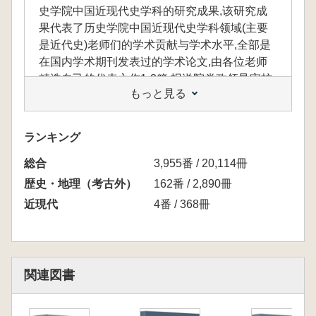
史学院中国近现代史学科的研究成果,该研究成
果代表了历史学院中国近现代史学科领域(主要
是近代史)老师们的学术贡献与学术水平,全部是
在国内学术期刊发表过的学术论文,由各位老师
精选自己的代表之作1-2篇,报送院党政领导审核
もっと見る
通过。这些论文既有传统的实证考据,也有多学
科理论的史事阐释,具有政治正确、课题领先、
方法严谨等显著特点,也是中国一流大学中国近
ランキング
现代史研究水平、方法的缩影。
総合
3,955番 / 20,114冊
歴史・地理（考古外）
162番 / 2,890冊
近現代
4番 / 368冊
関連図書