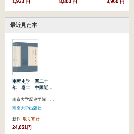
8,800 円
3,960 円
1,923 円
最近見た本
南雍史学一百二十
年 巻二 中国近現
代史 上中下 全3冊
南京大学歴史学院 主編
南京大学出版社
新刊
取り寄せ
24,651円