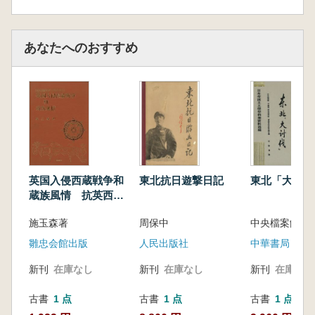
あなたへのおすすめ
東北抗日遊撃日記
東北「大討伐
英国入侵西蔵戦争和
蔵族風情 抗英西蔵
戦争100周年紀念
周保中
施玉森著
人民出版社
中華書局
雛忠会館出版
新刊
在庫なし
新刊
在庫なし
新刊
在庫なし
古書
1 点
古書
1 点
古書
1 点