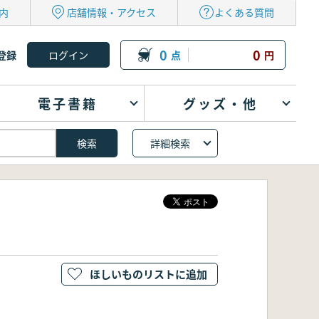
内
店舗情報・アクセス
よくある質問
0
0
登録
点
円
電子書籍
グッズ・他
詳細検索
ほしいものリストに追加