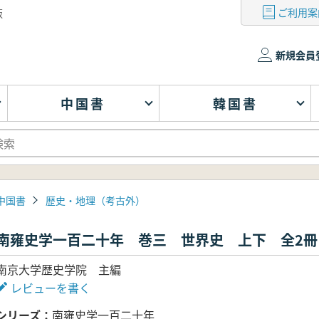
ご利用案
版
新規会員
中国書
韓国書
中国書
歴史・地理（考古外）
南雍史学一百二十年 巻三 世界史 上下 全2冊
南京大学歴史学院 主編
レビューを書く
シリーズ
南雍史学一百二十年