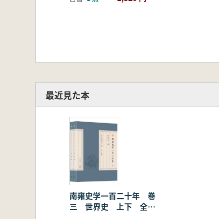
最近見た本
南雍史学一百二十年 巻
三 世界史 上下 全2
冊