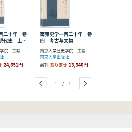
百二十年 巻
南雍史学一百二十年 巻
現代史 上中
四 考古与文物
学院 主編
南京大学歴史学院 主編
社
南京大学出版社
24,651円
13,640円
せ
新刊
取り寄せ
1
/
1