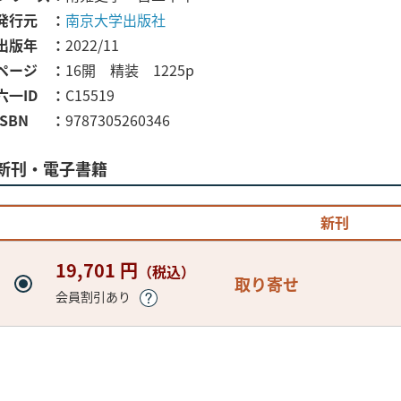
発行元
南京大学出版社
出版年
2022/11
ページ
16開 精装 1225p
六一ID
C15519
ISBN
9787305260346
新刊・電子書籍
新刊
19,701 円
（税込）
取り寄せ
会員割引あり