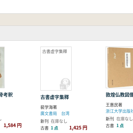
古書虚字集釋
骨考釈
敦煌仏教図
古書虚字集釋
王惠民著
裴学海著
浙江大学出版
廣文書局 台湾
し
新刊
在庫なし
新刊
在庫なし
1,584 円
古書
1 点
1,425 円
古書
1 点