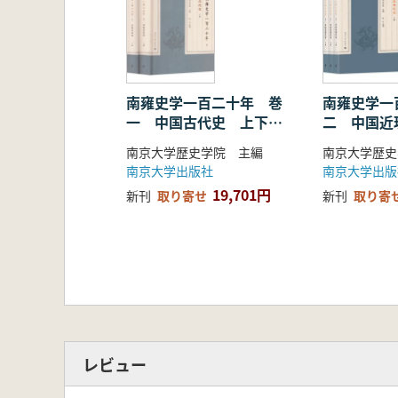
南雍史学一百二十年 巻
南雍史学一
一 中国古代史 上下
二 中国近
全2冊
下 全3冊
南京大学歴史学院 主編
南京大学歴史
南京大学出版社
南京大学出版
19,701円
新刊
取り寄せ
新刊
取り寄
レビュー