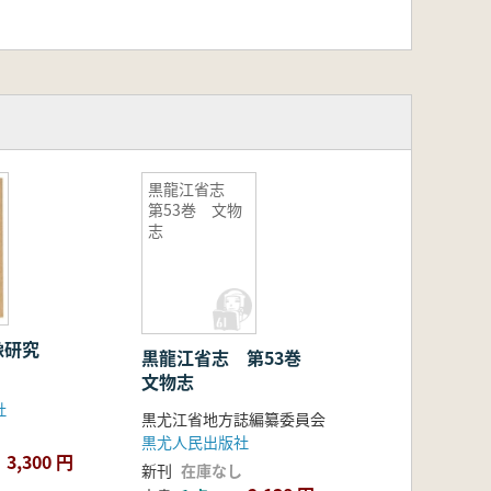
黒龍江省志
第53巻 文物
志
像研究
黒龍江省志 第53巻
文物志
社
黒尤江省地方誌編纂委員会
黒尤人民出版社
3,300 円
新刊
在庫なし