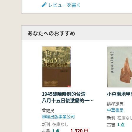
レビューを書く
あなたへのおすすめ
1945破暁時刻的台湾
小屯南地甲
八月十五日後激働的一百
姚孝遂等
天
中華書局
曾健民
聯経出版事業公司
新刊
在庫な
新刊
在庫なし
古書
1 点
1,320 円
古書
1 点