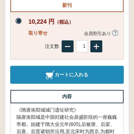
新刊
10,224 円
（税込）
取り寄せ
会員割引あり
注文数
カートに入れる
内容
《隋唐洛阳城城门遗址研究》
隔唐洛阳城是中国封建社会鼎盛阶段的一座巍巍
帝都。始建于隋大业元年(605),后被唐、后梁、
后唐、后晋诸朝所沿用,至北宋时为西京,为都时