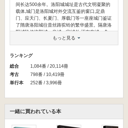
间长达500余年。洛阳城城址是古代文明凝聚的
载体,城门是洛阳城对外交流互鉴的窗口,定鼎
门、应天门、长夏门、厚载门等一座座城门鉴证
了隋唐洛阳城往昔丝路驼铃的繁华盛景。隔唐洛
阳城除传统郭城、皇城、宫城外,还有东城、含
もっと見る
嘉仓城、玄武城、曜仪城、圆璧城等小城,城1门
遗址众多。通过对城门遗址发掘资料进行汇集整
理,系统研究隋唐洛阳城的城门类型、发展沿革,
ランキング
以期对城址文物价值的阐释与利用起到积极作
総合
用。
1,084番 / 20,114冊
考古
798番 / 10,419冊
単行本
252番 / 3,996冊
一緒に買われている本