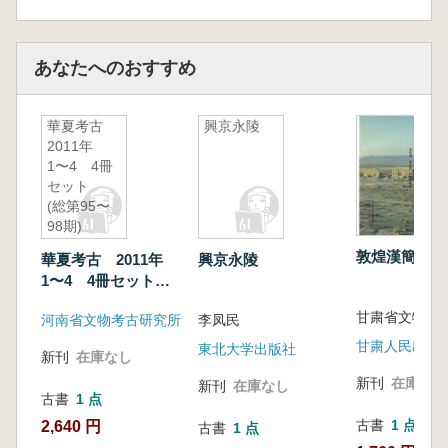
あなたへのおすすめ
華夏考古
興京永陵
2011年
1〜4 4冊
セット
(総第95〜
98期)
敦煌漢簡釋文
華夏考古 2011年
興京永陵
1〜4 4冊セット
(総第95〜98期)
河南省文物考古研究所
李凤民
甘粛人民出版
東北大学出版社
新刊
在庫なし
新刊
在庫なし
新刊
在庫なし
古書
1 点
古書
1 点
2,640 円
古書
1 点