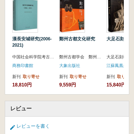
漢長安城研究(2006-
鄭州古都文化研究
大足石刻
2021)
中国社会科学院考古研究所
鄭州古都学会 鄭州嵩山文明研究院 編
大足石刻研究
商務印書館
大象出版社
江蘇鳳凰美術
新刊
取り寄せ
新刊
取り寄せ
新刊
取り寄せ
18,810円
9,559円
15,840円
レビュー
レビューを書く