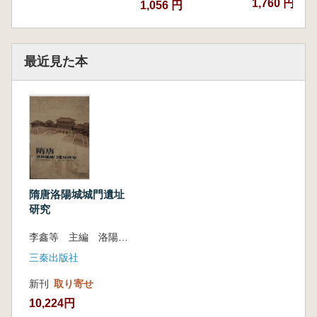
1,760 円
1,056 円
最近見た本
隋唐洛陽城城門遺址
研究
李鑫等 主編 洛陽市文物考古研究院 編
三秦出版社
新刊
取り寄せ
10,224円