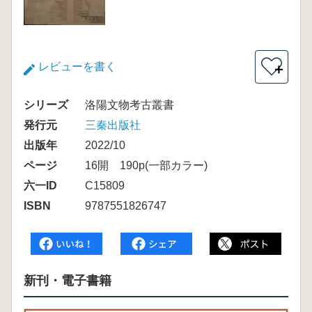
レビューを書く
＋
シリーズ
洛陽文物考古叢書
発行元
三秦出版社
出版年
2022/10
ページ
16開 190p(一部カラー)
六一ID
C15809
ISBN
9787551826747
新刊・電子書籍