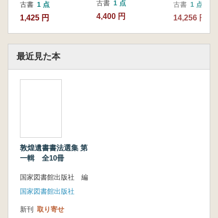
古書
1 点
古書
1 点
古書
1 点
4,400 円
1,425 円
14,256 円
最近見た本
敦煌遺書書法選集 第
一輯 全10冊
国家図書館出版社 編
国家図書館出版社
新刊
取り寄せ