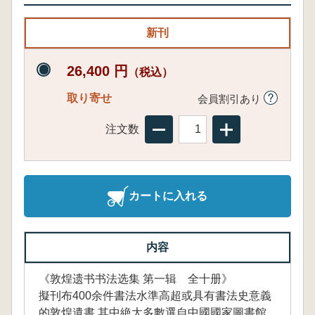
新刊
26,400 円
（税込）
取り寄せ
会員割引あり
注文数
カートに入れる
内容
《敦煌遗书书法选集 第一辑 全十册》
擬刊布400余件書法水準高超或具有書法史意義
的敦煌遺書,其中絶大多數選自中國國家圖書館