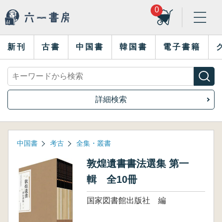
0
新刊
古書
中国書
韓国書
電子書籍
詳細検索
中国書
考古
全集・叢書
敦煌遺書書法選集 第一
輯 全10冊
国家図書館出版社 編