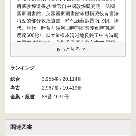
所藏敦煌遺書,少量選自中國敦煌研究院、法國
國家圖書館、英國國家圖書館等機構藏較有書法
特點的部分敦煌遺書。時代涵蓋魏晋南北朝、隋
代、唐代、吐蕃占領河西時期和歸義軍時期,跨
度達600餘年,以大量樣本清晰地反映了中古時期
中國書法的演變。印刷采用原大彩印方式,用圖
もっと見る
選自中國國家圖書館所攝高清數位圖片,版面設
計賞心悦目。入選的敦煌遺書均全卷影印,相當
於刊布了一大批文獻的清晰圖版,部分地滿足了
ランキング
敦煌學界使用敦煌遺書彩色圖版的需求,在書法
総合
價值之外兼具一定的文獻價值。本書附有各寫卷
3,955番 / 20,114冊
簡明提要,著録名稱、卷次、著譯者、外觀基本
考古
2,967番 / 10,419冊
特徵、抄寫年代、重要題記勘記等内容,爲讀者
全集・叢書
88番 / 631冊
深入瞭解各件敦煌遺書的價值提供了便利。 爲
了方便廣大讀者購買使用,《敦煌遺書書法選
集》以時代爲序,分輯出版,每輯10册。本次出版
第一、二輯。第一輯收録自東晋至南北朝時期寫
関連図書
成的敦煌遺書30種,第二輯收録南北朝時期寫成