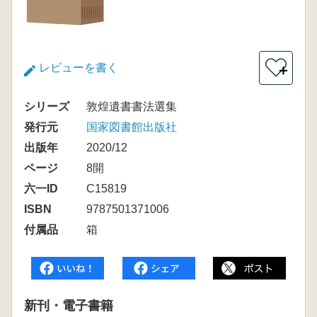
レビューを書く
＋
シリーズ
敦煌遺書書法選集
発行元
国家図書館出版社
出版年
2020/12
ページ
8開
六一ID
C15819
ISBN
9787501371006
付属品
箱
新刊・電子書籍