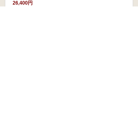
26,400円
本を探す
六一書房の本
ランキング
特価図書
特集
書店様へ
著者ログイン
会社案内
お問い合わせ