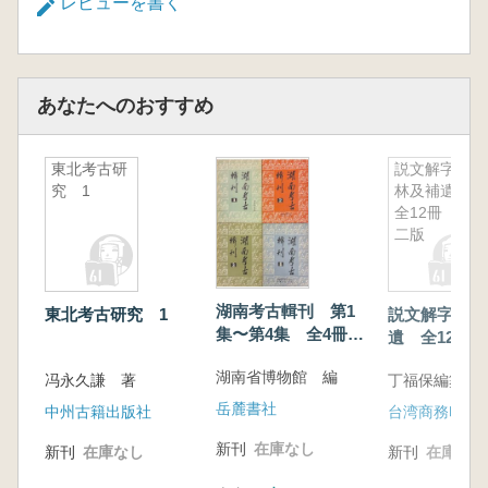
レビューを書く
あなたへのおすすめ
東北考古研
説文解字詁
究 1
林及補遺
全12冊 第
二版
湖南考古輯刊 第1
東北考古研究 1
説文解字詁林
集〜第4集 全4冊セ
遺 全12冊
ット
湖南省博物館 編
冯永久謙 著
丁福保編纂
岳麓書社
中州古籍出版社
台湾商務印書
新刊
在庫なし
新刊
在庫なし
新刊
在庫なし