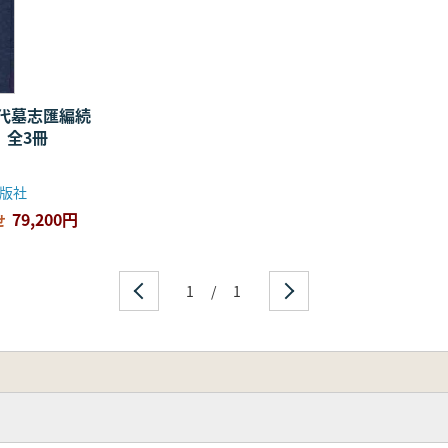
代墓志匯編続
 全3冊
版社
79,200円
せ
1
/
1