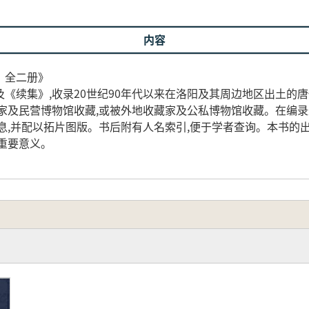
内容
 全二册》
《续集》,收录20世纪90年代以来在洛阳及其周边地区出土的唐
家及民营博物馆收藏,或被外地收藏家及公私博物馆收藏。在编录
息,并配以拓片图版。书后附有人名索引,便于学者查询。本书的
重要意义。