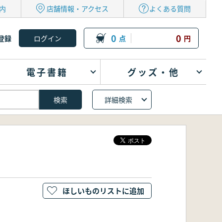
内
店舗情報・アクセス
よくある質問
0
0
登録
点
円
電子書籍
グッズ・他
詳細検索
ほしいものリストに追加