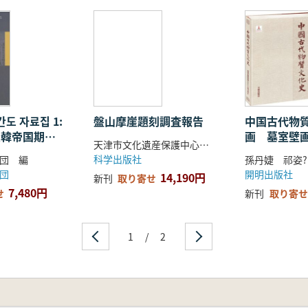
도 자료집 1:
盤山摩崖題刻調査報告
中国古代物
大韓帝国期間
画 墓室壁
天津市文化遺産保護中心 編著 楊新 主編
政府文書)
朝
科学出版社
団 編
孫丹婕 祁姿
団
開明出版社
14,190円
新刊
取り寄せ
7,480円
せ
新刊
取り寄せ
1
/
2