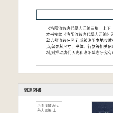
《洛阳流散唐代墓志汇编三集 上下
本书接续《洛阳流散唐代墓志汇编》及
墓志都流散在民间,或被洛阳本地收藏
点,著录其尺寸、书体、行款等相关信
料,对推动唐代历史和洛阳墓志研究有
関連図書
洛陽流散唐代
墓志匯編(上