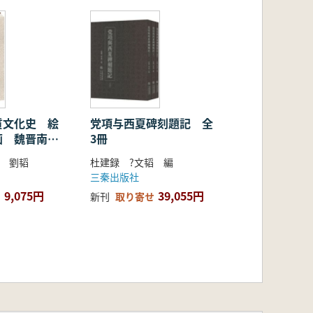
質文化史 絵
党項与西夏碑刻題記 全
画 魏晋南北
3冊
? 劉韬
杜建録 ?文韬 編
三秦出版社
9,075円
39,055円
新刊
取り寄せ