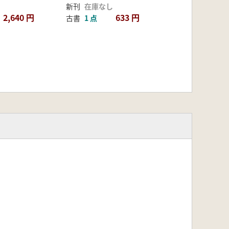
新刊
在庫なし
2,640 円
633 円
古書
1 点