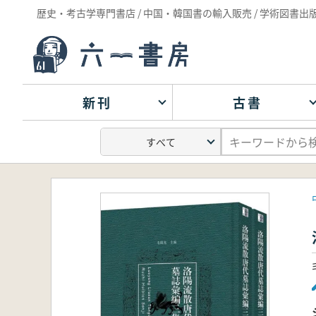
歴史・考古学専門書店 / 中国・韓国書の輸入販売 / 学術図書出
新刊
古書