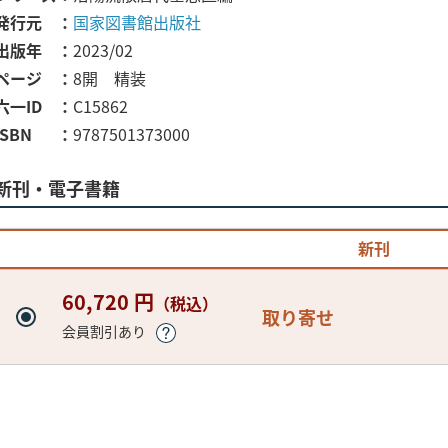
発行元
国家図書館出版社
出版年
2023/02
ページ
8開 精装
六一ID
C15862
ISBN
9787501373000
新刊・電子書籍
新刊
60,720 円
（税込）
取り寄せ
会員割引あり