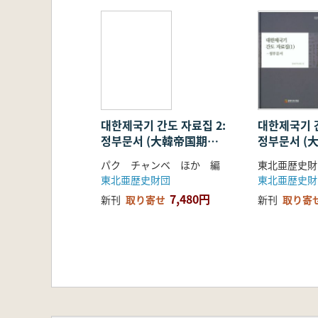
대한제국기 간도 자료집 2:
대한제국기 간
정부문서 (大韓帝国期間
정부문서 (
島資料集2:政府文書)
島資料集1:
パク チャンベ ほか 編
東北亜歴史財
東北亜歴史財団
東北亜歴史財
7,480円
新刊
取り寄せ
新刊
取り寄