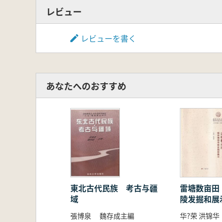
レビュー
レビューを書く
あなたへのおすすめ
東北古代民族 考古与疆
雷塘数亩田
域
陵发掘和展
張博泉 魏存成主編
华?荣 洪锦华