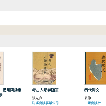
 扬州隋炀帝
考古人類学随筆
秦代陶文
示
張光直
袁仲一
聯經出版事業公司
三秦出版社