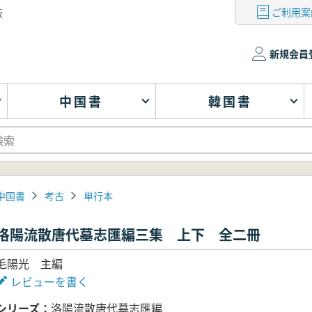
ご利用案
版
新規会員
中国書
韓国書
中国書
考古
単行本
洛陽流散唐代墓志匯編三集 上下 全二冊
毛陽光 主編
レビューを書く
シリーズ
洛陽流散唐代墓志匯編