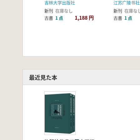
吉林大学出版社
江苏广陵书社
新刊
在庫なし
新刊
在庫な
1,188 円
古書
1 点
古書
1 点
最近見た本