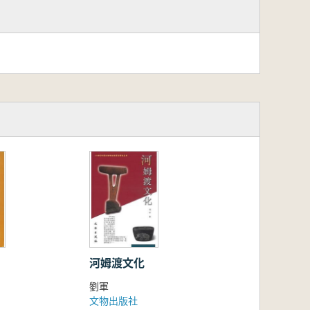
河姆渡文化
劉軍
文物出版社