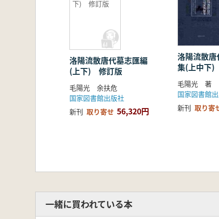
下) 修訂版
洛陽流散唐
洛陽流散唐代墓志匯編
集(上中下)
(上下) 修訂版
毛陽光 著
毛陽光 余扶危
国家図書館出
国家図書館出版社
新刊
取り寄
56,320円
新刊
取り寄せ
一緒に買われている本