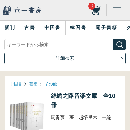
0
新刊
古書
中国書
韓国書
電子書籍
詳細検索
中国書
芸術
その他
絲綢之路音楽文庫 全10
冊
周青葆 著 趙塔里木 主編