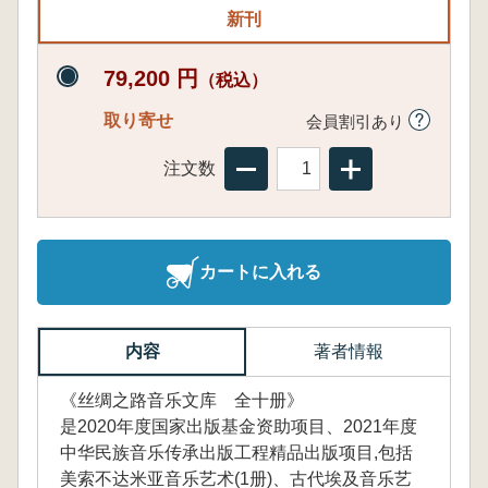
新刊
79,200 円
（税込）
取り寄せ
会員割引あり
注文数
カートに入れる
内容
著者情報
《丝绸之路音乐文库 全十册》
是2020年度国家出版基金资助项目、2021年度
中华民族音乐传承出版工程精品出版项目,包括
美索不达米亚音乐艺术(1册)、古代埃及音乐艺