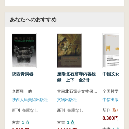
あなたへのおすすめ
陜西青銅器
慶陽北石窟寺内容総
中国文化之美
録 上下 全2冊
李西興 他
甘粛北石窟寺文物保護研究所
陜西人民美術出版社
文物出版社
中信出版社
新刊
在庫なし
新刊
在庫なし
新刊
取り寄せ
8,360円
古書
1 点
古書
1 点