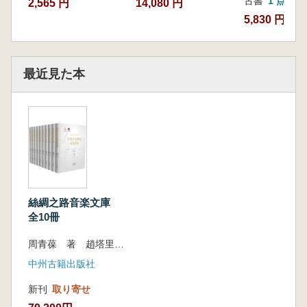
古書
1 点
2,565 円
14,080 円
5,830 円
最近見た本
絲綢之路音楽文庫
全10冊
周青葆 著 趙塔里木 主編
中州古籍出版社
新刊
取り寄せ