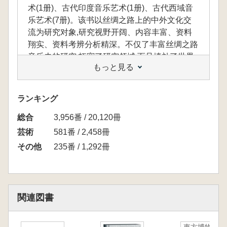
术(1册)、古代印度音乐艺术(1册)、古代西域音
乐艺术(7册)。该书以丝绸之路上的中外文化交
流为研究对象,研究视野开阔、内容丰富、资料
翔实、资料考辨分析精深。不仅了丰富丝绸之路
音乐史的研究,拓宽了研究领域,而且填补了世界
もっと見る
艺术中的许多空白,对建立世界性的丝绸之路音
乐艺术研究做出了积极的贡献,对研究丝绸之路
上中外音乐的交流有着更为积极的现实意义与深
ランキング
远的历史意义。
総合
「美索不达米亚音乐艺术」
3,956番 / 20,120冊
ISBN:9787573803542
芸術
581番 / 2,458冊
「古代埃及音乐艺术」ISBN:9787573803573
その他
235番 / 1,292冊
「古代印度音乐艺术」ISBN:9787573803535
「古代西域音乐艺术」ISBN:9787573803566
関連図書