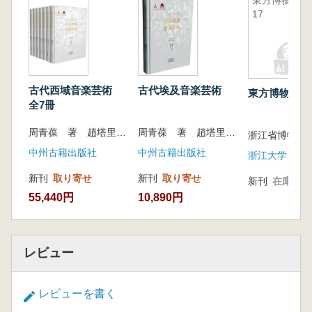
東方博物
17
古代西域音楽芸術
古代埃及音楽芸術
東方博物 17
全7冊
周青葆 著 趙塔里木 主編
周青葆 著 趙塔里木 主編
浙江省博物館
中州古籍出版社
中州古籍出版社
浙江大学
新刊
取り寄せ
新刊
取り寄せ
新刊
在庫なし
55,440円
10,890円
レビュー
レビューを書く