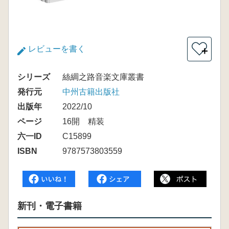
レビューを書く
＋
シリーズ
絲綢之路音楽文庫叢書
発行元
中州古籍出版社
出版年
2022/10
ページ
16開 精装
六一ID
C15899
ISBN
9787573803559
新刊・電子書籍