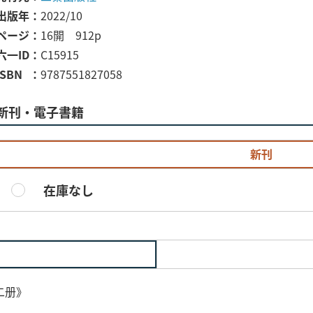
出版年
2022/10
ページ
16開 912p
六一ID
C15915
ISBN
9787551827058
新刊・電子書籍
新刊
在庫なし
二册》