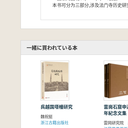
本书可分为三部分,涉及法门寺历史
一緒に買われている本
呉越国塔幢研究
雲崗石窟申
年紀念文集 
魏祝挺
2021 全2
浙江古籍出版社
雲岡研究院 