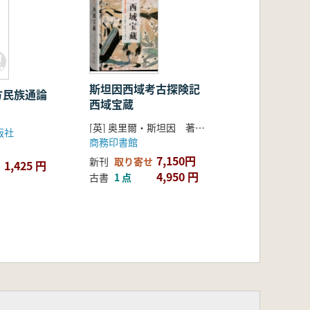
斯坦因西域考古探険記
方民族通論
西域宝蔵
[英] 奥里爾・斯坦因 著 巫新華 訳
版社
商務印書館
7,150円
新刊
取り寄せ
1,425 円
4,950 円
古書
1 点