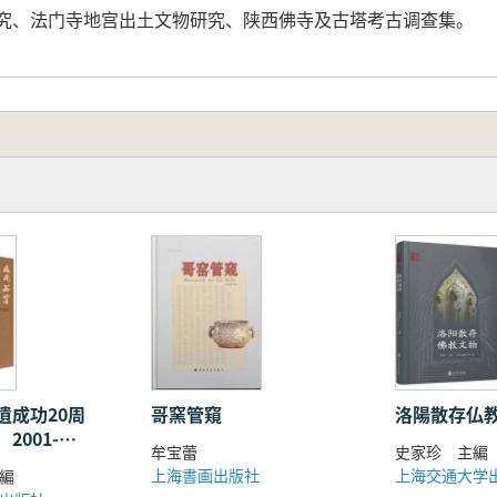
研究、法门寺地宫出土文物研究、陕西佛寺及古塔考古调查集。
遺成功20周
哥窯管窺
洛陽散存仏
2001-
牟宝蕾
冊
上海書画出版社
上海交通大学
編