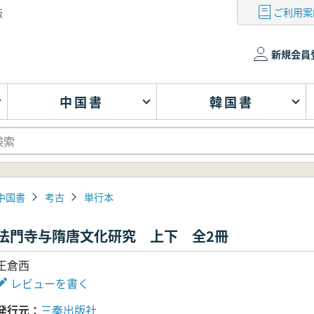
ご利用案
版
新規会員
中国書
韓国書
中国書
考古
単行本
法門寺与隋唐文化研究 上下 全2冊
王倉西
レビューを書く
発行元
三秦出版社