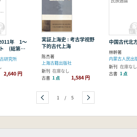
〜
民族通論
5〜
実証上海史 : 考古学视野
011年 1〜
中国古代北
下的古代上海
ト (総第
林幹著
陈杰著
内蒙古人民出
古研究所
上海古籍出版社
新刊
在庫なし
し
新刊
在庫なし
2,640 円
古書
1 点
1,584 円
古書
1 点
1
/
5