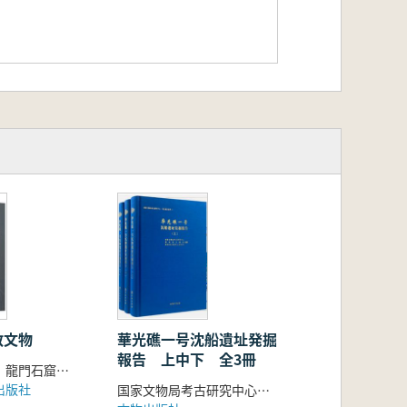
教文物
華光礁一号沈船遺址発掘
報告 上中下 全3冊
史家珍 主編 龍門石窟研究院 編
出版社
国家文物局考古研究中心他 編著