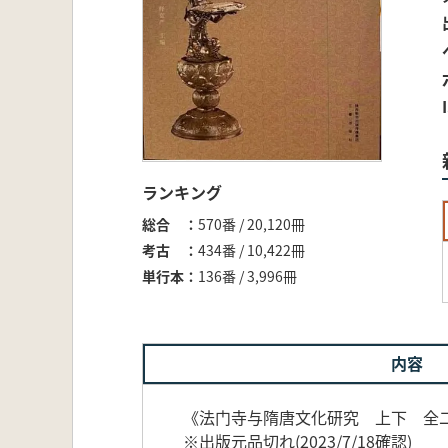
ランキング
総合
570番 / 20,120冊
考古
434番 / 10,422冊
単行本
136番 / 3,996冊
内容
《法门寺与隋唐文化研究 上下 全
※出版元品切れ(2023/7/18確認)