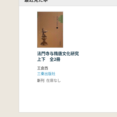
法門寺与隋唐文化研究
上下 全2冊
王倉西
三秦出版社
新刊
在庫なし