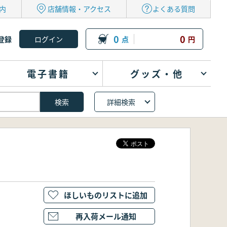
内
店舗情報・アクセス
よくある質問
0
0
登録
点
円
電子書籍
グッズ・他
詳細検索
ほしいものリストに追加
再入荷メール通知