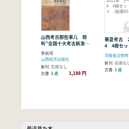
2011年 1
4 4冊セッ
ト (総第9
98期)
山西考古那些事儿 聆
華夏考古 2
听”全国十大考古新发
4 4冊セッ
现”山西故事
95〜98期)
李尚鸿
河南省文物考
山西经济出版社
新刊
在庫な
新刊
在庫なし
古書
1 点
1,188 円
古書
1 点
最近見た本