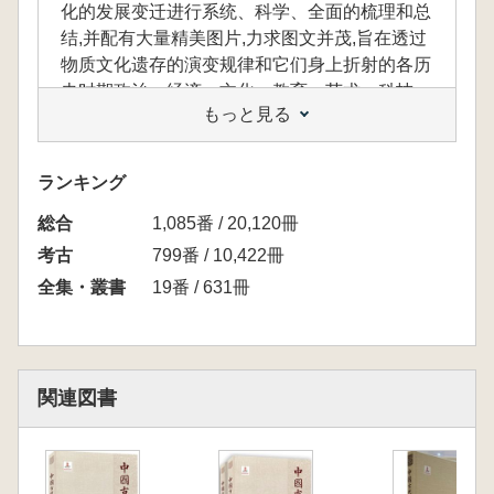
化的发展变迁进行系统、科学、全面的梳理和总
结,并配有大量精美图片,力求图文并茂,旨在透过
物质文化遗存的演变规律和它们身上折射的各历
史时期政治、经济、文化、教育、艺术、科技、
もっと見る
社会生产、社会生活等各种信息,揭示中国文明
的发展过程,弥补中国历史研究只重视政治、经
济、文化历史而轻视物质文明历史的不足,还原
ランキング
历史本来面貌。本卷为石器卷。
総合
1,085番 / 20,120冊
考古
799番 / 10,422冊
全集・叢書
19番 / 631冊
関連図書