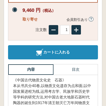
9,460 円
（税込）
取り寄せ
会員割引あり
注文数
カートに入れる
内容
目次
《中国古代物质文化史 石器》
本从书共分40卷,以物质文化遗存为点和面,以中
国发展进程为线,运用考古学、民族学和历史学
等学科的研究方法,对中国古老大地新石器时代
陶器的诞生到1917年清王朝灭亡万年间物质文