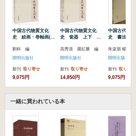
中国古代物質文化
中国古代物質文化
中国古代物質
史 絵画・巻軸画(晋
史 瓷器 上下 全2
史 書法・簡
唐五代)
冊
書
劉科 編
高秀清 羅紅勝 編
朱楽朋 楊磊 
開明出版社
開明出版社
開明出版社
新刊
取り寄せ
新刊
取り寄せ
新刊
取り寄せ
9,075円
14,850円
9,075円
一緒に買われている本