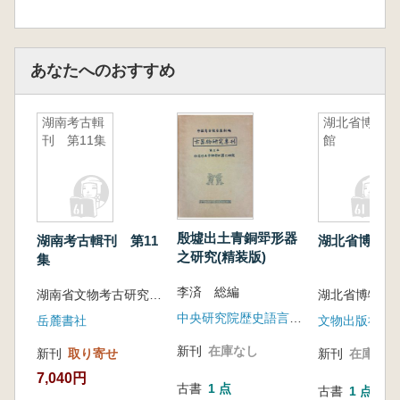
あなたへのおすすめ
湖南考古輯
湖北省博物
刊 第11集
館
殷墟出土青銅斝形器
湖南考古輯刊 第11
湖北省博物館
之研究(精装版)
集
李済 総編
湖南省文物考古研究所編
湖北省博物館
中央研究院歴史語言研究所
岳麓書社
文物出版社
新刊
在庫なし
新刊
取り寄せ
新刊
在庫なし
7,040円
古書
1 点
古書
1 点