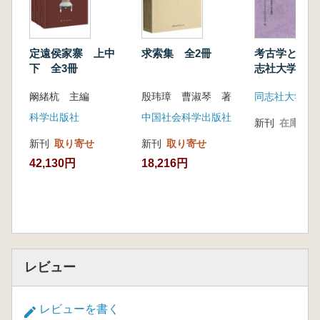
定遠侯家寨 上中
求索集 全2冊
考古学と文化
下 全3冊
志社大学考古
室開設70周
阚緒杭 主編
殷玮璋 曹淑琴 著
集
科学出版社
中国社会科学出版社
新刊
在庫なし
新刊
取り寄せ
新刊
取り寄せ
42,130円
18,216円
レビュー
レビューを書く