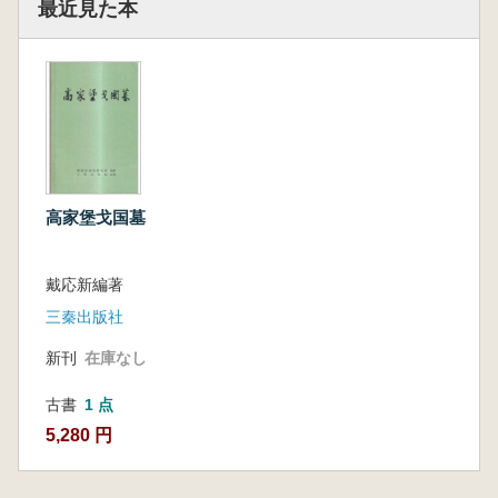
最近見た本
高家堡戈国墓
戴応新編著
三秦出版社
新刊
在庫なし
古書
1 点
5,280 円