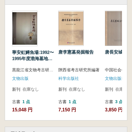
唐李憲墓発掘報告
唐長安城郊隋
寧安虹鱒魚場:1992〜
1995年度渤海墓地考
古発掘報告 上下
陝西省考古研究所編著
黒龍江省文物考古研究所 編著
科学出版社
文物出版社
文物出版
新刊
在庫なし
新刊
在庫なし
新刊
在庫なし
古書
1 点
古書
3 点
古書
1 点
7,150 円
3,850 円~
15,048 円