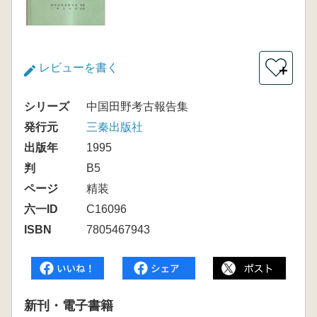
レビューを書く
＋
シリーズ
中国田野考古報告集
発行元
三秦出版社
出版年
1995
判
B5
ページ
精装
六一ID
C16096
ISBN
7805467943
新刊・電子書籍