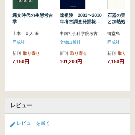
縄文時代の生態考古
遼祖陵 2003〜2010
石器の実験痕
学
年考古調査発掘報
と加熱処理
告 全5冊
山本 直人 著
中国社会科学院考古研究所 内蒙古自治区文物考古研究院 編著
御堂島 正 著
同成社
文物出版社
同成社
新刊
取り寄せ
新刊
取り寄せ
新刊
取り寄せ
7,150円
101,200円
7,150円
レビュー
レビューを書く