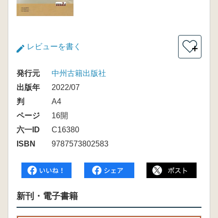
レビューを書く
＋
発行元
中州古籍出版社
出版年
2022/07
判
A4
ページ
16開
六一ID
C16380
ISBN
9787573802583
新刊・電子書籍