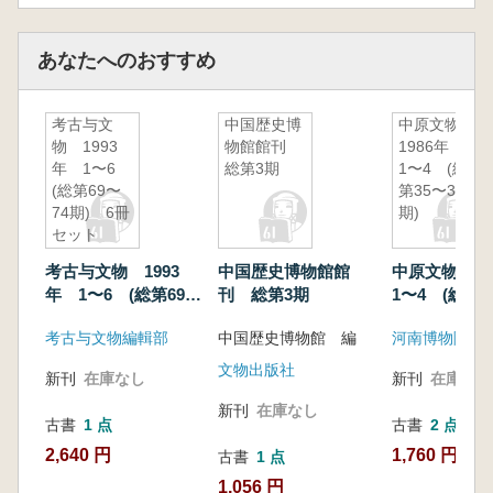
あなたへのおすすめ
考古与文
中国歴史博
中原文物
物 1993
物館館刊
1986年
年 1〜6
総第3期
1〜4 (総
(総第69〜
第35〜38
74期) 6冊
期)
セット
考古与文物 1993
中国歴史博物館館
中原文物 1
年 1〜6 (総第69〜
刊 総第3期
1〜4 (総第3
74期) 6冊セット
期)
考古与文物編輯部
中国歴史博物館 編
河南博物院
文物出版社
新刊
在庫なし
新刊
在庫なし
新刊
在庫なし
古書
1 点
古書
2 点
2,640 円
1,760 円~
古書
1 点
1,056 円