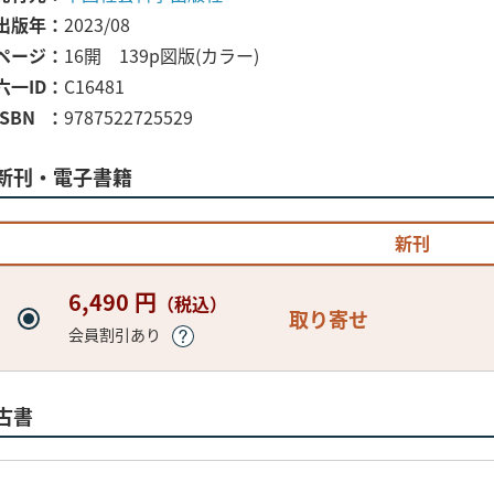
出版年
2023/08
ページ
16開 139p図版(カラー)
六一ID
C16481
ISBN
9787522725529
新刊・電子書籍
新刊
6,490 円
（税込）
取り寄せ
会員割引あり
古書