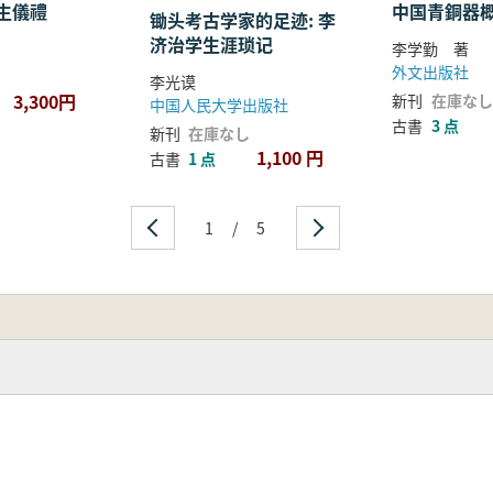
生儀禮
中国青銅器
锄头考古学家的足迹: 李
济治学生涯琐记
李学勤 著
外文出版社
李光谟
3,300円
新刊
在庫なし
中国人民大学出版社
古書
3 点
新刊
在庫なし
1,100 円
古書
1 点
1
/
5