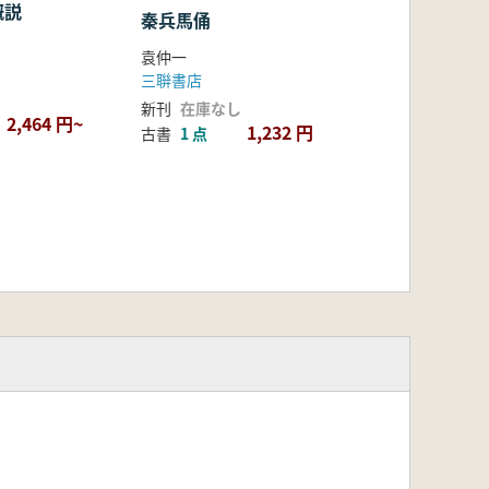
概説
秦兵馬俑
袁仲一
三聨書店
新刊
在庫なし
2,464 円~
1,232 円
古書
1 点