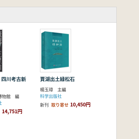
 四川考古新
賈湖出土緑松石
楊玉璋 主編
科学出版社
博物館 編
社
10,450円
新刊
取り寄せ
14,751円