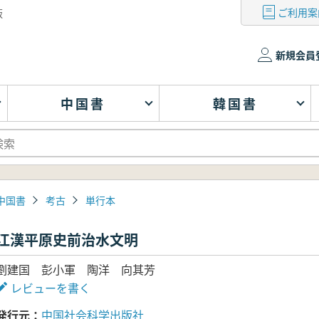
ご利用案
版
新規会員
中国書
韓国書
中国書
考古
単行本
江漢平原史前治水文明
劉建国 彭小軍 陶洋 向其芳
レビューを書く
発行元
中国社会科学出版社