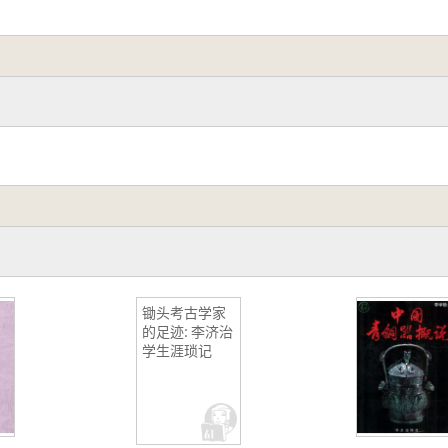
锄头考古学家
的足迹: 李济治
学生涯琐记