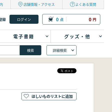
内
店舗情報・アクセス
よくある質問
0
0
登録
点
円
電子書籍
グッズ・他
詳細検索
ほしいものリストに追加