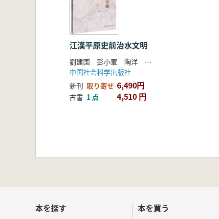
江漢平原史前治水文明
劉建国 彭小軍 陶洋 向其芳
中国社会科学出版社
6,490円
新刊
取り寄せ
4,510 円
古書
1 点
本を探す
本を買う