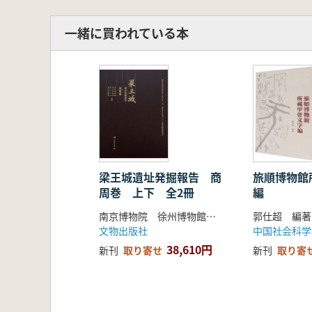
一緒に買われている本
梁王城遺址発掘報告 商
旅順博物館
周巻 上下 全2冊
編
南京博物院 徐州博物館 浙江大学 邳州博物館 編著
郭仕超 編著
文物出版社
中国社会科学
38,610円
新刊
取り寄せ
新刊
取り寄