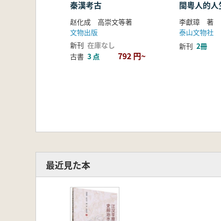
秦漢考古
閩粵人的人
赵化成 高崇文等著
李獻璋 著
文物出版
泰山文物社
新刊
在庫なし
新刊
2冊
792 円~
古書
3 点
最近見た本