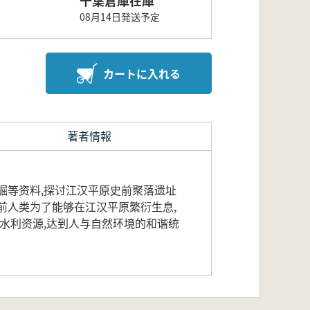
08月14日発送予定
カートに入れる
著者情報
掘等资料,探讨江汉平原史前聚落遗址
前人类为了能够在江汉平原繁衍生息,
水利资源,达到人与自然环境的和谐统