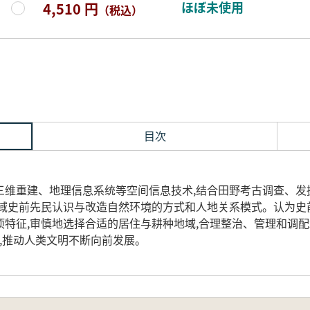
ほぼ未使用
4,510 円
（税込）
目次
三维重建、地理信息系统等空间信息技术,结合田野考古调查、发
区域史前先民认识与改造自然环境的方式和人地关系模式。认为史
特征,审慎地选择合适的居住与耕种地域,合理整治、管理和调配
工,推动人类文明不断向前发展。