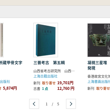
所蔵甲骨文字
三晋考古 第五輯
凝視三星堆
発現
山西省考古研究所 山西省考古学会編 宋建忠主編
上海古籍出版社
香港故宮文化
出版社
上海書画出版
19,701円
新刊
取り寄せ
5,874円
12,760 円
せ
新刊
取り寄せ
古書
1 点
1
/
5