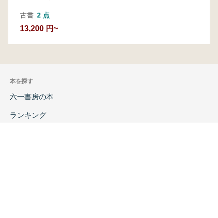
古書
2 点
13,200 円~
本を探す
六一書房の本
ランキング
特価図書
特集
書店様へ
著者ログイン
会社案内