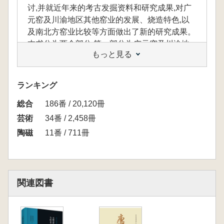
讨,并就近年来的考古发掘资料和研究成果,对广
元窑及川渝地区其他窑业的发展、烧造特色,以
及南北方窑业比较等方面做出了新的研究成果。
本书分为两个部分,第一部分为广元窑及川渝地
もっと見る
区瓷窑、瓷器研究,第二部分为南北方瓷业技术
交流研究,包括窑业技术和分布区域的分析研
究。
ランキング
総合
186番 / 20,120冊
芸術
34番 / 2,458冊
陶磁
11番 / 711冊
関連図書