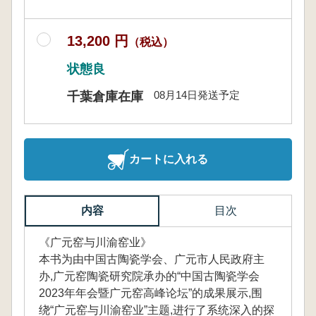
13,200 円
（税込）
状態良
08月14日発送予定
千葉倉庫在庫
カートに入れる
内容
目次
《广元窑与川渝窑业》
本书为由中国古陶瓷学会、广元市人民政府主
办,广元窑陶瓷研究院承办的“中国古陶瓷学会
2023年年会暨广元窑高峰论坛”的成果展示,围
绕“广元窑与川渝窑业”主题,进行了系统深入的探