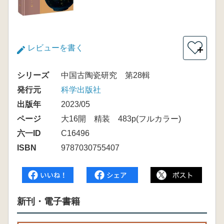
レビューを書く
＋
シリーズ
中国古陶瓷研究 第28輯
発行元
科学出版社
出版年
2023/05
ページ
大16開 精装 483p(フルカラー)
六一ID
C16496
ISBN
9787030755407
新刊・電子書籍