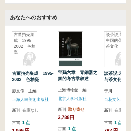
あなたへのおすすめ
古董拍売集
談茶説;艺:
成 1995-
中国的茶与
2002 色釉
茶文化
瓷
宝鷄六章 青銅器之
古董拍売集成 1995-
談茶説;艺:中
郷的考古学叙述
2002 色釉瓷
与茶文化
上海博物館 編
廖文偉 主編
于川
北京大学出版社
上海人民美術出版社
百花文艺出版
新刊
取り寄せ
新刊
在庫なし
新刊
在庫なし
2,788円
古書
1 点
古書
1 点
古書
1 点
1,069 円
792 円