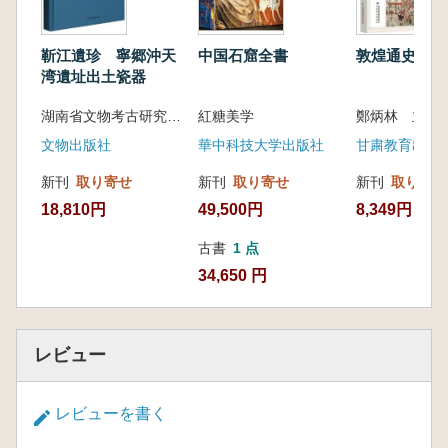
靳江遺珍 寧郷沖天
中国石窟全書
敦煌通史 吐
湾遺址出土瓷器
湖南省文物考古研究院 科技考古与文物保護利用湖南省重点実験室 編著
紅糖美学
鄭炳林 主編
文物出版社
華中科技大学出版社
甘粛教育出版
新刊
取り寄せ
新刊
取り寄せ
新刊
取り寄せ
18,810円
49,500円
8,349円
古書
1 点
34,650 円
レビュー
レビューを書く