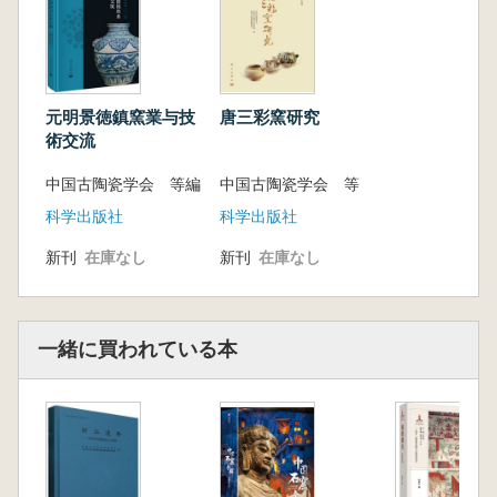
元明景徳鎮窯業与技
唐三彩窯研究
術交流
中国古陶瓷学会 等編
中国古陶瓷学会 等
科学出版社
科学出版社
新刊
在庫なし
新刊
在庫なし
一緒に買われている本