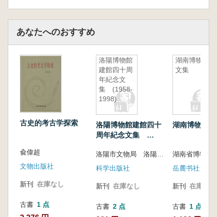
る学術論文を収録しています。
巻末には、過去百年にわたる敦煌学関連の研
あなたへのおすすめ
究成果を網羅した論著目録を附録として収め、
莫高窟を守り続けた先人たちの卓越した学問的
貢献と精神を今に伝える一冊となっています。
洛陽博物館
湖南博物館
建館四十周
文集
年紀念文
集 (1958-
1998)
古史的考古学探索
洛陽博物館建館四十
湖南博物館文
周年紀念文集
(1958-1998)
兪偉超
洛陽市文物局 洛陽博物館
湖南省博物馆
文物出版社
科学出版社
岳麓书社
新刊
在庫なし
新刊
在庫なし
新刊
在庫なし
古書
1 点
古書
2 点
古書
1 点