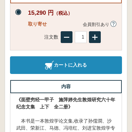
15,290 円
（税込）
取り寄せ
会員割引あり
注文数
カートに入れる
内容
《面壁穷经一甲子 施萍婷先生敦煌研究六十年
纪念文集 上下 全二册》
本书是一本敦煌学论文集,收录了孙儒澗、沙
武田、荣新江、马德、冯培红、刘进宝敦煌学专