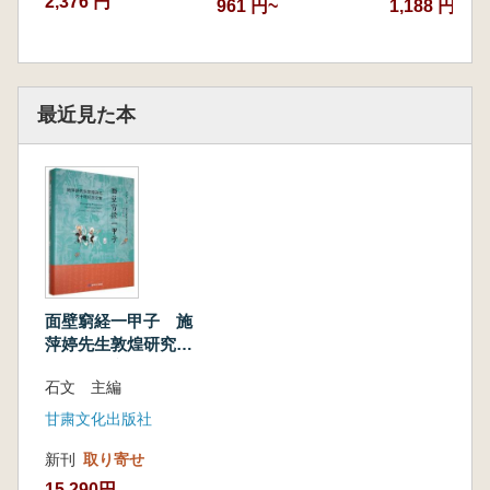
2,376 円
961 円~
1,188 円
最近見た本
面壁窮経一甲子 施
萍婷先生敦煌研究六
十年紀念文集 上
石文 主編
下 全2冊
甘粛文化出版社
新刊
取り寄せ
15,290円