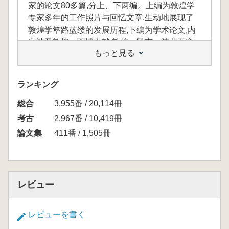
家的论文80多篇,分上、下两编。上编为敦煌学
专家多年的工作照片与回忆文章,生动地展现了
敦煌学筚路蓝缕的发展历程,下编为学术论文,内
容涉及敦煌、西域文献,敦煌、陇南、陕北石窟,
もっと見る
敦煌学史,丝路文化交流,文献学等诸多领域。最
后为附录,收录了百年来敦煌学的论著目录,展现
了百年敦煌学丰富的研究成果,体现了坚守莫高
ランキング
窟的老—代敦煌学人艰苦卓越的奋斗精神。
総合
3,955番 / 20,114冊
考古
2,967番 / 10,419冊
本書は、敦煌学の第一線で活躍する研究者
論文集
411番 / 1,505冊
──孫儒澗、沙武田、栄新江、馬德、馮培紅、
劉進宝らによる論文80余篇を収録した敦煌学論
文集です。上編では、研究者たちの長年の現地
活動を記録した写真や回想文を通じて、敦煌学
レビュー
の黎明期からの歩みとその苦闘の歴史を生き生
きと描き出します。下編には、敦煌・西域文
献、石窟美術(敦煌・陇南・陝北)、敦煌学史、
レビューを書く
シルクロード文化交流、文献学など多岐にわた