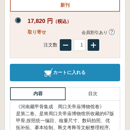
新刊
17,820 円
（税込）
取り寄せ
会員割引あり
注文数
カートに入れる
内容
目次
《河南藏甲骨集成 周口关帝庙博物馆卷》
是第二卷。是将周口关帝庙博物馆所收藏的67版
甲骨,按照统一编目、核量尺寸、数码拍照、优
拓补拓、摹本绘制、释文考释等文献整理程序,