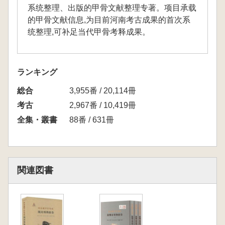
系统整理、出版的甲骨文献整理专著。项目承载
的甲骨文献信息,为目前河南考古成果的首次系
统整理,可补足当代甲骨考释成果。
ランキング
総合
3,955番 / 20,114冊
考古
2,967番 / 10,419冊
全集・叢書
88番 / 631冊
関連図書