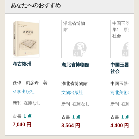
あなたへのおすすめ
湖北省博物
中国玉器全
館
集1 原始
社会
考古鄭州
湖北省博物館
中国玉器全集
社会
任偉 劉彦鋒 著
湖北省博物館
科学出版社
文物出版社
河北美術出版
新刊
在庫なし
新刊
在庫なし
新刊
在庫なし
古書
1 点
古書
1 点
古書
1 点
7,040 円
3,564 円
4,400 円