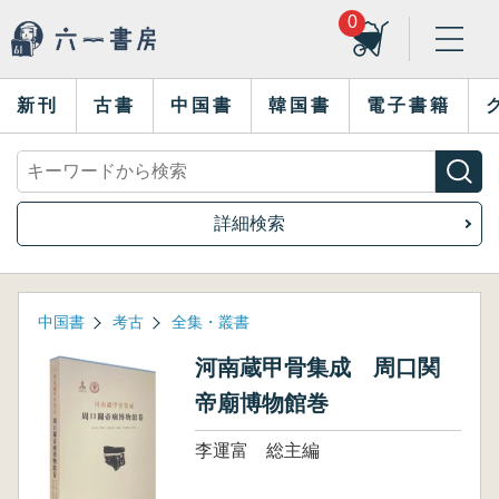
0
新刊
古書
中国書
韓国書
電子書籍
詳細検索
中国書
考古
全集・叢書
河南蔵甲骨集成 周口関
帝廟博物館巻
李運富 総主編