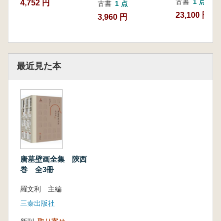
古書
1 点
4,752 円
古書
1 点
23,100 円
3,960 円
最近見た本
唐墓壁画全集 陝西
巻 全3冊
羅文利 主編
三秦出版社