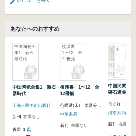
レビューを書く
あなたへのおすすめ
中国陶瓷全
後漢書
集1 新石
1〜12 全
器時代
12冊揃
中国民間収蔵
中国陶瓷全集1 新石
後漢書 1〜12 全
磚石選集 四
器時代
12冊揃
像磚石巻 全
上海人民美術出版社
范曄選(宋) 李賢等注(唐)
河南大学出版
中華書局
新刊
在庫なし
新刊
在庫なし
新刊
在庫なし
古書
1 点