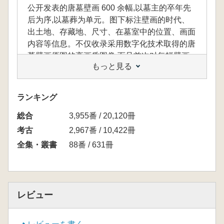
公开发表的唐墓壁画 600 余幅,以墓主的卒年先
后为序,以墓葬为单元。图下标注壁画的时代、
出土地、存藏地、尺寸、在墓室中的位置、画面
内容等信息。不仅收录采用数字化技术取得的唐
墓壁画原图的高画质图像,而且首次对每幅壁画
もっと見る
都作有对应的线描图,清晰地还原了原图的内
容、线条勾勒技巧,生动地呈现画家的艺术风
格。不仅为读者形象地认识唐代社会生活和时代
ランキング
风貌提供了鲜活的资料,还为唐墓壁画的修复和
総合
复原保留了珍贵的第一手资料。
3,955番 / 20,120冊
考古
2,967番 / 10,422冊
全集・叢書
88番 / 631冊
レビュー