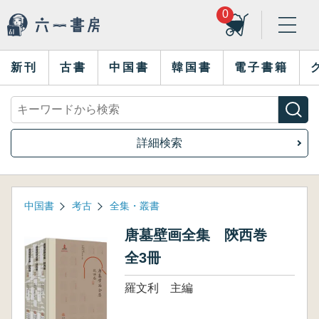
0
新刊
古書
中国書
韓国書
電子書籍
詳細検索
中国書
考古
全集・叢書
唐墓壁画全集 陝西巻
全3冊
羅文利 主編