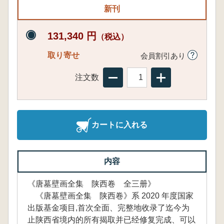
新刊
131,340 円
（税込）
取り寄せ
会員割引あり
注文数
カートに入れる
内容
《唐墓壁画全集 陕西卷 全三册》
《唐墓壁画全集 陕西卷》系 2020 年度国家
出版基金项目,首次全面、完整地收录了迄今为
止陕西省境内的所有揭取并已经修复完成、可以