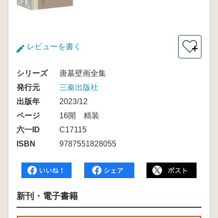
レビューを書く
＋
シリーズ
唐墓壁画全集
発行元
三秦出版社
出版年
2023/12
ページ
16開 精装
六一ID
C17115
ISBN
9787551828055
新刊・電子書籍