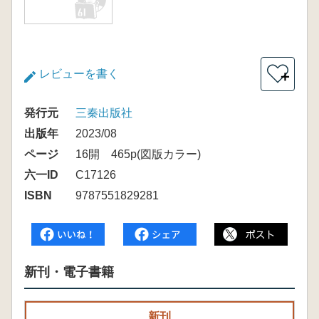
レビューを書く
＋
発行元
三秦出版社
出版年
2023/08
ページ
16開 465p(図版カラー)
六一ID
C17126
ISBN
9787551829281
新刊・電子書籍
新刊