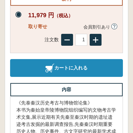
11,979 円
（税込）
取り寄せ
会員割引あり
注文数
カートに入れる
内容
《先泰秦汉历史考古与博物馆论集》
本书为秦始皇帝陵博物院组织编写的文物考古学
术文集,展示近期有关先秦至秦汉时期的遗址遗
迹考古发掘的最新调查报告,先秦秦汉时期重要
历史人物、历史事件、古文字研究的最新学术成