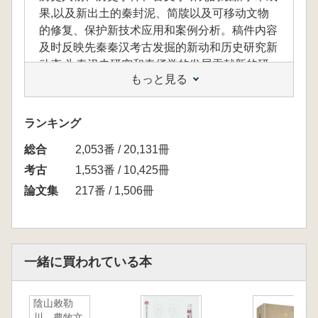
果,以及新出土的秦封泥、简牍以及可移动文物
的修复、保护新技术应用和案例分析。稿件内容
及时反映先秦秦汉考古发掘的新动和历史研究新
动态,为秦汉史研究和秦俑学的发展贡献新的研
もっと見る
究成果,为博物馆学、文化遗产学、文物保护等
领域研究提供重要的参考资料。
ランキング
総合
2,053番 / 20,131冊
考古
1,553番 / 10,425冊
論文集
217番 / 1,506冊
一緒に買われている本
陰山敕勒
川 農牧文