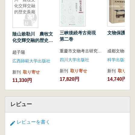
化交輝交融
的歴史長廊
三峡後続考古発現
文物保護研究(
陰山敕勒川 農牧文
第二巻
化交輝交融的歴史長
廊
重慶市文物考古研究院 重慶文化遺産保護中心 編著
趙子陽
四川大学出版社
科学出版社
広西師範大学出版社
新刊
取り寄せ
新刊
取り寄せ
新刊
取り寄せ
17,820円
14,740円
11,330円
レビュー
レビューを書く