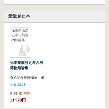
最近見た本
先泰秦漢歴
史考古与博
物館論集
先泰秦漢歴史考古与
博物館論集
秦始皇帝陵博物院 編
三秦出版社
新刊
取り寄せ
11,979円