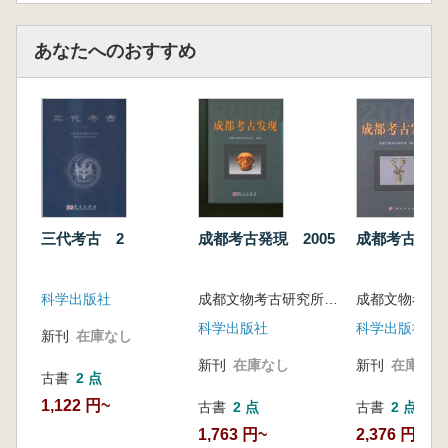
あなたへのおすすめ
成都考古発現 
三代考古 2
成都考古発現 2005
科学出版社
成都文物考古研究所編著
科学出版社
科学出版社
新刊
在庫なし
新刊
在庫なし
新刊
在庫なし
古書
2 点
1,122 円~
古書
2 点
古書
2 点
2,376 円~
1,763 円~