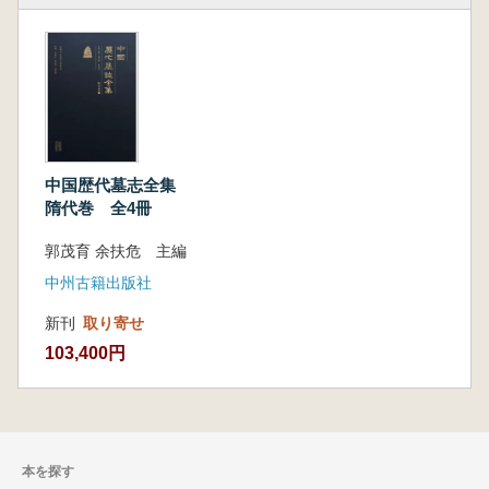
中国歴代墓志全集
隋代巻 全4冊
郭茂育 余扶危 主編
中州古籍出版社
新刊
取り寄せ
103,400円
本を探す