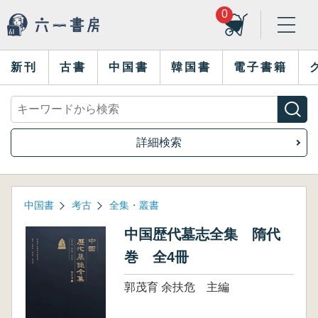
0
新刊
古書
中国書
韓国書
電子書籍
詳細検索
中国書
考古
全集・叢書
中国歴代墓志全集 隋代
巻 全4冊
郭茂育 余扶危 主編