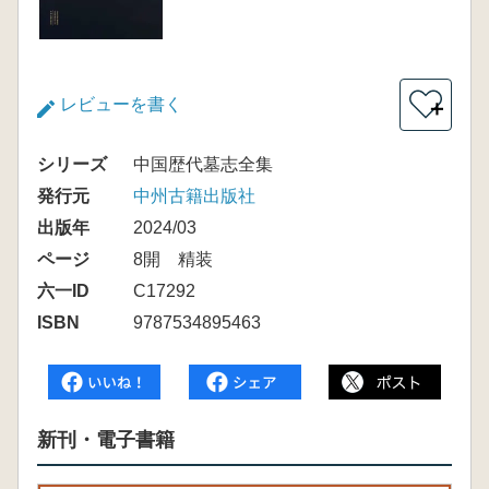
レビューを書く
＋
シリーズ
中国歴代墓志全集
発行元
中州古籍出版社
出版年
2024/03
ページ
8開 精装
六一ID
C17292
ISBN
9787534895463
新刊・電子書籍