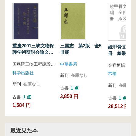
続甲骨文
編 全四
冊 線装本
重慶2001三峡文物保
三国志 第2版 全5
続甲骨文編 
護学術研討会論文
冊揃
冊 線装本
集
国務院三峡工程建設委員会協公室 国家文物局
中華書局
金祥恒輯
科学出版社
不明
新刊
在庫なし
新刊
在庫なし
新刊
在庫なし
古書
1 点
3,850 円
古書
1 点
古書
1 点
1,584 円
28,512 円
最近見た本