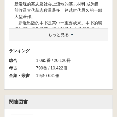
新发现的墓志及社会上流散的墓志材料,成为目
前收录古代墓志数量最多、跨越时代最久的一部
大型著作。
新近出版的本书是其中一重要成果。本书的编
辑体例为仅收录墓志拓本和录文,主旨是为读者
もっと見る
提供完整可靠的原始数据。
ランキング
余扶危先生が諸賢を組織して編集整理した『中
総合
1,085番 / 20,120冊
国歴代墓誌全集』は、先人の大成を結集してい
ます。ここ数年、考古部門が新たに発見した墓
考古
799番 / 10,422冊
誌銘と社会に散在する墓誌銘の材料を補充収集
全集・叢書
19番 / 631冊
し、現在では古代墓誌銘の収録数量が最も多
く、時代を超える最も長大な著作となっていま
す。
本書はその重要な成果の一つであり、編集体
関連図書
裁は墓誌拓本と録文のみを収録しています。そ
の主旨は読者に完全で信頼できる原始データを