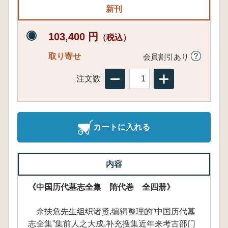
新刊
103,400 円
（税込）
取り寄せ
会員割引あり
注文数
カートに入れる
内容
《中国历代墓志全集 隋代卷 全四册》
余扶危先生组织诸贤,编辑整理的“中国历代墓
志全集”集前人之大成,补充搜集近年来考古部门