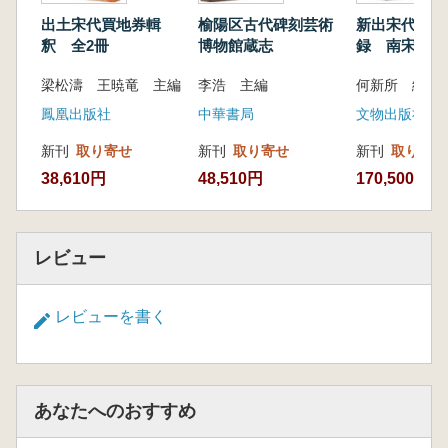
出土宋代買地券輯
榆陽区古代碑刻芸術
新出宋代墓誌
釈 全2冊
博物館蔵志
録 南宋巻
梁松濤 王暁竜 主編
李浩 主編
何新所 編著
鳳凰出版社
中華書局
文物出版社
新刊
取り寄せ
新刊
取り寄せ
新刊
取り寄せ
38,610円
48,510円
170,500円
レビュー
レビューを書く
あなたへのおすすめ