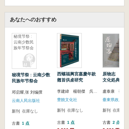
あなたへのおすすめ
秘境节祭 :
云南少数民
族年节祭会
西螺福興宮嘉慶年款
原物志 臺東
秘境节祭 : 云南少数
翹首供桌研究
文化処典蔵原
民族年节祭会
古物研究(無
李建緯 楊朝傑 呉盈君
盧泰康 邵慶
篇)
邓启耀,张 刘编撰
豊饒文化社
臺東県政府文
云南人民出版社
新刊
在庫なし
新刊
在庫なし
新刊
在庫なし
古書
1 点
古書
2 点
古書
1 点