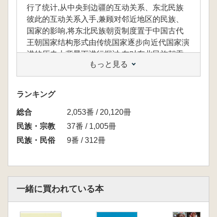
行了统计,从中央到边疆的互动关系、东北民族
彼此的互动关系入手,兼顾对邻近地区的民族、
国家的影响,将东北民族朝贡制度置于中国古代
王朝国家结构形式由传统国家逐步向近代国家演
进的历史大背景下进行探讨,在对东北民族朝贡
もっと見る
制度进行贯通性研究的同时,不仅探明了东北民
族朝贡制度的实态,也基本厘清了区别内外两种
朝贡制度的核心标准。
ランキング
総合
2,053番 / 20,120冊
本書は中国古代東北辺境民族の朝貢制度を研
民族・宗教
37番 / 1,005冊
究対象とし、古代東北の20余りの大小民族の朝
民族・民俗
9番 / 312冊
貢活動に対して統計を行い、中央から辺境まで
の相互作用関係や東北民族同士の相互作用関係
を考慮しながら、近隣地域の民族や国家に与え
る影響も検討しました。さらに、東北民族の朝
一緒に買われている本
貢制度を、中国古代王朝国家の構造形式が伝統
国家から近代国家へと徐々に進化していく歴史