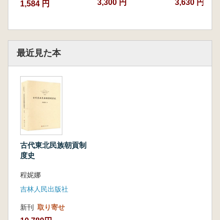
3,300 円
3,630 円~
1,584 円
最近見た本
古代東北民族朝貢制
度史
程妮娜
吉林人民出版社
新刊
取り寄せ