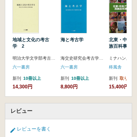
的背景の下で研究し、一貫性のある分析を行い
ました。また、内外の二種類の朝貢制度を区別
するための核心的な基準も整理しました。
地域と文化の考古
海と考古学
北東・中央ア
学 2
族百科事典
明治大学文学部考古学研究室 編
海交史研究会考古学論集刊行会 編
六一書房
六一書房
柊風舎
新刊
10冊以上
新刊
10冊以上
新刊
取り寄せ
14,300円
8,800円
15,400円
レビュー
レビューを書く