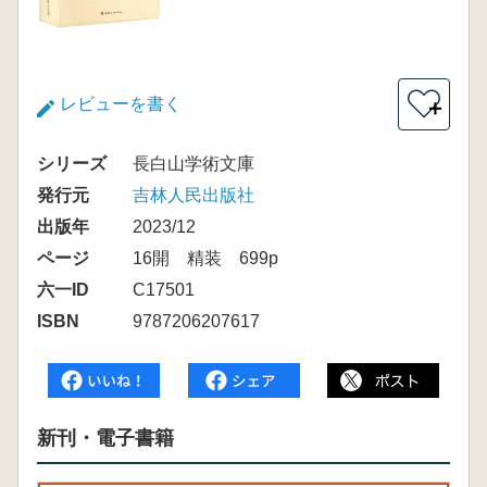
レビューを書く
＋
シリーズ
長白山学術文庫
発行元
吉林人民出版社
出版年
2023/12
ページ
16開 精装 699p
六一ID
C17501
ISBN
9787206207617
新刊・電子書籍