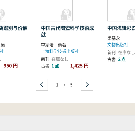
偽鑑別与价値
中国古代陶瓷科学技術成
中国浅絳彩
就
梁基永
文物出版社
 編
李家治 他著
社
上海科学技術出版社
新刊
在庫なし
し
新刊
在庫なし
古書
2 点
950 円
1,425 円
古書
1 点
1
/
5