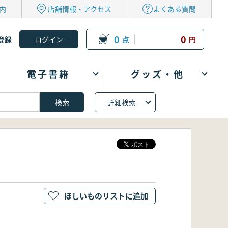
内
店舗情報・アクセス
よくある質問
0
0
登録
点
円
電子書籍
グッズ・他
詳細検索
ほしいものリストに追加