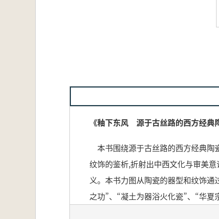
《釉下东风 源于古丝路的西方经典
本书围绕源于古丝路的西方经典陶瓷
纹饰的鉴析,折射出中西文化与审美
义。本书力图从陶瓷的器型和纹饰通过
之功”、“凝土为器浴火化瓷”、“华
古典陶瓷器型借鉴与发展、欧洲古典陶