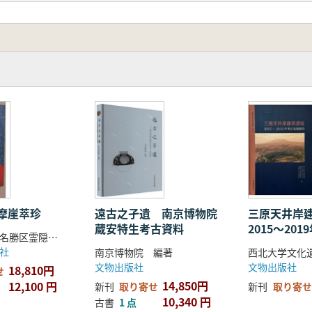
0个经典陶瓷案例的鉴赏与分析,较好地阐述了西方古典陶瓷艺术经
る西洋の古典的な陶瓷芸術について研究を展開しています。
ロッパの古典的な陶瓷の器型と文様の分析を通じて、中国と西
ことは、芸術理論のレベルを高め、芸術設計領域の発展方向を
て、中国と西洋の古典的な陶瓷芸術を紹介し、西洋の陶瓷芸
分かれており、「天工開物造化之功」、「凝土為器浴火化瓷」、
摩崖萃珍
遠古之孑遺 南京博物院
三原天井岸
蔵安特生考古資料
2015〜20
す。それぞれ、陶の発明、長沙銅官窯、瓷器の発明、瓷器芸術
杭州西湖風景名勝区霊隠管理処 主編
報告
社
南京博物院 編著
パの古典的な陶瓷器型の特徴と分類、ヨーロッパの古典的な陶
文物出版社
文物出版社
18,810円
せ
ーロッパの古典的な陶瓷の生産技術の9章の内容を通じて、400個
14,850円
12,100 円
新刊
取り寄せ
新刊
取り寄せ
のシルクロードを経て中国からヨーロッパに持ち込まれ、参考
10,340 円
古書
1 点