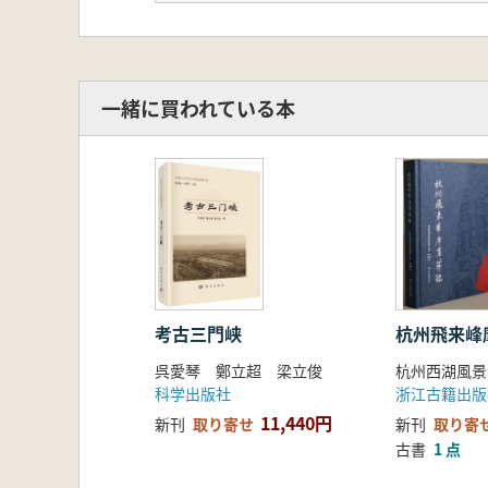
典陶瓷生产工艺9章内容,通过近40
的全过程。
一緒に買われている本
本書は、古代シルクロードに由来す
器の豊富な芸術内容の紹介や、ヨー
います。西洋の陶瓷設計を研究する
ます。
本書では、陶瓷の器型と文様を通じ
ことを示しています。全書は4篇に
考古三門峡
杭州飛来峰
別具匠心」の各篇で構成されていま
呉愛琴 鄭立超 梁立俊
科学出版社
浙江古籍出版
な陶瓷器型の参考と発展、ヨーロッ
11,440円
新刊
取り寄せ
新刊
取り寄
& R Daniel 瓷器工場及びヨ
古書
1 点
い、西洋の古典的な陶瓷芸術が古代