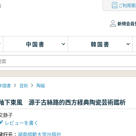
ご利用案
版
新規会員
中国書
韓国書
中国書
芸術
陶磁
釉下東風 源于古絲路的西方経典陶瓷芸術鑑析
文静子
レビューを書く
発行元
湖南師範大学出版社