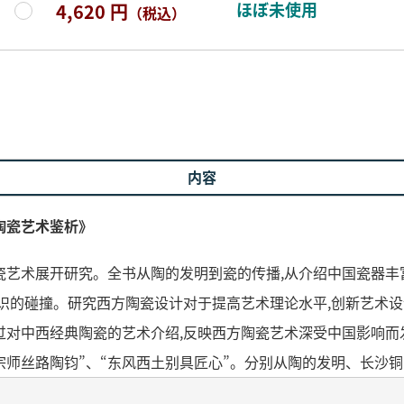
ほぼ未使用
4,620 円
（税込）
内容
陶瓷艺术鉴析》
艺术展开研究。全书从陶的发明到瓷的传播,从介绍中国瓷器丰
意识的碰撞。研究西方陶瓷设计对于提高艺术理论水平,创新艺术
对中西经典陶瓷的艺术介绍,反映西方陶瓷艺术深受中国影响而发
夏宗师丝路陶钧”、“东风西土别具匠心”。分别从陶的发明、长沙
瓷器型特征与分类、欧洲古典陶瓷纹饰特征与分类、短暂的辉煌——