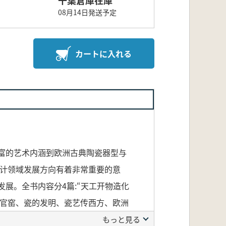
08月14日発送予定
カートに入れる
富的艺术内涵到欧洲古典陶瓷器型与
设计领域发展方向有着非常重要的意
展。全书内容分4篇:“天工开物造化
铜官窑、瓷的发明、瓷艺传西方、欧洲
H。&R。Daniel瓷厂以及欧洲古
もっと見る