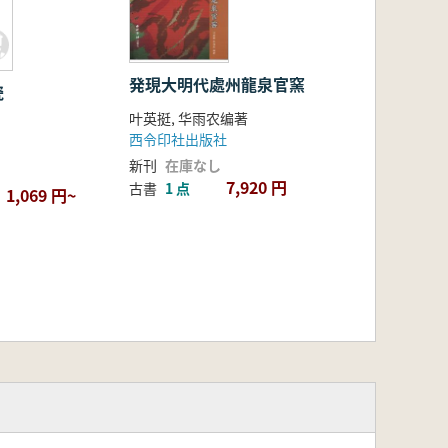
発現大明代處州龍泉官窯
瓷
叶英挺, 华雨农编著
西令印社出版社
新刊
在庫なし
7,920 円
古書
1 点
1,069 円~