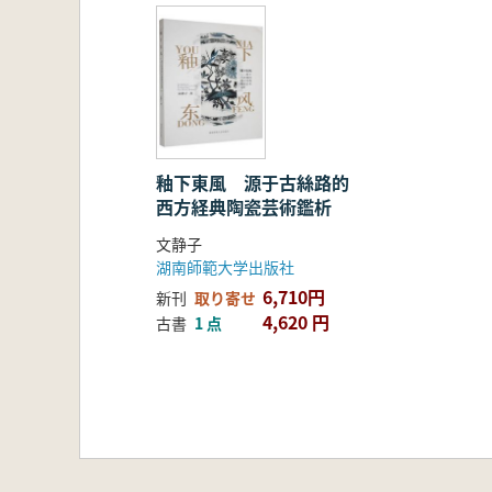
釉下東風 源于古絲路的
西方経典陶瓷芸術鑑析
文静子
湖南師範大学出版社
6,710円
新刊
取り寄せ
4,620 円
古書
1 点