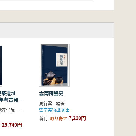
古丝路从中国带入欧洲,并由借鉴到发展
陶の発明から瓷器の伝播まで、中国瓷
洋の文化と審美意識の衝突を反映して
革新する上で非常に重要な意義があり
術が中国の影響を深く受けて発展した
「華夏宗師絲路陶鈞」、「東風西土
建築遺址
雲南陶瓷史
19年考古発掘
が西洋に伝わり、ヨーロッパの古典的
馬行雲 編著
雲南美術出版社
西北大学文化遺産学院 等 編著
瓷文様の特徴と分類、短い輝き――H
7,260円
新刊
取り寄せ
近くの古典的な陶瓷実例の鑑賞と分析を行
25,740円
から発展までの全過程を詳述していま