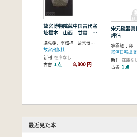
故宮博物院蔵中国古代窯
宋元磁器真
址標本 山西 甘粛 内
評估
蒙古
馮先銘、李輝柄 故宮博物院編
寧雲龍 丁卯
故宮出版社
経済日報出版
新刊
在庫なし
新刊
在庫な
8,800 円
古書
1 点
古書
1 点
最近見た本