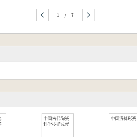
1
/
7
偽
中国古代陶瓷
中国浅絳彩瓷
評
科学技術成就