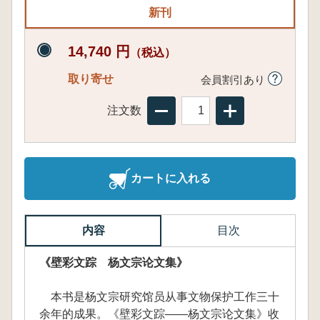
新刊
14,740 円
（税込）
取り寄せ
会員割引あり
注文数
カートに入れる
内容
目次
《壁彩文踪 杨文宗论文集》
本书是杨文宗研究馆员从事文物保护工作三十
余年的成果。《壁彩文踪——杨文宗论文集》收