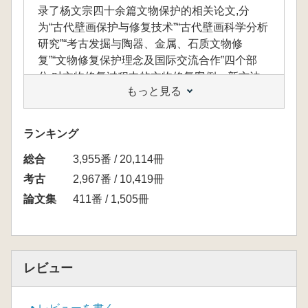
录了杨文宗四十余篇文物保护的相关论文,分
为“古代壁画保护与修复技术”“古代壁画科学分析
研究”“考古发掘与陶器、金属、石质文物修
复”“文物修复保护理念及国际交流合作”四个部
分,对文物修复过程中的文物修复案例、新方法
もっと見る
运用、修复技术研究等方面的内容进行阐释,介
绍杨文宗的文物修复工作以及学术研究成果,为
陕西地区文物修复,特别是壁画修复提供了重要
ランキング
的资料,体现出一位深耕文物保护领域多年的文
総合
物修复工作者对历史的敬畏、对文化的珍惜。
3,955番 / 20,114冊
考古
2,967番 / 10,419冊
論文集
411番 / 1,505冊
本書は、研究員である楊文宗が文化財保護活
動に従事した30年余りの成果をまとめたもの
で、文化財保護に関する40編余りの論文が収録
されています。内容は「古代壁画の保護と修復
レビュー
技術」、「古代壁画の科学的分析研究」、「考
古発掘と陶器、金属、石質文物の修復」、「文