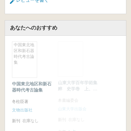
化財修復保護理念及び国際交流協力」の四つの
レビューを書く
部分に分かれており、文化財修復過程における
修復例、新しい方法の運用、修復技術の研究な
どの内容が説明されています。楊文宗の文化財
あなたへのおすすめ
修復活動と学術研究成果が詳しく紹介されてい
ます。
本書では、特に陝西地区の文化財修復、特に
中国東北地
跋渉集 北
壁画修復において重要な資料を提供しており、
区和新石器
京大学歴史
長年文化財保護分野に携わってきた文化財修復
時代考古論
系要業七五
集
届 卒業生
関係者が、歴史に対する畏敬の念と文化を大切
論文集
にする姿勢を示しています。
山東大学百年学術集
中国東北地区和新石
跋渉集 北京
粹 史学巻 上、
器時代考古論集
史系要業七五
下 2巻セット
業生論文集
本書編委会
冬柱臣著
于炳文
山東大学出版会
文物出版社
北京図書館出
新刊
在庫なし
新刊
在庫なし
新刊
在庫なし