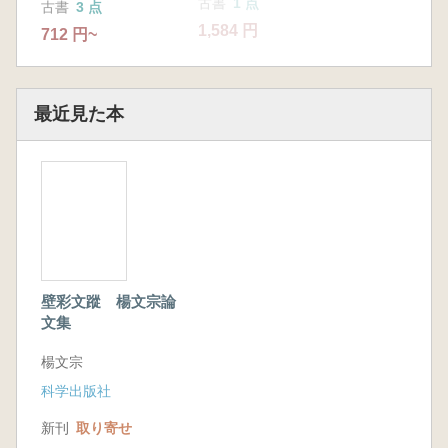
古書
1 点
古書
3 点
古書
2 点
1,584 円
712 円~
1,282 円~
最近見た本
壁彩文蹤 楊文宗論
文集
楊文宗
科学出版社
新刊
取り寄せ