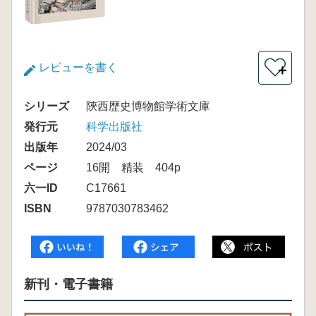
レビューを書く
＋
シリーズ
陝西歴史博物館学術文庫
発行元
科学出版社
出版年
2024/03
ページ
16開 精装 404p
六一ID
C17661
ISBN
9787030783462
新刊・電子書籍