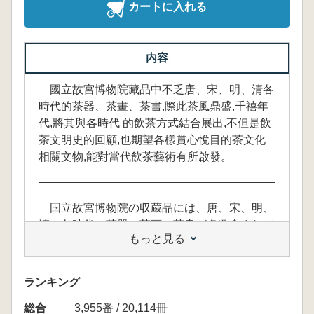
カートに入れる
内容
國立故宮博物院藏品中不乏唐、宋、明、清各
時代的茶器、茶畫、茶書,際此茶風鼎盛,千禧年
代,將其與各時代 的飲茶方式結合展出,不但是飲
茶文明史的回顧,也期望各樣賞心悅目的茶文化
相關文物,能對當代飲茶藝術有所啟發。
国立故宮博物院の収蔵品には、唐、宋、明、
清の各時代の茶器、茶画、茶書が多数含まれて
もっと見る
おり、茶のブームが最高潮に達したこの時期
に、各時代の茶の飲み方と共に展示されていま
す。これにより、茶の文明史を振り返るだけで
ランキング
なく、茶文化に関連する様々な文物を鑑賞する
総合
3,955番 / 20,114冊
ことができ、現代の茶芸術に対しても啓発を受