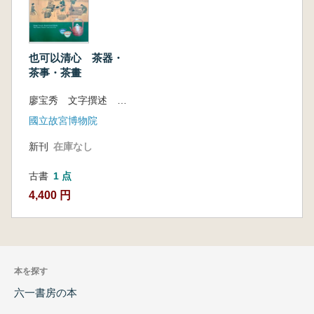
也可以清心 茶器・
茶事・茶畫
廖宝秀 文字撰述 欧蘭 英翻訳
國立故宮博物院
新刊
在庫なし
古書
1 点
4,400 円
本を探す
六一書房の本