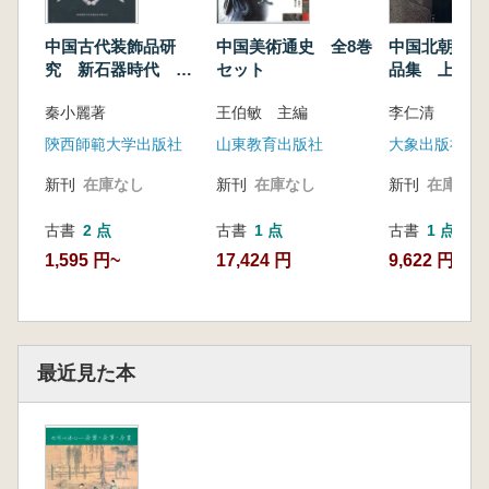
中国北朝石刻
中国古代装飾品研
中国美術通史 全8巻
品集 上下
究 新石器時代 早
セット
期青銅時代
李仁清
秦小麗著
王伯敏 主編
大象出版社
陝西師範大学出版社
山東教育出版社
新刊
在庫なし
新刊
在庫なし
新刊
在庫なし
古書
1 点
古書
2 点
古書
1 点
9,622 円
1,595 円~
17,424 円
最近見た本