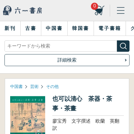
0
新刊
古書
中国書
韓国書
電子書籍
詳細検索
中国書
芸術
その他
也可以清心 茶器・茶
事・茶畫
廖宝秀 文字撰述 欧蘭 英翻
訳