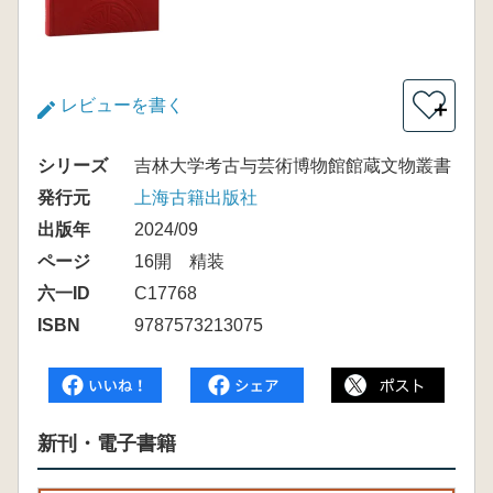
レビューを書く
＋
シリーズ
吉林大学考古与芸術博物館館蔵文物叢書
発行元
上海古籍出版社
出版年
2024/09
ページ
16開 精装
六一ID
C17768
ISBN
9787573213075
新刊・電子書籍