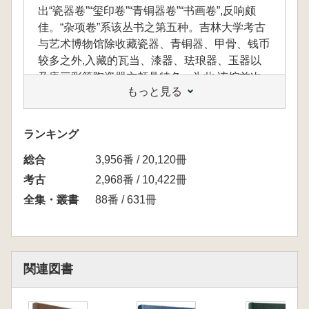
出“瓷器卷”“玺印卷”“青铜器卷”“书画卷”,反响颇
佳。“杂项卷”系该丛书之第五种。吉林大学考古
与艺术博物馆除收藏瓷器、青铜器、甲骨、钱币
较多之外,入藏的瓦当、漆器、珐琅器、玉器以
及唐三彩等陶瓷器亦颇具特色。为此,该馆首次
もっと見る
将馆藏杂项精品进行系统整理和研究,经高清图
像采集,编纂出版《吉林大学考古与艺术博物馆
馆藏文物丛书杂项卷》。本书精选馆藏文物精品
ランキング
131件(套),年代涵盖商周至民国,以文物质地和品
総合
类划分单元,每单元以器类和年代为顺序。本书
3,956番 / 20,120冊
展示了吉林大学考古与艺术博物馆丰富藏品,同
考古
2,968番 / 10,422冊
时具有重要的学术价值和科普意义。
全集・叢書
88番 / 631冊
『吉林大学考古与芸術博物館館蔵文物叢書』
はすでに、『瓷器巻』『玺印巻』『青銅器巻』
関連図書
『書画巻』が刊行され、大きな反響を呼んでい
ます。『雑項巻』はこのシリーズの第五巻で