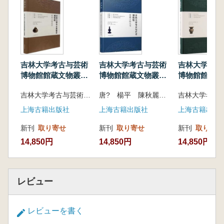
す。吉林大学考古・芸術博物館には磁器、青銅
器、甲骨、貨幣などが多く収蔵されているほ
か、収蔵されている瓦当、漆器、琺瑯器、玉
器、唐三彩などの陶磁器にも特色があります。
同館は初めて所蔵品の中から選りすぐりの品
を系統的に整理・研究し、ハイビジョン画像を
吉林大学考古与芸術
吉林大学考古与芸術
吉林大学考古
収集して、『雑項巻』を編集・出版しました。
博物館館蔵文物叢
博物館館蔵文物叢
博物館館蔵文
本書は、同館が所蔵する文化財の逸品131点(セ
書 玺印巻
書 瓷器巻
書 青銅器巻
吉林大学考古与芸術博物館 唐? 李春桃 編
唐? 楊平 陳秋麗 吉林大学考古与芸術博物館 編
ット)を厳選したもので、年代は商周から民国
までをカバーしています。文化財の質と種類で
上海古籍出版社
上海古籍出版社
上海古籍出版
単元を分け、各単元は器類と年代の順になって
新刊
取り寄せ
新刊
取り寄せ
新刊
取り寄せ
います。
14,850円
14,850円
14,850円
レビュー
レビューを書く