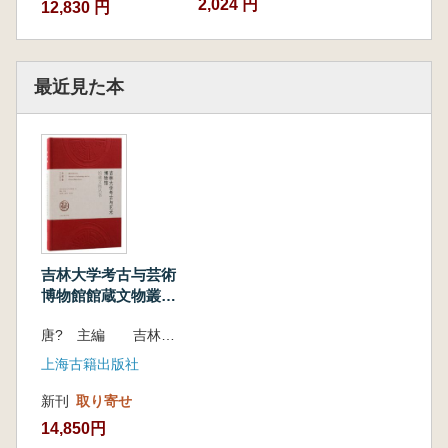
2,024 円
12,830 円
最近見た本
吉林大学考古与芸術
博物館館蔵文物叢
書 雑項巻
唐? 主編 吉林大学考古与芸術博物館 編
上海古籍出版社
新刊
取り寄せ
14,850円