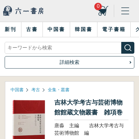
0
新刊
古書
中国書
韓国書
電子書籍
詳細検索
中国書
考古
全集・叢書
吉林大学考古与芸術博物
館館蔵文物叢書 雑項巻
唐淼 主編 吉林大学考古与
芸術博物館 編