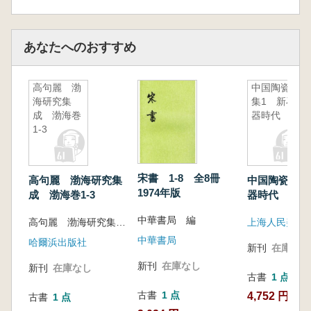
あなたへのおすすめ
高句麗 渤
中国陶瓷全
海研究集
集1 新石
成 渤海巻
器時代
1-3
宋書 1-8 全8冊
高句麗 渤海研究集
中国陶瓷全集
1974年版
成 渤海巻1-3
器時代
中華書局 編
高句麗 渤海研究集成編集委員会
上海人民美術
中華書局
哈爾浜出版社
新刊
在庫なし
新刊
在庫なし
新刊
在庫なし
古書
1 点
古書
1 点
4,752 円
古書
1 点