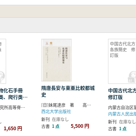
伝子や精神の根源としています。
玉器古典主義時代の芸術の最高峰を代表しています。造形面
、装飾品、さらには葬儀用品としても利用されました。
、高浮き彫り、浅浮き彫り、透かし彫り、丸彫り、陰刻、象嵌
物
中国古代北方
鱼
各族簡史 修
は、出土した大量の漢代の玉器を主要な研究資料とし、系統的
、
訂版
イル、芸術的な美しさ、使用目的に関する全面的かつ系統的な
隋唐長安与東亜比較都城
動物化石手冊
中国古代北
史
类、爬行类部
修訂版
[日]妹尾達彦 著 高兵兵 郭雪妮 黄海静 訳
古脊椎动物研究所高等脊椎动物研究室 編
西北大学出版社
内蒙古人民出
新刊
在庫なし
し
新刊
在庫なし
5,500 円
古書
1 点
1,650 円
古書
1 点