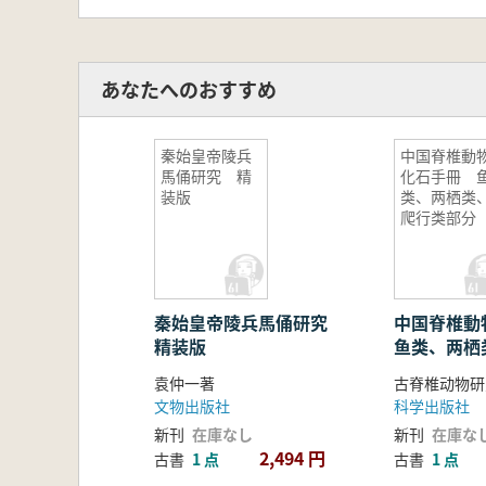
れは、玉を中華民族独特の文化的遺
漢代の玉器は非常に発展し、中国の
あなたへのおすすめ
器が現れ、広範にわたる展示、日常
漢代の玉器の装飾スタイルも多彩で
秦始皇帝陵兵
中国脊椎動
馬俑研究 精
化石手冊 
の精巧な玉器が作られました。本書
装版
类、两栖类
の玉器の形状、製作技術、装飾スタ
爬行类部分
秦始皇帝陵兵馬俑研究
中国脊椎
精装版
鱼类、两栖
分
袁仲一著
文物出版社
科学出版社
新刊
在庫なし
新刊
在庫な
2,494 円
古書
1 点
古書
1 点