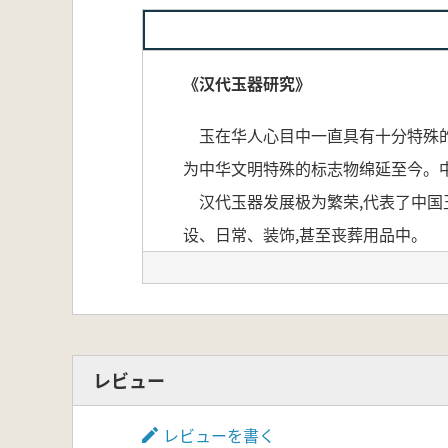
《汉代玉器研究》
玉在华人心目中一直具有十分特殊的
为中华文明特殊的标志物绵延至今。
汉代玉器发展极为繁荣,代表了中国
设、日常、装饰,甚至丧葬用品中。
汉代玉器的装饰风格也丰富多彩,熟
大量汉代玉器为主要研究资料,系统
系统的研究。
レビュー
玉は華人の心の中で非常に特別な地
レビューを書く
華させました。これにより、玉は単