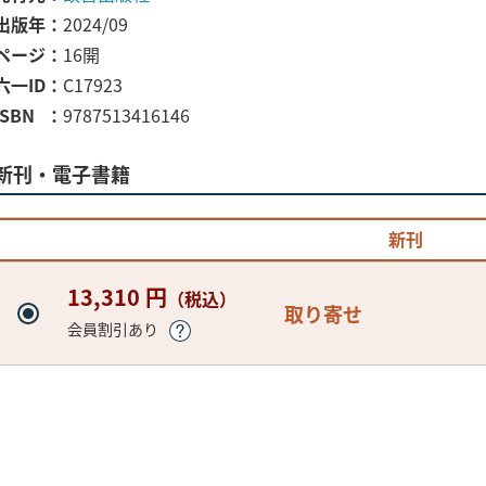
出版年
2024/09
ページ
16開
六一ID
C17923
ISBN
9787513416146
新刊・電子書籍
新刊
13,310 円
（税込）
取り寄せ
会員割引あり