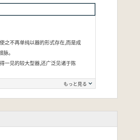
使之不再单纯以器的形式存在,而是成
根脉。
得一见的较大型器,还广泛见诸于陈
创造了大批精美的玉器。本书以出土的
もっと見る
饰风格、艺术审美、使用功能的全面、
的意味を与え、理論的な高さにまで昇
た。中国人の玉に対する特別な思い入