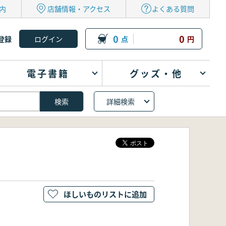
内
店舗情報・アクセス
よくある質問
0
0
登録
点
円
電子書籍
グッズ・他
詳細検索
ほしいものリストに追加