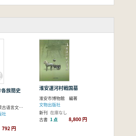
では以前には見られなかった大きな型
などの技法が巧みに用いられ、多く
に考古学的な発掘資料を整理し、漢代
研究です。
淮安運河村戦国墓
方各族簡史
淮安市博物館 編著
文物出版社
内蒙古自治区蒙古语言文学历史研究所历史研究室, 内蒙古大学蒙古史研究室编
新刊
在庫なし
版社
8,800 円
古書
1 点
792 円