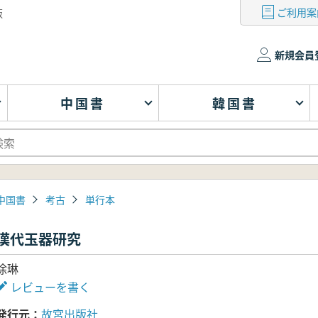
ご利用案
版
新規会員
中国書
韓国書
中国書
考古
単行本
漢代玉器研究
徐琳
レビューを書く
発行元
故宮出版社