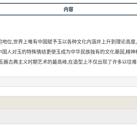
内容
地位,世界上唯有中国赋予玉以各种文化内涵并上升到理论高度,
中国人对玉的特殊情结更使玉成为中华民族独有的文化基因,精神
玉器古典主义时期艺术的最高峰,在造型上不仅出现了许多以往难
练运用高浮雕、浅浮雕、镂雕、圆雕、阴刻、镶嵌等各种技法,
梳理了考古发掘资料,是一次对汉代时期玉器形制、制作工艺、装
位を持っています。世界で唯一、中国だけが玉に様々な文化
なる器としての存在を超え、中華文明の特別な象徴となりまし