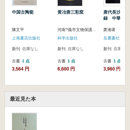
中国古陶瓷
黄冶唐三彩窯
唐代長沙銅官
録 中華彩磁
陳文平
河南?義市文物保護管理所編
上海書店出版社
科学出版社
岳麓書社
新刊
在庫なし
新刊
在庫なし
新刊
在庫なし
古書
1 点
古書
1 点
古書
1 点
3,564 円
6,600 円
3,960 円
最近見た本