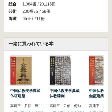
総合
1,084番 / 20,115冊
芸術
200番 / 2,458冊
陶磁
65番 / 711冊
一緒に買われている本
中国仏教美学典蔵
中国仏教美学典蔵
中国仏教美
仏塔建築
仏教碑刻
伽藍建築
高建平 尹佃 総主編 王耘 著
高建平 尹佃 何勁松 主編