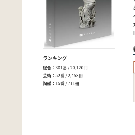
ランキング
総合
301番 / 20,120冊
芸術
52番 / 2,458冊
陶磁
15番 / 711冊