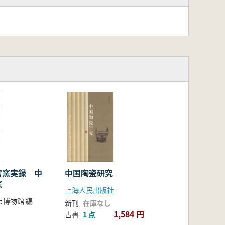
官窯実録 中
中国陶瓷研究
窯
上海人民出版社
博物館 編
新刊
在庫なし
1,584 円
古書
1 点