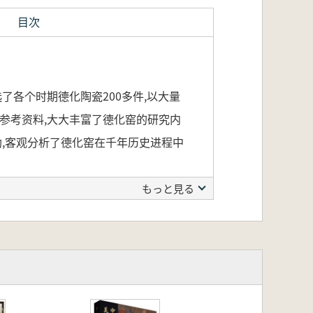
目次
了各个时期德化陶瓷200多件,以大量
参考资料,大大丰富了德化窑的研究内
助,客观分析了德化窑在千年历史进程中
もっと見る
や芸術を整理し、各時期の徳化陶磁
発展変化過程を示し、徳化陶磁の研究
書には多くの徳化陶磁の標準器が収録
立ちます。千年の歴史過程における徳