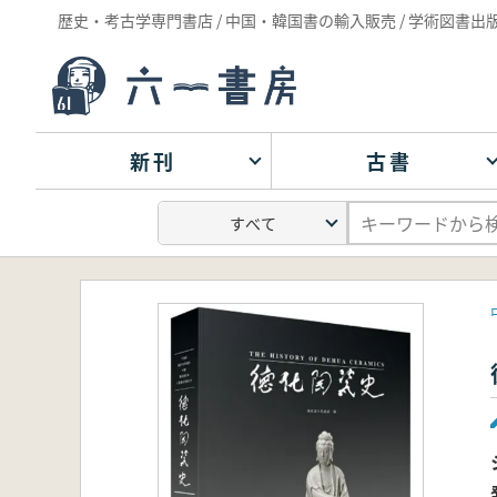
歴史・考古学専門書店 / 中国・韓国書の輸入販売 / 学術図書出
新刊
古書