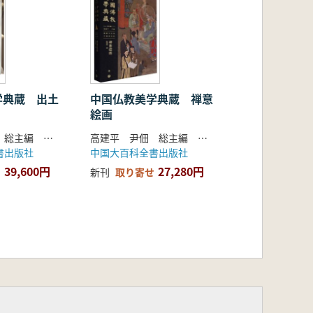
に長け、果敢に革新する精神を集中的
学典蔵 出土
中国仏教美学典蔵 禅意
絵画
高建平 尹佃 総主編 王敏慶 楊暁娟 呉源虹 主編
高建平 尹佃 総主編 陳粟裕 著
書出版社
中国大百科全書出版社
39,600円
27,280円
新刊
取り寄せ