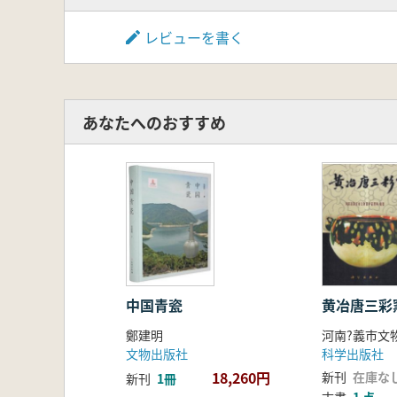
レビューを書く
あなたへのおすすめ
中国青瓷
黄冶唐三彩
鄭建明
河南?義市文
文物出版社
科学出版社
18,260円
新刊
在庫な
新刊
1冊