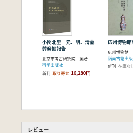
化窯の尽きることのない発展状況を
に示しています。
小関北里 元、明、清墓
広州博物館
葬発掘報告
広州博物館 
嶺南古籍出版
北京市考古研究院 編著
科学出版社
新刊
在庫な
16,280円
新刊
取り寄せ
レビュー