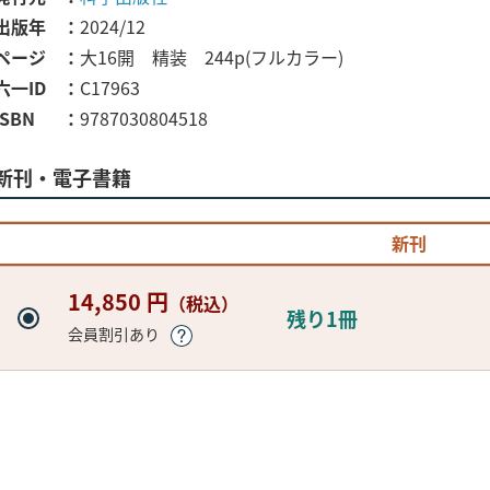
出版年
2024/12
ページ
大16開 精装 244p(フルカラー)
六一ID
C17963
ISBN
9787030804518
新刊・電子書籍
新刊
14,850 円
（税込）
残り1冊
会員割引あり