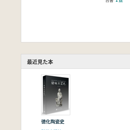
古書
1 点
最近見た本
徳化陶瓷史