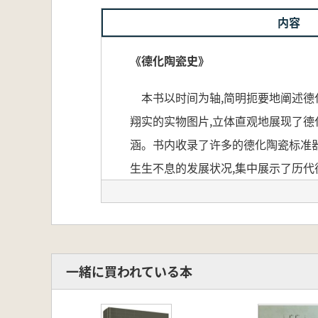
内容
《德化陶瓷史》
本书以时间为轴,简明扼要地阐述德化
翔实的实物图片,立体直观地展现了德
涵。书内收录了许多的德化陶瓷标准器
生生不息的发展状况,集中展示了历
本書は時間軸に基づき、簡明に徳化
から200点以上を選定しました。
一緒に買われている本
や鑑賞に対して比較的全面的な参考
されており、時間のスパンが長く、