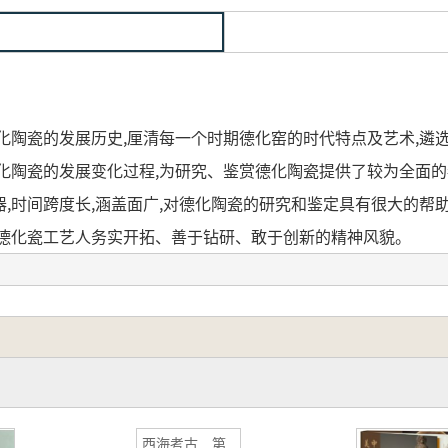
陶瓷的发展历史,厘清每一个时期德化窑的时代特点及艺术,遴选
化陶瓷的发展变化过程,为研究、鉴赏德化陶瓷提供了较为全面的
,时间跨度长,涵盖面广,对德化陶瓷的研究和鉴定具有很大的帮
代德化瓷工艺人务实开拓、善于钻研、敢于创新的精神风貌。
陶磁の発展歴史を述べています。各時期の徳化窯の時代的特徴
多くの詳細な実物写真を用いて、立体的かつ直観的に徳化陶磁の
資料を提供し、徳化窯の研究内容を大幅に充実させました。本
扱っている範囲が広いため、徳化陶磁の研究や鑑定に非常に役
西海考古 第