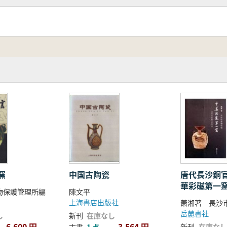
窯
中国古陶瓷
唐代長沙銅
華彩磁第一
物保護管理所編
陳文平
上海書店出版社
萧湘著 長沙市
岳麓書社
し
新刊
在庫なし
6,600 円
3,564 円
新刊
在庫なし