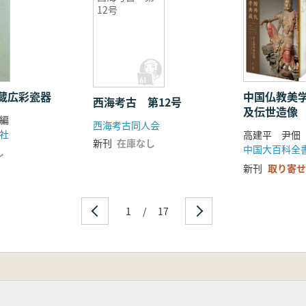
客観的に分析し、歴代の徳化陶磁職人が実務的に開拓し、研鑽
12号
蔵広彩瓷器
中国仏教美
西海考古 第12号
及伝世造像
編
西海考古同人会
社
新刊
在庫なし
中国大百科全
し
新刊
取り寄せ
1
/
17