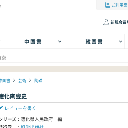
ご利用案
版
新規会員
中国書
韓国書
中国書
芸術
陶磁
徳化陶瓷史
レビューを書く
シリーズ
徳化県人民政府 編
発行元
科学出版社