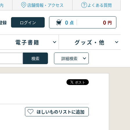
内
店舗情報・アクセス
よくある質問
0
0
登録
点
円
電子書籍
グッズ・他
詳細検索
ほしいものリストに追加