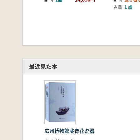
古書
1 点
最近見た本
広州博物館蔵青花瓷器