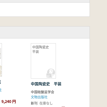
中国陶瓷史
平装
藍
中国陶瓷史 平装
院
中国硅酸盆学会
文物出版社
9,240 円
新刊
在庫なし