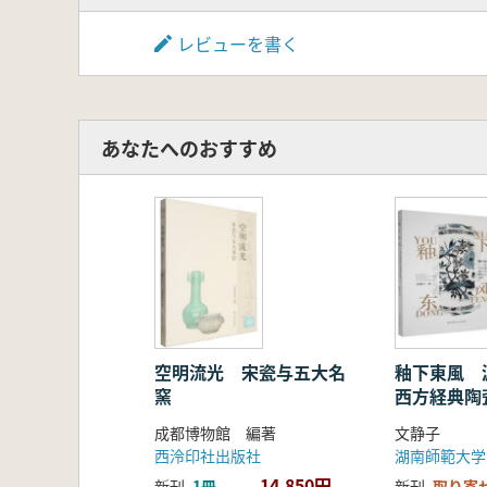
レビューを書く
あなたへのおすすめ
空明流光 宋瓷与五大名
釉下東風 
窯
西方経典陶
成都博物館 編著
文静子
西泠印社出版社
湖南師範大学
14,850円
新刊
1冊
新刊
取り寄