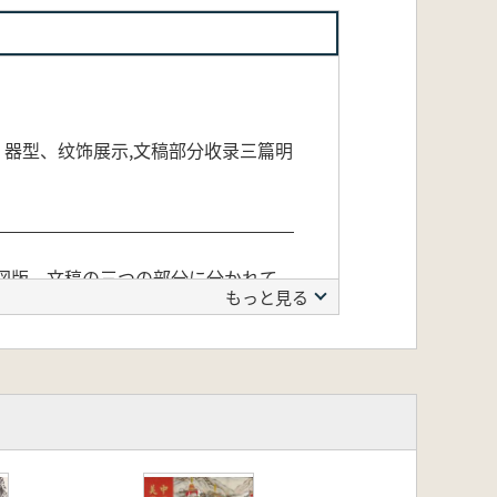
、器型、纹饰展示,文稿部分收录三篇明
、図版、文稿の三つの部分に分かれて
もっと見る
青花磁器に関する三編の研究論文が収