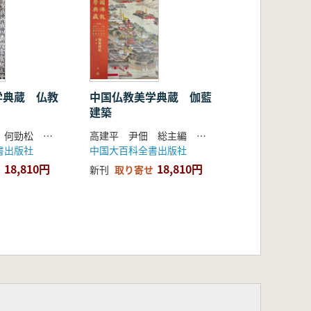
学典蔵 仏教
中国仏教美学典蔵 伽藍
建築
高建平 尹佃 何勁松 主編
高建平 尹佃 総主編 徐翥 著
書出版社
中国大百科全書出版社
18,810円
18,810円
新刊
取り寄せ