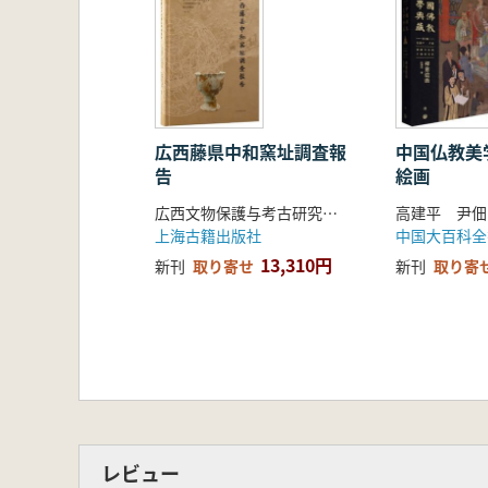
広西藤県中和窯址調査報
中国仏教美
告
絵画
広西文物保護与考古研究所 復旦大学文物与博物館学系 等 編著
上海古籍出版社
中国大百科全
13,310円
新刊
取り寄せ
新刊
取り寄
レビュー