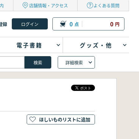
内
店舗情報・アクセス
よくある質問
0
0
登録
点
円
電子書籍
グッズ・他
詳細検索
ほしいものリストに追加