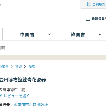
ご利用案
版
新規会員
中国書
韓国書
中国書
芸術
陶磁
広州博物館蔵青花瓷器
広州博物館 編
レビューを書く
発行元
広東嶺南古籍出版社