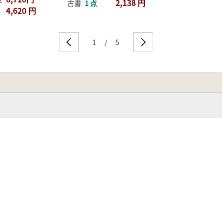
2,138 円
古書
1 点
4,620 円
1
/
5