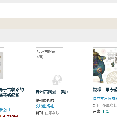
揚州古陶瓷
(精)
源于古絲路的
謎樣 景泰
揚州古陶瓷 (精)
瓷芸術鑑析
国立故宮博物
揚州博物館
新刊
在庫なし
文物出版社
出版社
古書
1 点
新刊
在庫なし
6,710円
せ