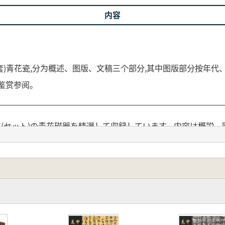
内容
套)青花瓷,分为概述、图版、文稿三个部分,其中图版部分按年代
鉴赏参阅。
点(セット)の青花磁器を精選して収録しています。内容は概説
様に従って展示されています。文稿部分には、明清時代の広東
できるようになっています。