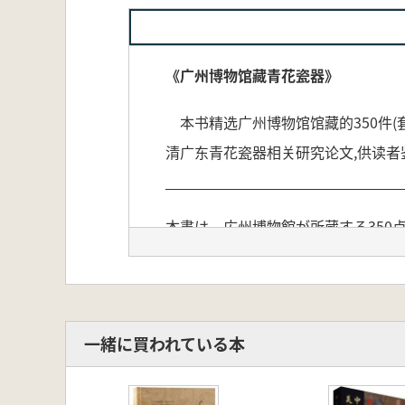
《广州博物馆藏青花瓷器》
本书精选广州博物馆馆藏的350件(
清广东青花瓷器相关研究论文,供读者
本書は、広州博物館が所蔵する350
おり、図版部分では年代、器形、文
録されており、読者が鑑賞・参考に
一緒に買われている本