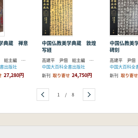
学典蔵 禅意
中国仏教美学典蔵 敦煌
中国仏教美
写経
碑刻
高建平 尹佃 総主編 陳粟裕 著
高建平 尹佃 総主編 李逸峰 著
書出版社
中国大百科全書出版社
中国大百科全
27,280円
24,750円
せ
新刊
取り寄せ
新刊
取り寄せ
1
/
8