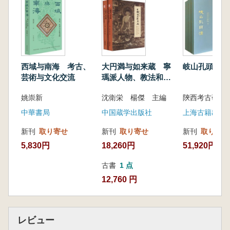
理解すると同時に、外来文明の中に取り込まれ
た中国文明の要素を明らかにし、シルクロード
における多面的な交流史について、より客観的
な認識を促進する役割も果たしています。
本書は、シルクロードの歴史文化研究に関連
する分野で学術的価値を示し、質の高い研究成
西域与南海 考古、
大円満与如来蔵 寧
岐山孔頭溝 
果を創出するとともに、シルクロード文化の伝
芸術与文化交流
瑪派人物、教法和歴
承を目指しています。
史研究 上下 全2冊
姚崇新
沈衛栄 楊傑 主編
中華書局
中国蔵学出版社
上海古籍出版
新刊
取り寄せ
新刊
取り寄せ
新刊
取り寄せ
5,830円
18,260円
51,920円
古書
1 点
12,760 円
レビュー