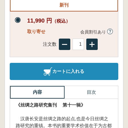
新刊
11,990 円
（税込）
取り寄せ
会員割引あり
注文数
カートに入れる
内容
目次
《丝绸之路研究集刊 第十一辑》
汉唐长安是丝绸之路的起点,也是今日丝绸之
路研究的重镇。本书的重要学术价值在于为古都