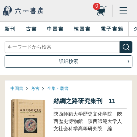
0
新刊
古書
中国書
韓国書
電子書籍
詳細検索
中国書
考古
全集・叢書
絲綢之路研究集刊 11
陝西師範大学歴史文化学院 陝
西歴史博物館 陝西師範大学人
文社会科学高等研究院 編