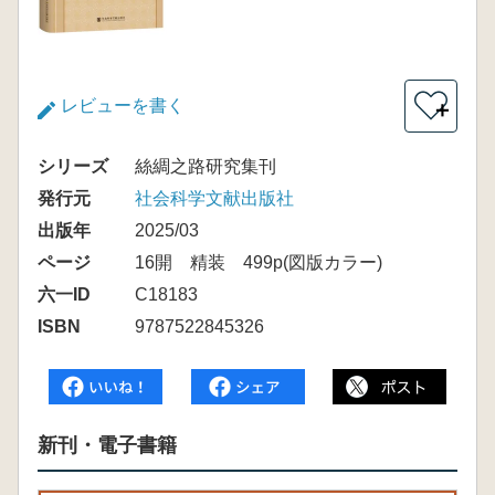
レビューを書く
＋
シリーズ
絲綢之路研究集刊
発行元
社会科学文献出版社
出版年
2025/03
ページ
16開 精装 499p(図版カラー)
六一ID
C18183
ISBN
9787522845326
新刊・電子書籍