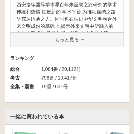
西安接续国际学术界百年来丝绸之路研究的学术
传统和热情,搭建新的 学术平台,为推动丝绸之路
研究尽绵薄之力。同时也在认识中华文明融合外
来文明成份的基础上,揭示外来文明中所融入的
中华文明成份,推动各界对丝路上的多维交流史
もっと見る
形成更为客观的认识。
本书在丝绸之路历史文化研究相关领域,彰显
学术,打造学术精品,弘扬丝路文化。
ランキング
総合
1,084番 / 20,112冊
漢唐長安は、シルクロードの起点であり、今日
考古
798番 / 10,417冊
におけるシルクロード研究の重要な拠点でもあ
全集・叢書
19番 / 631冊
ります。本書の学術的価値は、古都西安が国際
学術界における百年間にわたるシルクロード研
究の伝統と熱意を継承し、新たな学術プラット
フォームを構築することで、シルクロード研究
一緒に買われている本
の発展に寄与する点にあります。また、中国文
明が外来文明を取り込んで融合していく過程を