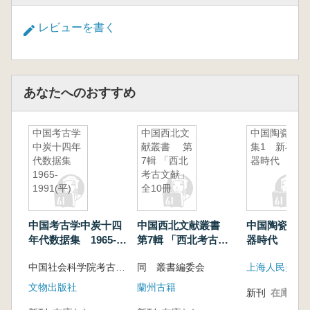
レビューを書く
あなたへのおすすめ
中国考古学
中国西北文
中国陶瓷全
中炭十四年
献叢書 第
集1 新石
代数据集
7輯 「西北
器時代
1965-
考古文献」
1991(平)
全10冊
中国考古学中炭十四
中国西北文献叢書
中国陶瓷全集
年代数据集 1965-
第7輯 「西北考古文
器時代
1991(平)
献」 全10冊
中国社会科学院考古研究所 編著
同 叢書編委会
上海人民美術
文物出版社
蘭州古籍
新刊
在庫なし