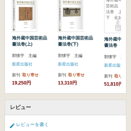
『行草書 羅漢讃』(董其昌作)などがあります。
海外蔵中国
芸術品 書
これらの作品は、中国古代の書法が持つ独特
法巻 上中
の芸術的表現力を示すだけでなく、深い文化的
下 全3冊
背景と多様な美的スタイルを伝えています。本
書を通じて、読者はこれらの書法作品の芸術的
魅力を存分に味わうことができるでしょう。
海外蔵中国芸術品
海外蔵中国芸術品
海外蔵中国
書法巻(上)
書法巻(下)
書法巻 上中
冊
郭懐宇 主編
郭懐宇 主編
郭懐宇 主編
新星出版社
新星出版社
新星出版社
新刊
取り寄せ
新刊
取り寄せ
新刊
取り寄せ
19,250円
13,310円
51,810円
レビュー
レビューを書く