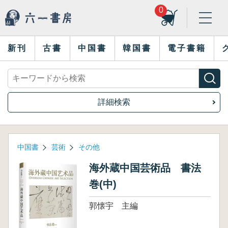
0
新刊
古書
中国書
韓国書
電子書籍
詳細検索
中国書
芸術
その他
海外蔵中国芸術品 書法
巻(中)
郭懐宇 主編