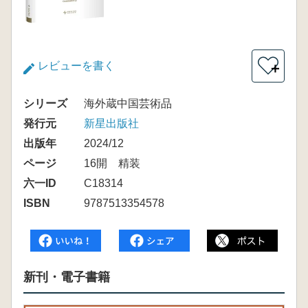
レビューを書く
＋
シリーズ
海外蔵中国芸術品
発行元
新星出版社
出版年
2024/12
ページ
16開 精装
六一ID
C18314
ISBN
9787513354578
新刊・電子書籍