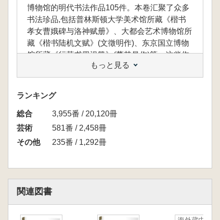
博物馆的明代书法作品105件。本卷汇聚了众多
书法珍品,包括普林斯顿大学美术馆所藏《楷书
孝女曹娥碑与洛神赋册》、大都会艺术博物馆所
藏《楷书陆机文赋》(文徵明作)、东京国立博物
馆所藏《行草书罗汉赞》(董其昌作)等。这些作
もっと見る
品不仅展现了中国古代书法独特的艺术表现力,
还体现了深厚的文化内涵和多样的审美风格,使
读者能够充分领略其艺术魅力。
ランキング
総合
3,955番 / 20,120冊
本巻では、メトロポリタン美術館、ケルン東
芸術
581番 / 2,458冊
アジア美術館、東京国立博物館など、世界の著
その他
235番 / 1,292冊
名な美術館10館に流出した明代の書法作品105
点を収録しています。本巻には、多くの貴重な
書法作品が含まれており、例えば、プリンスト
ン大学美術館所蔵の『楷書 孝女曹娥碑と洛神
関連図書
賦冊』、メトロポリタン美術館所蔵の『楷書
陸機文賦』(文徴明作)、東京国立博物館所蔵の