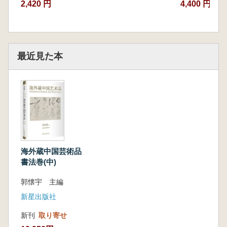
2,420 円
4,400 円
最近見た本
海外蔵中国芸術品
書法巻(中)
郭懐宇 主編
新星出版社
新刊
取り寄せ