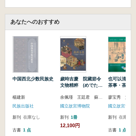
あなたへのおすすめ
中国西北少数民族史
歲時吉慶 院藏節令
也可以清心 
文物精粹 (めでたい
茶事・茶畫
節句 博物館所蔵の
楊建新
余佩瑾 王廷君 蘇雅芬 劉國威 ?玉玲 謝鎮鴻 編
季節の文化財コレク
ション)
民族出版社
國立故宮博物院
國立故宮博物
新刊
在庫なし
新刊
1冊
新刊
在庫なし
12,100円
古書
1 点
古書
1 点