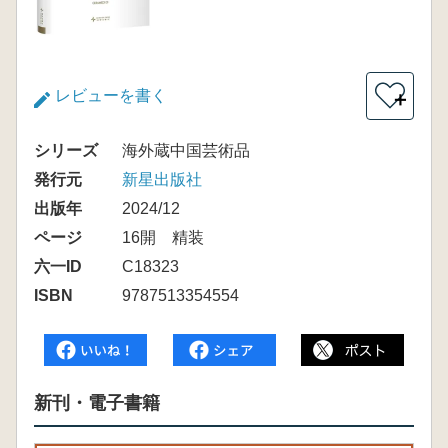
レビューを書く
＋
シリーズ
海外蔵中国芸術品
発行元
新星出版社
出版年
2024/12
ページ
16開 精装
六一ID
C18323
ISBN
9787513354554
新刊・電子書籍