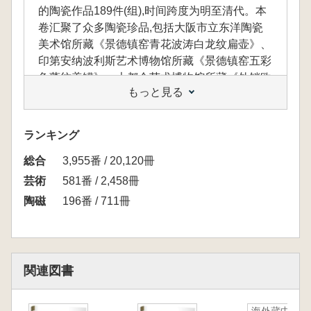
的陶瓷作品189件(组),时间跨度为明至清代。本
卷汇聚了众多陶瓷珍品,包括大阪市立东洋陶瓷
美术馆所藏《景德镇窑青花波涛白龙纹扁壶》、
印第安纳波利斯艺术博物馆所藏《景德镇窑五彩
鱼藻纹盖罐》、大都会艺术博物馆所藏《外销欧
もっと見る
洲青花开光克拉克盘》等。这些作品不仅展现了
中国古代陶瓷精湛的技艺,还体现了深厚的文化
内涵和多样的审美风格,使读者能够充分领略其
ランキング
艺术魅力。
総合
3,955番 / 20,120冊
芸術
581番 / 2,458冊
本巻では、メトロポリタン美術館、大英博物
陶磁
196番 / 711冊
館、東京国立博物館など、海外の著名な美術館
14館に流出した陶磁器作品189点(組)を収録し
ています。その年代は明代から清代に及びま
す。本巻には、多くの貴重な陶磁器の名品が収
関連図書
められており、例えば、大阪市立東洋陶磁美術
館所蔵の『景徳鎮窯青花波涛白龍文扁壺』、イ