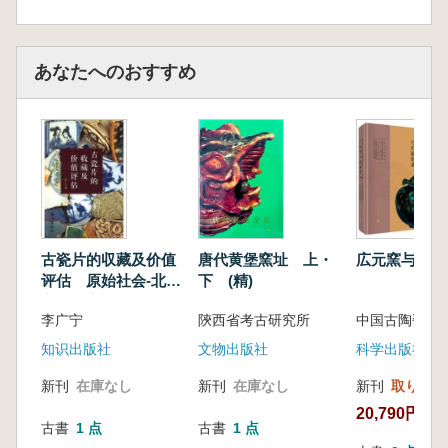
あなたへのおすすめ
古瓷片的収藏及价值
唐代黄堡窯址 上・
広元窯与川渝
评估 原始社会-北
下 (精)
宋、南宋-民国 2冊
李广宁
陝西省考古研究所
中国古陶瓷学
セット
知识出版社
文物出版社
科学出版社
新刊
在庫なし
新刊
在庫なし
新刊
取り寄せ
20,790円
古書
1 点
古書
1 点