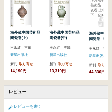
ンディアナポリス美術館所蔵の『景徳鎮窯五彩
海外蔵中国
芸術品 陶
魚藻文蓋罐』、メトロポリタン美術館所蔵の
瓷巻 上中
『外銷欧洲青花開光克拉克盤』などがありま
下 全3冊
す。
これらの作品は、中国古代の陶磁器が持つ卓
越した技術を示すだけでなく、深い文化的背景
海外蔵中国芸術品
海外蔵中国芸術品
海外蔵中国
や多様な美的表現を伝えており、読者はその芸
陶瓷巻(上)
陶瓷巻(中)
陶瓷巻 上中
術的魅力を存分に堪能することができるでしょ
冊
王永紅 主編
王永紅 主編
う。
王永紅 主編
新星出版社
新星出版社
新星出版社
新刊
取り寄せ
新刊
取り寄せ
新刊
取り寄せ
14,190円
13,310円
44,330円
レビュー
レビューを書く