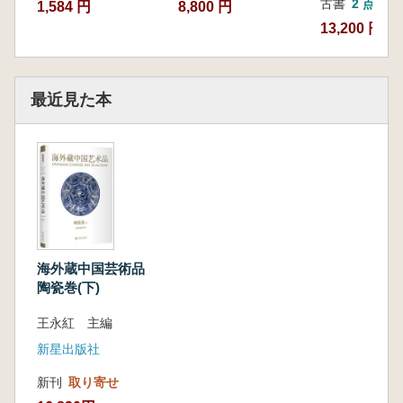
古書
2 点
1,584 円
8,800 円
13,200 円~
最近見た本
海外蔵中国芸術品
陶瓷巻(下)
王永紅 主編
新星出版社
新刊
取り寄せ