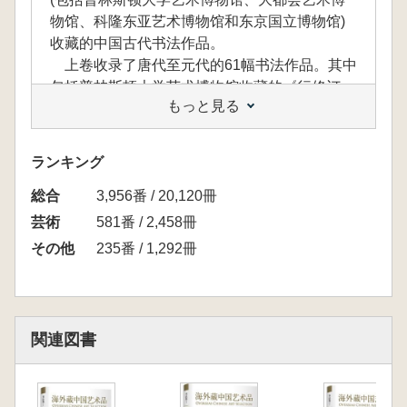
物馆、科隆东亚艺术博物馆和东京国立博物馆)
收藏的中国古代书法作品。
上卷收录了唐代至元代的61幅书法作品。其中
包括普林斯顿大学艺术博物馆收藏的《行修订
もっと見る
帖》 (相传为王羲之作)、《行书洛神赋》 (赵孟
作)、东京国立博物馆收藏的《行书虹县诗卷》
(米芾作) 等珍贵作品。
ランキング
中卷收录了明代书法作品105幅,如普林斯顿大
総合
学艺术博物馆收藏的《楷书孝女曹娥碑和洛神赋
3,956番 / 20,120冊
册》、大都会艺术博物馆收藏的《楷书陆机文
芸術
581番 / 2,458冊
赋》 (文征明作)、东京国立博物馆收藏的《行草
その他
235番 / 1,292冊
书罗汉赞》 (董其昌作) 等。
下卷收录了清代书法作品101幅。其中包括大
都会艺术博物馆收藏的《草书致方士馆馆书札》
(八大山人作)、弗瑞尔艺术博物馆收藏的《行书
関連図書
评欧阳询书》 (翁方纲作)、普林斯顿大学艺术博
物馆收藏的《为叔鱼题“古香”室名》 (伊秉绶作)
等代表各个时代的经典作品。