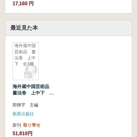
17,160 円
最近見た本
海外蔵中国
芸術品 書
法巻 上中
下 全3冊
海外蔵中国芸術品
書法巻 上中下 全3
冊
郭懐宇 主編
新星出版社
新刊
取り寄せ
51,810円