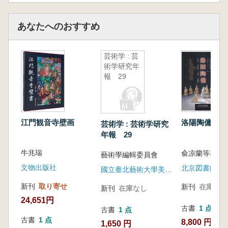
タン美術館所蔵の『楷書 陸機文賦』(文徴明
作)、東京国立博物館所蔵の『行草書 羅漢讃』
あなたへのおすすめ
(董其昌作)などが挙げられます。
下巻では、清代の書法作品101点を収録。具
芸術学 : 芸
体例としては、メトロポリタン美術館所蔵の
術学研究年
『草書 致方士琯書札』(八大山人作)、フリーア
報 29
美術館所蔵の『行書 評欧陽詢書』(翁方綱作)、
プリンストン大学美術館所蔵の『為叔魚題「古
香」室名』(伊秉綬作)など、各時代を代表する
名品が含まれています。
江門観音寺壁画
洛陽陶傭
芸術学 : 芸術学研究
これらの作品を通じ、読者は各時代における
年報 29
中国書法の独特な芸術表現、深い文化背景、多
牛兆瑞
兪凉蘭等著
藝術學編輯委員會
様な美的スタイルを存分に味わうことができる
でしょう。
文物出版社
北京図書館出
國立臺北藝術大學美術學系
新刊
取り寄せ
新刊
在庫なし
新刊
在庫なし
24,651円
古書
1 点
古書
1 点
古書
1 点
8,800 円
1,650 円