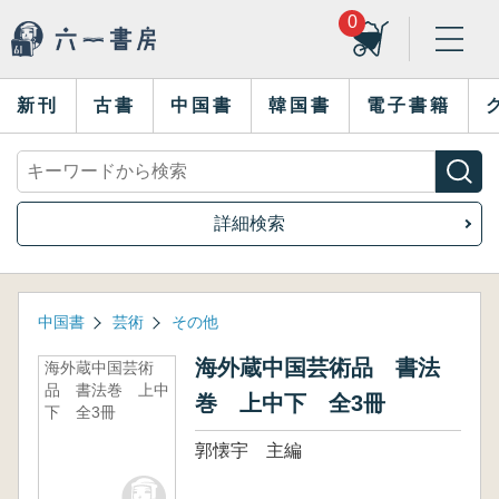
0
新刊
古書
中国書
韓国書
電子書籍
詳細検索
中国書
芸術
その他
海外蔵中国芸術品 書法
海外蔵中国芸術
品 書法巻 上中
巻 上中下 全3冊
下 全3冊
郭懐宇 主編