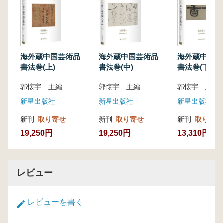
透过这些作品,读者可以充分领略中国书法在
各个历史时期独特的艺术表现形式、深厚的文化
底蕴和多样的审美风格。
海外蔵中国芸術品
海外蔵中国芸術品
海外蔵中国
本書は、プリンストン大学美術館、メトロ
書法巻(上)
書法巻(中)
書法巻(下)
ポリタン美術館、ケルン東アジア美術館、東京
郭懐宇 主編
郭懐宇 主編
郭懐宇 主編
国立博物館など、世界各地の著名な美術館に所
蔵される中国古代書法作品を対象とする全3巻
新星出版社
新星出版社
新星出版社
構成の書籍です。
新刊
取り寄せ
新刊
取り寄せ
新刊
取り寄せ
上巻では、唐代から元代にかけての書法作品
19,250円
19,250円
13,310円
61点を収録しています。例えば、プリンストン
大学美術館所蔵の『行穰帖(摹本)』(王羲之作と
伝えられる)や『行書洛神賦』(趙孟頫作)、東京
国立博物館所蔵の『行書虹県詩巻』(米芾作)な
レビュー
ど、貴重な作品が多数収められています。
中巻は、明代の書法作品105点を収録してお
レビューを書く
り、例として、プリンストン大学美術館所蔵の
『楷書 孝女曹娥碑と洛神賦冊』、メトロポリ