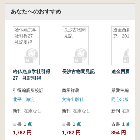
の発生地を示す位置図を添えています。
あなたへのおすすめ
哈仏燕京学
長沙古物聞
遼金西夏研
社引得27
見記
究 2011
礼記引得
哈仏燕京学社引得
長沙古物聞見記
遼金西夏研究 
27 礼記引得
引得編纂所校訂
商承祥著
景愛主編
北平 海淀
文海出版社
同心出版社
新刊
在庫なし
新刊
在庫なし
新刊
在庫なし
古書
1 点
古書
1 点
古書
1 点
1,782 円
1,782 円
854 円