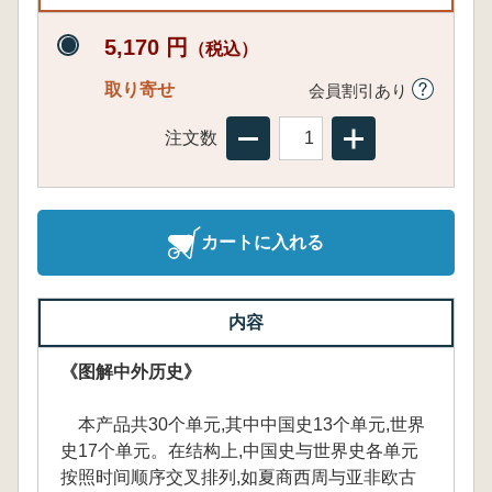
5,170 円
（税込）
取り寄せ
会員割引あり
注文数
カートに入れる
内容
《图解中外历史》
本产品共30个单元,其中中国史13个单元,世界
史17个单元。在结构上,中国史与世界史各单元
按照时间顺序交叉排列,如夏商西周与亚非欧古