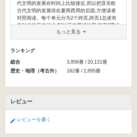
代文明的发展在时间上比较接近,所以把亚非欧
古代文明的发展排在夏商西周的后面,方便读者
对照阅读。每个单元分为2个跨页,跨页1总述有
关时代的历史特点,配以历史疆域地图,跨页2重点
もっと見る
介绍历史大事,配以大事发生地的定位图。
ランキング
本書は全30ユニットで構成されており、中国
総合
3,956番 / 20,131冊
史13ユニット、世界史17ユニットを収録して
います。構成上、中国史と世界史の各ユニット
歴史・地理（考古外）
162番 / 2,895冊
は時代順に交互に配置されており、たとえば
夏・商・西周とアジア・アフリカ・ヨーロッパ
の古代文明の発展が時期的に近いため、読者が
比較しやすいように、古代文明の発展を夏・
レビュー
商・西周の後に配置しています。
各ユニットは2ページ見開き構成となってお
レビューを書く
り、1ページ目ではその時代の歴史的特徴の概
説と歴史的な領域地図を掲載し、2ページ目で
は主要な歴史的出来事の紹介とともに、出来事