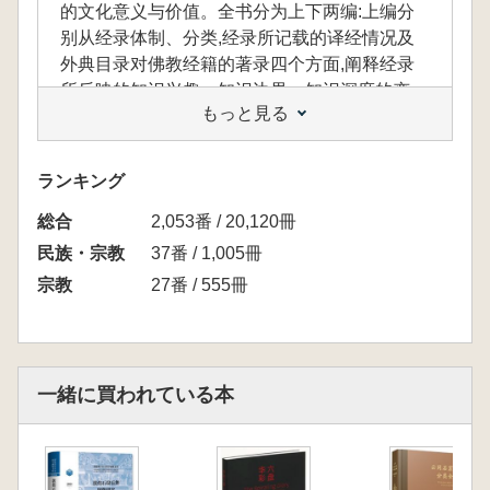
的文化意义与价值。全书分为上下两编:上编分
别从经录体制、分类,经录所记载的译经情况及
外典目录对佛教经籍的著录四个方面,阐释经录
所反映的知识兴趣、知识边界、知识深度的变
もっと見る
化,以及经录与其他思想、文化之间的关联。下
编为“经录考稿”,侧重文献的研究与历史的考据,对
167种佛教目录进行了解题与研究。附录两篇:
ランキング
《汉文佛教目录学年表》《20世纪国内佛教文献
総合
研究论文目录》,全面梳理汉文佛教目录学的发
2,053番 / 20,120冊
展沿革及20世纪的研究成果。总体而言,本书分
民族・宗教
37番 / 1,005冊
别从文献、文化两个视角与层面对汉文佛教经录
宗教
27番 / 555冊
做了较为立体的考证、探讨、研究与呈现。
本書は、「文献としての経録」および「知識
一緒に買われている本
と思想としての経録」という二つの視点から出
発し、文献学的研究と文化的解釈の融合を目指
したものです。文献研究を基盤としつつ、経録
に内包された文化的意義と価値を多角的に読み