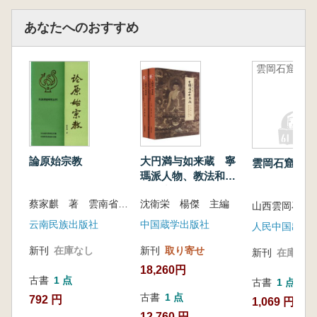
あなたへのおすすめ
雲岡石窟
論原始宗教
大円満与如来蔵 寧
雲岡石窟
瑪派人物、教法和歴
史研究 上下 全2冊
蔡家麒 著 雲南省民族研究所 編
沈衛栄 楊傑 主編
云南民族出版社
中国蔵学出版社
人民中国出版
新刊
在庫なし
新刊
取り寄せ
新刊
在庫なし
18,260円
古書
1 点
古書
1 点
古書
1 点
792 円
1,069 円
12,760 円