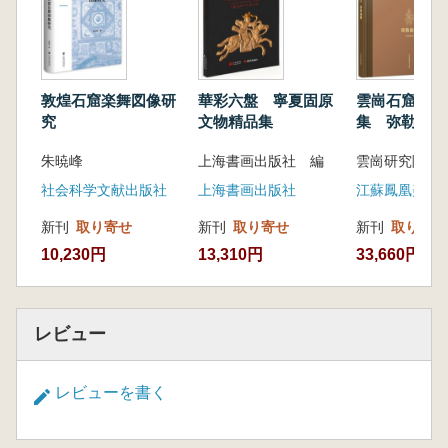
解いています。
内容は上下二編に分かれています。上編で
は、経録の体制や分類、訳経の記録、さらには
外典目録による仏教経籍の記載といった四つの
敦煌石窟楽舞図像研
華彩六盤 寧夏固原
雲崗石窟芸術
側面から、経録が反映する知的関心、知識の境
究
文物精品集
集 弥勒造像
界、知識の深度の変遷、および他の思想・文化
朱暁峰
上海書画出版社 編
雲崗研究院 
との関係性を論じています。
下編「経録考稿」では、文献学的研究と歴史
社会科学文献出版社
上海書画出版社
江蘇鳳凰美術
的考証に重点を置き、167種の仏教目録につい
新刊
取り寄せ
新刊
取り寄せ
新刊
取り寄せ
て解題と分析を行っています。
10,230円
13,310円
33,660円
レビュー
レビューを書く