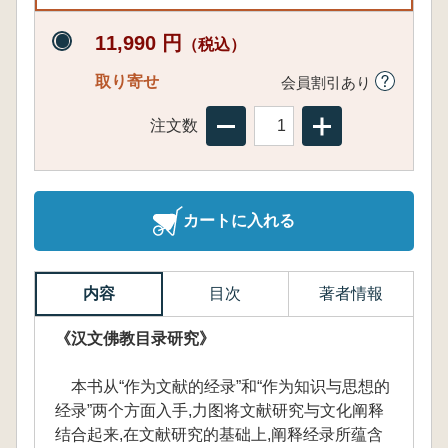
11,990 円
（税込）
取り寄せ
会員割引あり
注文数
カートに入れる
内容
目次
著者情報
《汉文佛教目录研究》
本书从“作为文献的经录”和“作为知识与思想的
经录”两个方面入手,力图将文献研究与文化阐释
结合起来,在文献研究的基础上,阐释经录所蕴含