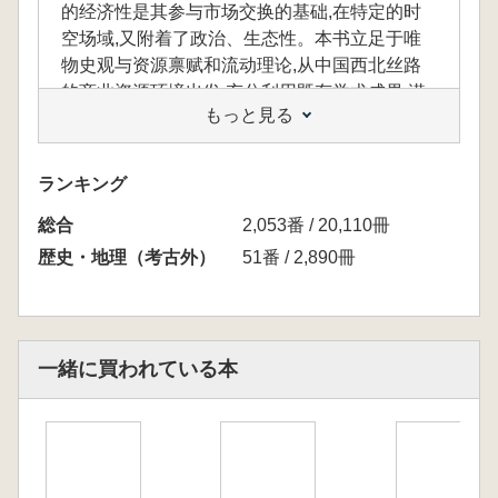
的经济性是其参与市场交换的基础,在特定的时
空场域,又附着了政治、生态性。本书立足于唯
物史观与资源禀赋和流动理论,从中国西北丝路
的商业资源环境出发,充分利用既有学术成果,潜
もっと見る
心爬梳一手档案,围绕商路、商品与商人展开讨
论,探讨了国家管控下的商业进程及商贸为核心
的各种关系。本书认为自清以来,尤其乾隆朝完
ランキング
成西北大一统,商贸市场得以拓展,以茶马等大宗
総合
商品为主体的商贸步入新格局,西北与内地与世
2,053番 / 20,110冊
界的商路联通,商贸体系得以建构,显示了西北对
歴史・地理（考古外）
51番 / 2,890冊
中国社会发展不可或缺的重要作用与贡献。
資源の禀賦とは、資源の流動性に基づく基本
一緒に買われている本
的な要因です。利益を優先する商業活動は、商
品としての資源の流通を促進し、商人が商品を
中心に利益を得る動的な循環システムを形成し
ています。商品の経済性は市場交換に参加する
ための基盤であり、特定の時空間においては政