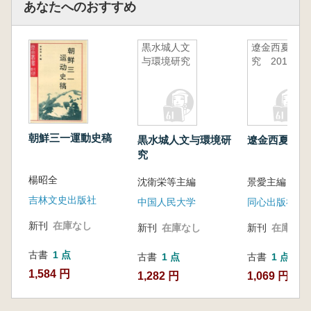
あなたへのおすすめ
黒水城人文
遼金西夏研
与環境研究
究 2010
朝鮮三一運動史稿
黒水城人文与環境研
遼金西夏研究 
究
楊昭全
沈衛栄等主編
景愛主編
吉林文史出版社
中国人民大学
同心出版社
新刊
在庫なし
新刊
在庫なし
新刊
在庫なし
古書
1 点
古書
1 点
古書
1 点
1,584 円
1,282 円
1,069 円