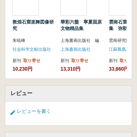
治的・生態的な意味合いも付加されます。
本書は、唯物史観および資源禀賦・流動理論
を基礎に、中国西北部のシルクロードにおける
敦煌石窟楽舞図像研
華彩六盤 寧夏固原
雲崗石窟芸術
商業資源環境を出発点として、既存の学術成果
究
文物精品集
集 弥勒造像
を活用しながら一次資料を丹念に読み解き、商
朱暁峰
上海書画出版社 編
雲崗研究院 
路・商品・商人を中心に議論を展開していま
社会科学文献出版社
上海書画出版社
江蘇鳳凰美術
す。また、国家による統制のもとでの商業の進
展と、商業を核とした諸関係についても深く考
新刊
取り寄せ
新刊
取り寄せ
新刊
取り寄せ
察しています。
10,230円
13,310円
33,660円
本書では、清代以降、特に乾隆期に西北地域
の統一が完成したことで、商業市場が拡大し、
茶や馬などの大宗商品を中心とした商業活動が
レビュー
新たな局面に入ったと指摘しています。西北地
域は内地および世界との商路を結び、商業体系
が構築され、中国社会の発展において不可欠な
レビューを書く
役割と貢献を果たしてきました。