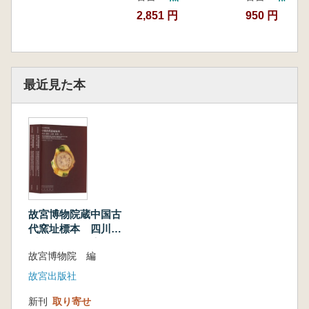
2,851 円
950 円
最近見た本
故宮博物院蔵中国古
代窯址標本 四川
重慶 雲南 貴州
故宮博物院 編
上下 全2冊
故宮出版社
新刊
取り寄せ