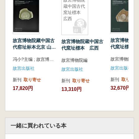
応する完形器(完全な器物)も図版として掲載
故宮博物院
蔵中国古代
し、標本との関係性を示しています。 本書
窯址標本
は、実物資料と研究論文、標本と窯址、そして
広西
完形器との有機的な結びつきを実現しており、
中国古代窯址研究における従来の不足を補う貴
重な成果となっています。
故宮博物院蔵
故宫博物院藏中国古
故宮博物院蔵中国古
代窯址標本
代窑址标本北京 山东
代窯址標本 広西
上中下 全3
陕西 宁夏 辽宁
故宮博物院編
冯小?主编 ; 故宫博物院编
故宮博物院編
故宮出版社
故宫出版社
故宮出版社
新刊
取り寄せ
新刊
取り寄せ
新刊
取り寄せ
32,670円
17,820円
13,310円
一緒に買われている本