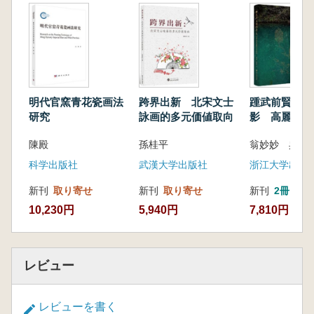
明代官窯青花瓷画法
跨界出新 北宋文士
踵武前賢 臨
研究
詠画的多元価値取向
影 高麗青瓷
理与絵録研究
陳殿
孫桂平
翁妙妙 呉新
科学出版社
武漢大学出版社
浙江大学出版
新刊
取り寄せ
新刊
取り寄せ
新刊
2冊
10,230円
5,940円
7,810円
レビュー
レビューを書く