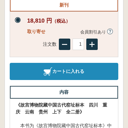
新刊
18,810 円
（税込）
取り寄せ
会員割引あり
注文数
カートに入れる
内容
《故宫博物院藏中国古代窑址标本 四川 重
庆 云南 贵州 上下 全二册》
本书为《故宫博物院藏中国古代窑址标本》中