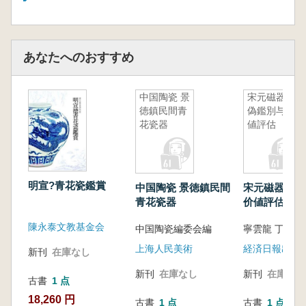
あなたへのおすすめ
中国陶瓷 景
宋元磁器真
徳鎮民間青
偽鑑別与价
花瓷器
値評估
明宣?青花瓷鑑賞
中国陶瓷 景徳鎮民間
宋元磁器真偽
青花瓷器
价値評估
陳永泰文教基金会
中国陶瓷編委会編
寧雲龍 丁卯 
上海人民美術
経済日報出版
新刊
在庫なし
新刊
在庫なし
新刊
在庫なし
古書
1 点
18,260 円
古書
1 点
古書
1 点