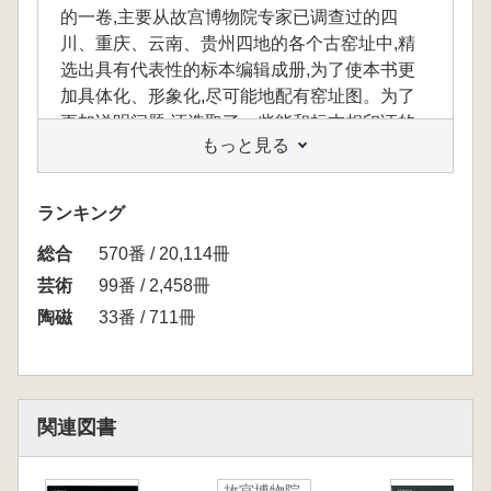
的一卷,主要从故宫博物院专家已调查过的四
川、重庆、云南、贵州四地的各个古窑址中,精
选出具有代表性的标本编辑成册,为了使本书更
加具体化、形象化,尽可能地配有窑址图。为了
更加说明问题,还选取了一些能和标本相印证的
もっと見る
完整器,以附图的形式出现。此书做到了实物与
论文、标本与窑址及完整器的完美结合,对我国
古代窑址研究的不足起到了一定弥补作用。
ランキング
総合
570番 / 20,114冊
本書は、『故宮博物院蔵中国古代窯址標本』
芸術
99番 / 2,458冊
の一冊であり、故宮博物院の専門家が調査を行
陶磁
33番 / 711冊
った四川・重慶・雲南・貴州の各地にある古窯
址から、代表的な標本を精選して編集したもの
です。 内容をより具体的かつ視覚的に伝える
ため、可能な限り窯址の図面を添付していま
関連図書
す。
また、標本の理解を深めるために、標本と対