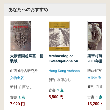
あなたへのおすすめ
梁帯村芮国
太原晋国趙卿墓 精
Archaeological
2007年度発
装版
Investigations on
Chek Lap Kok
山西省考古研究所
Hong Kong Archaeological Society(香港)
Island
文物出版社
文物出版
新刊
在庫なし
新刊
在庫なし
新刊
在庫なし
古書
1 点
5,500 円
古書
1 点
古書
1 点
13,200 円
7,920 円