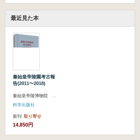
最近見た本
秦始皇帝陵園考古報
告(2011〜2018)
秦始皇帝陵博物院 編著
科学出版社
新刊
取り寄せ
14,850円