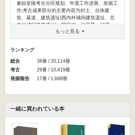
秦始皇陵考古分区规划、年度工作进展、发掘工
作;考古成果部分的主要内容为封土、台体建
筑、墓道、建筑遗址(西内外城间建筑遗址、北
内外城间建筑遗址)、陪葬坑、祔葬墓、门观、
もっと見る
道路、工程及相关设施等秦始皇陵遗迹的勘探成
果。
ランキング
総合
38番 / 20,114冊
本書は、2011年から2018年にかけて行われ
た秦始皇帝陵園の考古調査成果をまとめた報告
考古
29番 / 10,419冊
書であり、「作業報告」と「考古成果」の二部
発掘報告
17番 / 1,688冊
構成となっています。
「作業報告」では、調査の前段階における準
備作業や学術的基礎、秦始皇陵の考古調査にお
ける区域別の計画、各年度の作業進捗、発掘作
一緒に買われている本
業の概要などが記されています。
「考古成果」では、封土、台座建築、墓道、
建築遺構(西側内外城間および北側内外城間の
建築遺構)、陪葬坑、祔葬墓、門観、道路、土