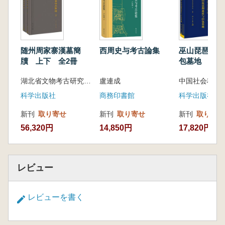
木工事および関連施設など、秦始皇陵に関連す
る遺跡の調査成果が詳しく報告されています。
随州周家寨漢墓簡
西周史与考古論集
巫山琵琶洲遺
牘 上下 全2冊
包墓地
湖北省文物考古研究院 編著
盧連成
科学出版社
商務印書館
科学出版社
新刊
取り寄せ
新刊
取り寄せ
新刊
取り寄せ
56,320円
14,850円
17,820円
レビュー
レビューを書く