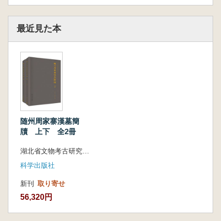
最近見た本
随州周家寨漢墓簡
牘 上下 全2冊
湖北省文物考古研究院 編著
科学出版社
新刊
取り寄せ
56,320円