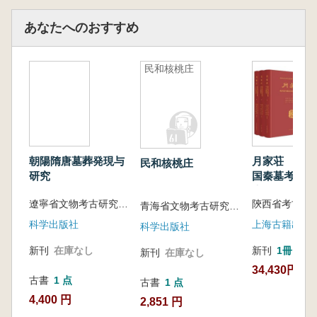
ら、西漢社会の具体的な様相を垣間見ることが
できると期待されています。
あなたへのおすすめ
民和核桃庄
朝陽隋唐墓葬発現与
月家荘 陝西
民和核桃庄
研究
国秦墓考古発
告 全3冊
遼寧省文物考古研究所 日本奈良文化愛研究所編著
青海省文物考古研究所 青海省文物管理処 西北大学文博学院 編著
科学出版社
上海古籍出版
科学出版社
新刊
在庫なし
新刊
1冊
新刊
在庫なし
34,430円
古書
1 点
古書
1 点
4,400 円
2,851 円