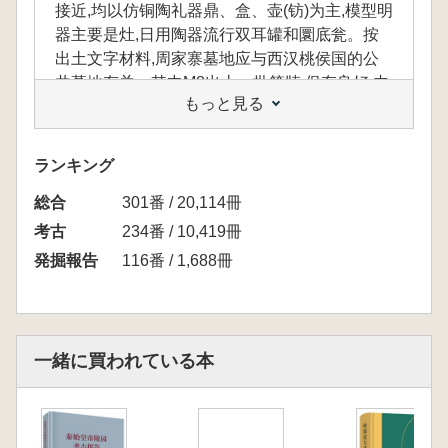
接近,均以仿铜陶礼器鼎、盒、壶(钫)为主,模型明
器主要是灶,日用陶器流行双耳罐和圜底瓮。按
出土文字材料,周家寨墓地应与西汉桃侯国的公
共墓地有关。其中M8出土一批简牍,保存良好,内
もっと見る
容丰富,书法精美,学术价值重大,是我国近年考古
出土文献的又一次重要收获。简牍主体内容为日
书,经缀合、编连的总数为502枚。据简文内容分
ランキング
为78篇,其中57篇为原有篇题,涉及古人的衣食、
総合
居处、出行、婚嫁、农事、仕宦、生死、鬼神等
301番 / 20,114冊
社会生活与信仰方面的宜忌与选择。通过这批简
考古
234番 / 10,419冊
牍,我们有望从术数史、风俗史、社会史等角度
発掘報告
116番 / 1,688冊
窥见西汉社会的若干细节。
本書は、湖北省随州市に位置する周家寨墓地
一緒に買われている本
における21基の漢代墓葬について、包括的に報
告したものです。これらの墓葬は、西漢前期後
半から中期にかけて築造されたものであり、出
土した陶器の様相は襄陽地域の漢墓と非常に近