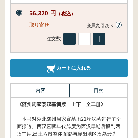
56,320 円
（税込）
取り寄せ
会員割引あり
注文数
カートに入れる
内容
目次
《随州周家寨汉墓简牍 上下 全二册》
本书对湖北随州周家寨墓地21座汉墓进行了全
面报道。西汉墓葬年代跨度为西汉早期后段到西
汉中期,出土陶器整体面貌与襄阳地区汉墓最为