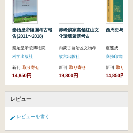
似しており、仿銅陶製の礼器である鼎・盒・壺
(鉢)が主に見られます。模型明器としては灶(か
まど)が中心で、日用陶器には双耳罐や圜底瓮
が流行していたことが確認されました。
秦始皇帝陵園考古報
赤峰魏家窩舗紅山文
西周史与考古
出土した文字資料に基づくと、周家寨墓地は
告(2011〜2018)
化環壕聚落考古
西漢時代の桃侯国における公共墓地であった可
秦始皇帝陵博物院 編著
内蒙古自治区文物考古研究院 吉林大学考古学院 編著
盧連成
能性が高いと考えられます。特にM8号墓から
は保存状態の良好な簡牘が多数出土しており、
科学出版社
故宮出版社
商務印書館
その内容は豊富で、書法も精緻であり、学術的
新刊
取り寄せ
新刊
取り寄せ
新刊
取り寄せ
価値が極めて高く、近年の中国考古学における
14,850円
19,800円
14,850円
文献出土の重要な成果の一つとされています。
簡牘の主な内容は「日書」であり、綴合・編
連された総数は502枚に及びます。そのうち78
篇に分類され、57篇には原題が付されており、
レビュー
古代人の衣食住、外出、婚姻、農作業、官職、
生死、鬼神信仰など、社会生活や思想に関する
レビューを書く
禁忌や選択が記されています。この簡牘群を通
じて、術数史・風俗史・社会史などの観点か