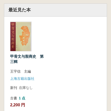
最近見た本
甲骨文与殷商史 第
三輯
王宇信 主編
上海古籍出版社
新刊
在庫なし
古書
1 点
2,200 円