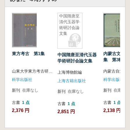
中国隋唐至
清代玉器学
術研討会論
文集
東方考古 第1集
内蒙古文物考
中国隋唐至清代玉器
集 第3輯 
学術研討会論文集
基本建設専集
山東大学東方考古研究中心編
上海博物館編
科学出版社
科学出版社
上海古籍出版社
新刊
在庫なし
新刊
在庫なし
新刊
在庫なし
古書
1 点
古書
1 点
古書
1 点
2,376 円
2,138 円
2,851 円