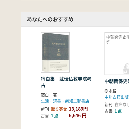
あなたへのおすすめ
中朝関係史
究
宿白集 蔵伝仏教寺院考
中朝関係史
古
劉永智
宿白 著
中州古籍出版
生活・読書・新知三聯書店
新刊
在庫な
13,189円
新刊
取り寄せ
古書
1 点
6,646 円
古書
1 点