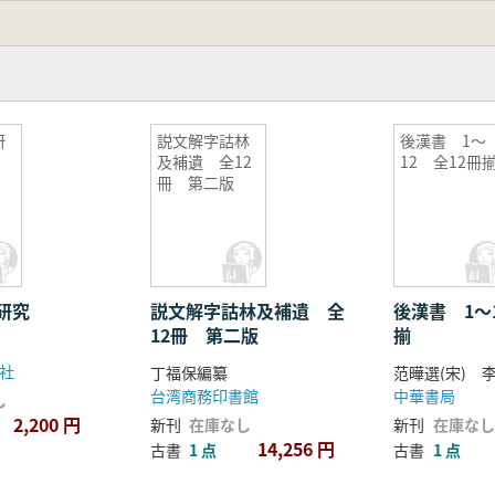
研
説文解字詁林
後漢書 1〜
及補遺 全12
12 全12冊
冊 第二版
研究
説文解字詁林及補遺 全
後漢書 1〜
12冊 第二版
揃
社
丁福保編纂
范曄選(宋) 李
台湾商務印書館
中華書局
し
2,200 円
新刊
在庫なし
新刊
在庫なし
14,256 円
古書
1 点
古書
1 点