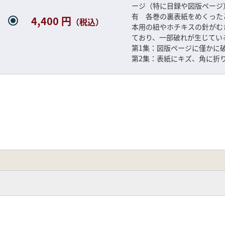
ージ（特に目録や図版ページ
有 各巻の裏表紙をめくった
4,400 円
（税込）
本用の紐やホチキスの針がむ
ており、一部破れが生じてい
第1集：図版ページに僅かに
第2集：表紙にキズ、角に折