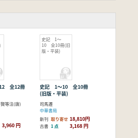
史記 1〜
揃
10 全10冊(旧
版・平装)
12 全12冊
史記 1〜10 全10冊
(旧版・平装)
賢等注(唐)
司馬遷
中華書局
18,810円
新刊
取り寄せ
3,960 円
3,168 円
古書
1 点