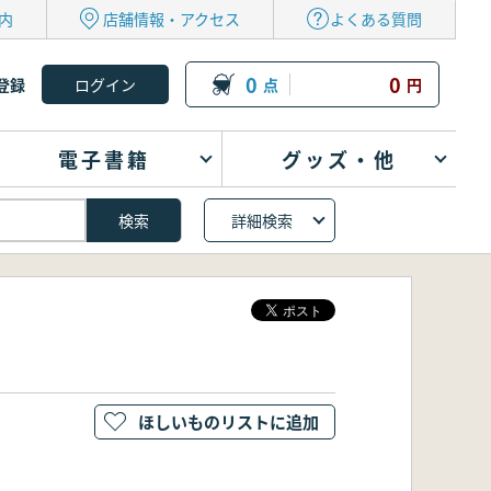
内
店舗情報・アクセス
よくある質問
0
0
登録
点
円
電子書籍
グッズ・他
詳細検索
ほしいものリストに追加