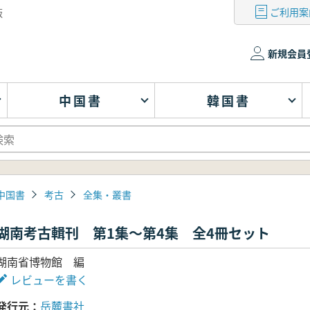
ご利用案
版
新規会員
中国書
韓国書
中国書
考古
全集・叢書
湖南考古輯刊 第1集～第4集 全4冊セット
湖南省博物館 編
レビューを書く
発行元
岳麓書社