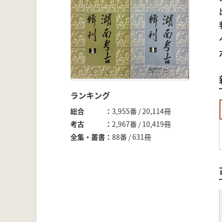
ランキング
総合
3,955番 / 20,114冊
考古
2,967番 / 10,419冊
全集・叢書
88番 / 631冊