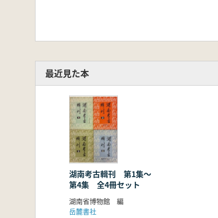
最近見た本
湖南考古輯刊 第1集〜
第4集 全4冊セット
湖南省博物館 編
岳麓書社