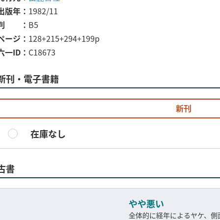
出版年
1982/11
判
B5
ページ
128+215+294+199p
六一ID
C18673
新刊・電子書籍
新刊
在庫なし
古書
やや悪い
全体的に経年によるヤケ、側