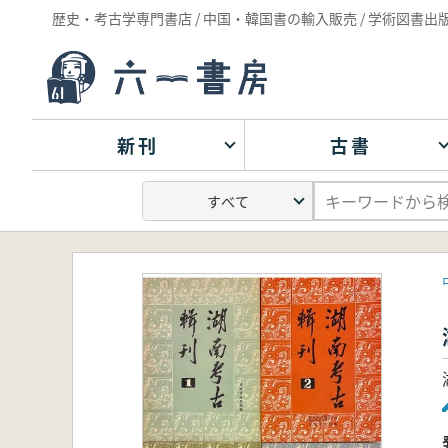
歴史・考古学専門書店 / 中国・韓国書の輸入販売 / 学術図書出
新刊
古書