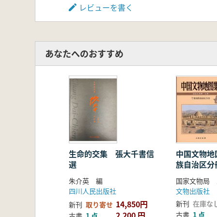
レビューを書く
ています。唐五代期の歴史、民俗、
学術的意義を持つ一冊です。
あなたへのおすすめ
中国文物地
生命的交集 張大千書信
族自治区分
選
国家文物局 
朱介英 編
文物出版社
四川人民出版社
14,850円
新刊
在庫な
新刊
取り寄せ
2,200 円
古書
1 点
古書
1 点