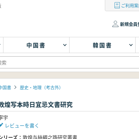
ご利用案
版
新規会員
中国書
韓国書
中国書
歴史・地理（考古外）
敦煌写本時日宜忌文書研究
寧宇
レビューを書く
シリーズ
敦煌与絲綢之路研究叢書