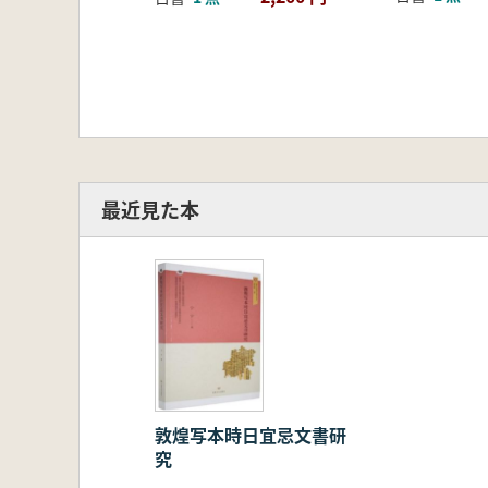
最近見た本
敦煌写本時日宜忌文書研
究