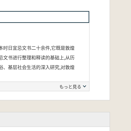
本时日宜忌文书二十余件,它既是敦煌
忌文书进行整理和释读的基础上,从历
俗、基层社会生活的深入研究,对敦煌
もっと見る
究した学術的専門書です。現存する敦
五代にかけての伝統的な民俗や社会生
な視点からその研究価値を詳しく論じ