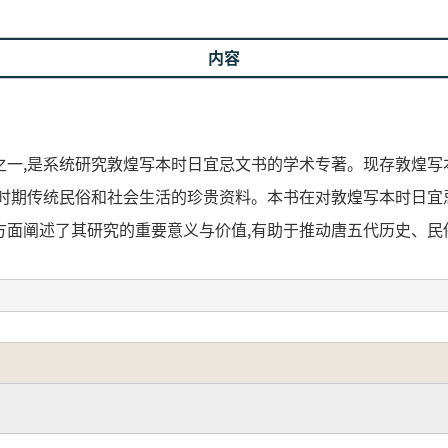
内容
之一,是系统研究敦煌写本时日宜忌文书的学术专著。现存敦煌写
代时期传统民俗和社会生活的珍贵资料。本书在对敦煌写本时日宜
方面阐述了其研究的重要意义与价值,有助于推动唐五代历史、民
。
の一冊であり、敦煌写本の中でも時日宜忌文書を体系的に研
にのぼり、敦煌文書の重要な構成要素であると同時に、唐代から
います。
読を踏まえ、歴史的背景、記載内容、文化的意義など多角的