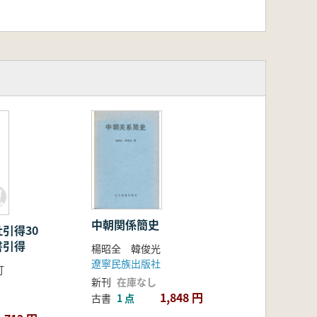
もに、敦煌文書研究の深化にも大きな
記
中朝関係簡史
社引得30
書引得
楊昭全 韓俊光
遼寧民族出版社
訂
新刊
在庫なし
1,848 円
古書
1 点