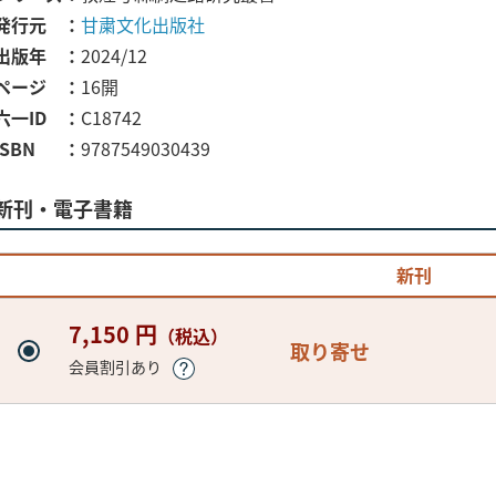
発行元
甘粛文化出版社
出版年
2024/12
ページ
16開
六一ID
C18742
ISBN
9787549030439
新刊・電子書籍
新刊
7,150 円
（税込）
取り寄せ
会員割引あり