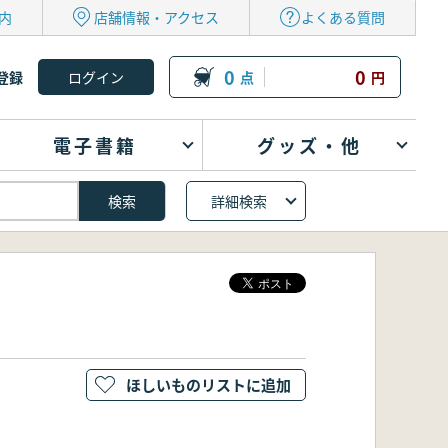
内
店舗情報・アクセス
よくある質問
0
0
登録
点
円
電子書籍
グッズ・他
詳細検索
ほしいものリストに追加