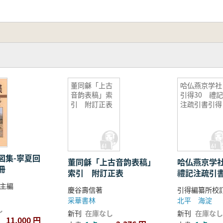
地域社会の実態を深く理解するための手がかりを提供するとと
董同龢「上古
哈仏燕京学社
音韵表稿」索
引得30 禮
引 附訂正表
注疏引書引得
図集-寧夏回
董同龢「上古音韵表稿」
哈仏燕京学
冊
索引 附訂正表
禮記注疏引
主編
慶谷壽信著
引得編纂所校
采華書林
北平 海淀
し
新刊
在庫なし
新刊
在庫なし
11,000 円