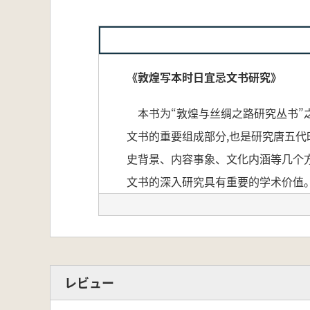
《敦煌写本时日宜忌文书研究》
本书为“敦煌与丝绸之路研究丛书”
文书的重要组成部分,也是研究唐五
史背景、内容事象、文化内涵等几个
文书的深入研究具有重要的学术价值
本書は「敦煌与絲綢之路研究叢書」
煌写本の時日宜忌文書は20点余り
レビュー
活を探るうえで貴重な資料となって
本書では、これらの文書の整理と解