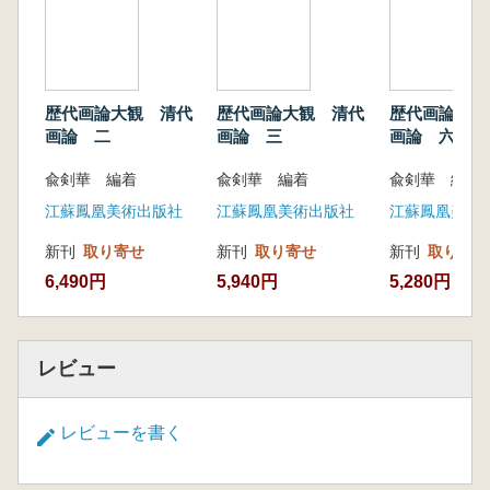
編纂にあたっては、時代を明確にし、真偽を見
極め、優劣を評価し、源流を考察。内容面では
時代順に整理し、分類を明確にし、精密な読解
と厳密な校訂を施しています。
歴代画論大観 清代
歴代画論大観 清代
歴代画論大観
本巻には、『画筌』『苦瓜和尚話語録』『半
画論 二
画論 三
画論 六
千課徒画説』『芥舟学画編』など、清代におけ
る画論史上重要な16種の画論が収録されていま
兪剣華 編着
兪剣華 編着
兪剣華 編着
す。これらの文献は、絵画技法の理論を深化さ
江蘇鳳凰美術出版社
江蘇鳳凰美術出版社
江蘇鳳凰美術
せるとともに、芸術における創造性の精神を強
調し、絵画美学の思想や教育的指導の面でも豊
新刊
取り寄せ
新刊
取り寄せ
新刊
取り寄せ
かな内容を提供しています。
6,490円
5,940円
5,280円
レビュー
レビューを書く