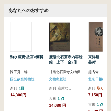
あなたへのおすすめ
勁水國寶:故宮×蘭博
慶陽北石窟寺内容総
東洋鏡 天龍
録 上下 全2冊
芸術
陳玉秀 編
甘粛北石窟寺文物保護研究所
国立故宮博物院
文物出版社
北京日報出版
新刊
1冊
新刊
在庫なし
新刊
取り寄せ
14,300円
7,150円
古書
1 点
古書
1 点
14,080 円