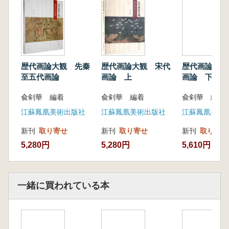
『歴代画論大観』は、俞剣華氏が長年にわた
り執筆・整理してきた手稿をもとに編纂された
もので、20世紀30年代から中国古代文献の収
歴代画論大観 先秦
歴代画論大観 宋代
歴代画論大観
集・整理に着手し、亡くなるまで資料の拡充と
至五代画論
画論 上
画論 下
校訂を重ねて完成された大著です。まさに清代
兪剣華 編着
兪剣華 編着
兪剣華 編着
康熙年間に官撰された『佩文斎書画譜』に続
く、中国絵画理論の集大成といえる一書です。
江蘇鳳凰美術出版社
江蘇鳳凰美術出版社
江蘇鳳凰美術
全12巻から成り、先秦から清代に至るまでの
新刊
取り寄せ
新刊
取り寄せ
新刊
取り寄せ
画理・画法・画詩・画品・画譜・画鑑などに関
5,280円
5,280円
5,610円
する論述を収録。歴代の画史・画論の専門書、
別集、さらには伝世の書画墨跡など、膨大な典
籍を網羅しています。
特筆すべきは、著者が中国古代絵画理論体系
一緒に買われている本
の構築にあたり、資料の収集・選別・整理にお
いて一貫した原則を持ち、画論研究における独
自の視点を全編にわたって貫いている点です。