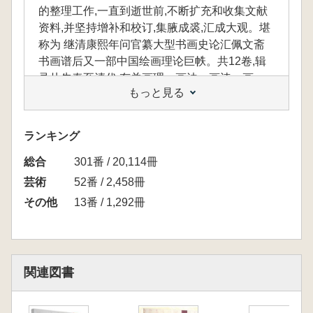
的整理工作,一直到逝世前,不断扩充和收集文献
资料,并坚持增补和校订,集腋成裘,汇成大观。堪
称为 继清康熙年问官纂大型书画史论汇佩文斋
书画谱后又一部中国绘画理论巨帙。共12卷,辑
录从先秦至清代,有关画理、画法、画诗、画
もっと見る
品、画谱、画鉴等论述,包括历代画史画论专
著、别集、等浩瀚典籍乃至传世书画墨迹。值得
一提 是,作者对于中国古代绘画理论体系的建
ランキング
构、辑录、筛选的原则以及在画论研究上的创见
総合
贯穿全书。编撰上证时代,订其真伪,评其优 劣,述
301番 / 20,114冊
其源流;内容上依时为序,以类划分,严谨点读,详加
芸術
52番 / 2,458冊
校雠。全书体现了作者在中国古代艺术理论、中
その他
13番 / 1,292冊
国古代美学、中国古代艺术文献上的研究和缜密
思,具有开山之深意。
本册《清代画论(一)》辑录了清代《画筌》
《苦瓜和尚话语录》《半千课徒画说》《芥舟学
関連図書
画编》等16种在画论史上的重要画论,其价值在
于深化了绘画技法理论,强调了艺术创新精神,丰
富了绘画美学思想和教学指导等方面。