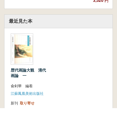
3,520 円
最近見た本
歴代画論大観 清代
画論 一
兪剣華 編着
江蘇鳳凰美術出版社
新刊
取り寄せ
6,490円