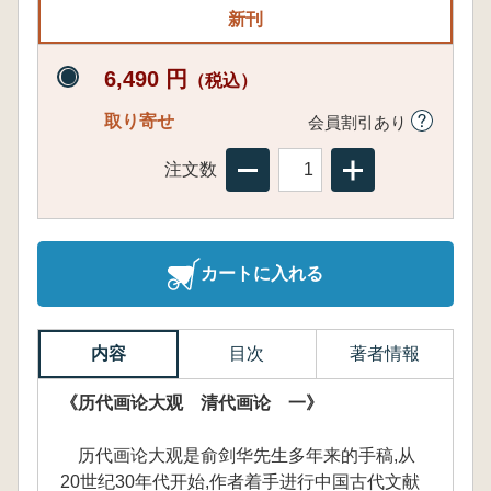
新刊
6,490 円
（税込）
取り寄せ
会員割引あり
注文数
カートに入れる
内容
目次
著者情報
《历代画论大观 清代画论 一》
历代画论大观是俞剑华先生多年来的手稿,从
20世纪30年代开始,作者着手进行中国古代文献