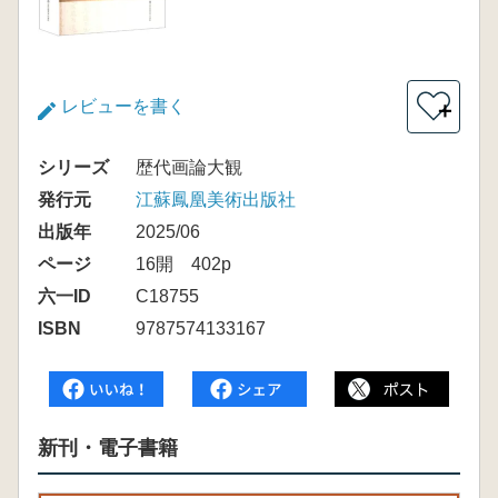
レビューを書く
＋
シリーズ
歴代画論大観
発行元
江蘇鳳凰美術出版社
出版年
2025/06
ページ
16開 402p
六一ID
C18755
ISBN
9787574133167
新刊・電子書籍