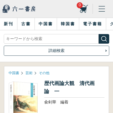
0
新刊
古書
中国書
韓国書
電子書籍
詳細検索
中国書
芸術
その他
歴代画論大観 清代画
論 一
兪剣華 編着