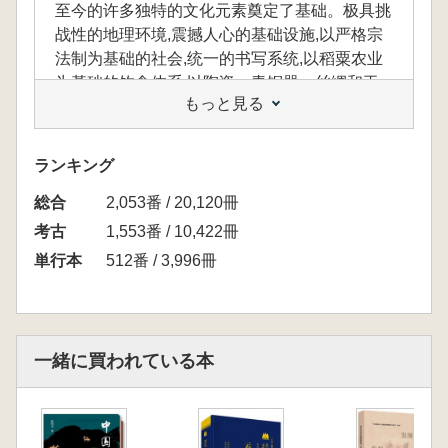
至今的许多独特的文化元素奠定了基础。极具挑
战性的地理环境,震撼人心的基础设施,以严格宗
法制为基础的社会,统一的书写系统,以稻粟农业
为基础的饮食体系,以陶瓷、青铜器、丝绸和玉
もっと見る
器为核心的物质文化,以及祖先与生者共存的独
特宇宙观……历史文献很少记录这些早期的成
就,但中国有数千年营建墓葬的传统,宏大且随葬
ランキング
品丰富的墓葬,是了解它们的重要途径。
総合
世界知名汉学家、牛津大学教授杰西卡·罗森
2,053番 / 20,120冊
的新作《厚土无疆》,聚焦这一关键时段,以跨越
考古
1,553番 / 10,422冊
广袤时空距离的十二座墓葬遗址为切入点,以跨
単行本
512番 / 3,996冊
区域物质文化交流的新视角,综合考古、历史、
地理、生态、艺术等多学科诠释古代中国,生动
而系统地重构了上下五千余年间古人生前与死后
世界的鲜活图景,反复勾勒中国的国家文明与世
一緒に買われている本
界其他主要国家文明的同步、独到,以及跨越欧
亚大陆的文化交融,为我们展现了一场跨越3000
年早期中国文明的壮游。
这本书根基在考古学,所选十二座墓葬遗址,都