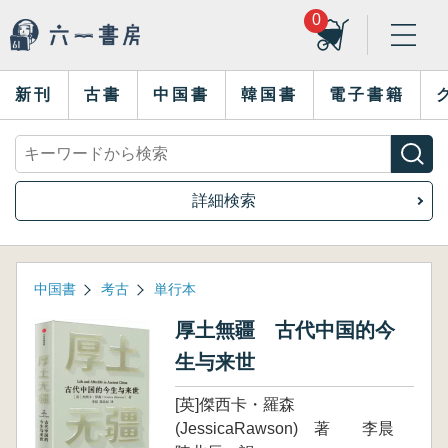
0
新刊
古書
中国書
韓国書
電子書籍
詳細検索
中国書
考古
単行本
厚土無疆 古代中国的今
生与来世
[英]傑西卡・羅森
(JessicaRawson) 著 李晨