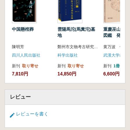
是近半个世纪以来中国考古学的新发现和新收
获;但不是浮光掠影地介绍考古新知,而是借由墓
葬遗址讲述古代中国的历史;跨越时空、地域和
族群,发起中国人“寻根”的邀请函。同时,《厚土无
中国懸棺葬
雲陽馬沱(馬糞沱)墓
重慶巫山龍骨
疆》也是一部文明交流与互鉴的佳作,它生动呈
地
図鑑 発現・
现了中国文明丰富性和多样性的特征,源于各区
解析
陳明芳
鄭州市文物考古研究院 雲陽県文物保護管理所 編著
黄万波 侯亜
域文化间的联通和相互影响,由此中华文明始终
充满发展的可能性。涉及的十二座墓葬遗址多设
四川人民出版社
科学出版社
武漢大学出版
有博物馆,这本书详细介绍了多个博物馆重要藏
新刊
取り寄せ
新刊
取り寄せ
新刊
1冊
品,亦可作为深度游览博物馆的推荐阅读图书。
7,810円
14,850円
6,600円
紀元前221年、秦が空前の大一統を実現する
以前の3000年間は、中国「五千年文明史」の
レビュー
中でも極めて重要な時期にあたります。この時
代には初期都市や最初の王朝が誕生し、今日ま
レビューを書く
で受け継がれてきた中国独自の文化要素の基盤
が築かれました。厳しい地理環境、驚異的なイ