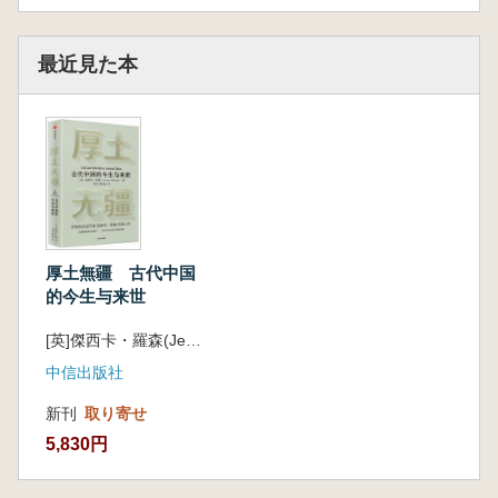
描き出し、中国文明が他の主要文明といかに並
行し、独自性を保ちつつ、ユーラシア大陸を横
最近見た本
断する文化的交錯の中で発展してきたかを繰り
返し描写しています。まさに、3000年にわた
る初期中国文明への壮大な旅を私たちに提示し
てくれる一冊です。
本書の基盤は考古学にあり、取り上げられた
12の墓葬遺跡は、いずれも過去半世紀における
中国考古学の新発見・新成果に基づいていま
す。しかし、単なる発掘成果の紹介にとどまら
厚土無疆 古代中国
ず、墓葬遺跡を通して古代中国の歴史そのもの
的今生与来世
を語る構成となっており、時空・地域・民族を
超えて、中国人に「根を探す」旅への招待状を
[英]傑西卡・羅森(JessicaRawson) 著 李晨 陳北辰 訳
差し出しています。
中信出版社
また、本書は文明の交流と相互理解を描いた
優れた作品でもあり、中国文明の豊かさと多様
新刊
取り寄せ
性が、地域間の連携と相互影響によって育まれ
5,830円
てきたことを鮮やかに示しています。こうした
文化的連関こそが、常に発展の可能性を秘めた