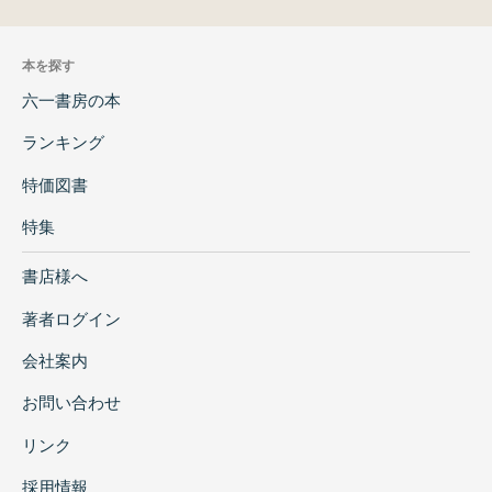
中華文明の原動力となってきたのです。
本書で取り上げられた12の墓葬遺跡の多くは
本を探す
博物館に展示されており、各館の重要な収蔵品
六一書房の本
についても詳しく紹介されています。そのた
め、本書は博物館を深く鑑賞するためのガイド
ランキング
ブックとしても活用できる一冊です。
特価図書
特集
書店様へ
著者ログイン
会社案内
お問い合わせ
リンク
採用情報