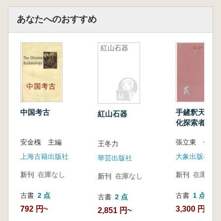
ンフラ、宗法制度に基づく社会構造、統一され
た文字体系、稲と粟を中心とする農耕と食文
あなたへのおすすめ
化、陶磁器・青銅器・絹・玉器を核とする物質
文化、そして祖先と生者が共存する独特の宇宙
紅山石器
観などが、この時代に形づくられました。
これらの初期文明の成果は文献にほとんど記
録されていませんが、中国には数千年にわたる
墓葬の伝統があり、壮大で副葬品の豊富な墓葬
は、当時の社会を理解する重要な手がかりとな
ります。
中国考古
手鏟釈天書 
紅山石器
世界的な中国学者であり、オックスフォード
化探索者的対
大学教授のジェシカ・ローゼンによる新著『厚
安金槐 主編
張立東 任飛
王冬力
土無疆』は、この重要な時代に焦点を当て、広
大な時空を超えて選ばれた12の墓葬遺跡を起点
上海古籍出版社
大象出版社
華芸出版社
に、地域を越えた物質文化の交流という新たな
新刊
在庫なし
新刊
在庫なし
新刊
在庫なし
視点から、考古学・歴史学・地理学・生態学・
芸術など多分野の知見を融合させて古代中国を
古書
2 点
古書
1 点
古書
2 点
読み解いています。
792 円~
3,300 円
2,851 円~
本書は、古代人の生と死の世界を生き生きと