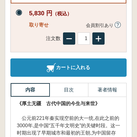
5,830 円
（税込）
取り寄せ
会員割引あり
注文数
カートに入れる
内容
目次
著者情報
《厚土无疆 古代中国的今生与来世》
公元前221年秦实现空前的大一统,在此之前的
3000年,是中国“五千年文明史”的关键时段。这一
时期出现了早期城市和最初的王朝,为中国留存