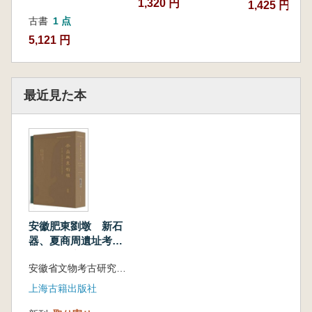
1,320 円
1,425 円
古書
1 点
5,121 円
最近見た本
安徽肥東劉墩 新石
器、夏商周遺址考古
発掘与研究 上中
安徽省文物考古研究所 肥東県文物管理所 編 陳小春 編著
下 全3冊
上海古籍出版社