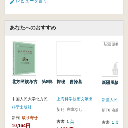
レビューを書く
あなたへのおすすめ
新疆風物志
北方民族考古 第8輯
探秘 曹操墓
新疆風物志
中国人民大学北方民族考古研究所等
上海科学技術文献出版社
新疆人民出版
科学出版社
新刊
在庫なし
新刊
在庫なし
新刊
取り寄せ
古書
1 点
古書
1 点
10,164円