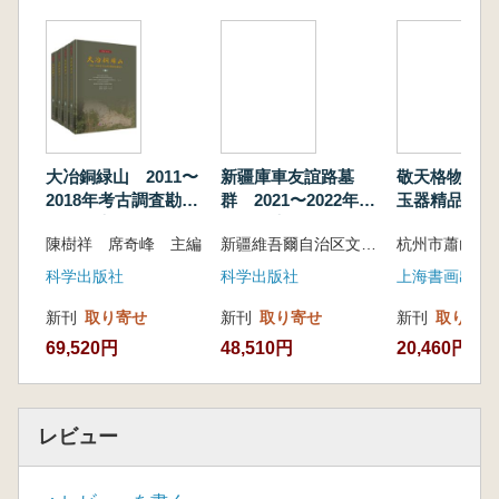
が厚く、遺構同士の重複や破壊関係も複雑で、
考古学的に極めて重要な地点とされています。
2016年9月から2017年1月にかけて、安徽省
文物考古研究所によって正式な発掘調査が行わ
れ、一連の重要な成果が得られました。本報告
では、基本的な考古資料の整理・公開に加え、
環境考古学・動物考古学・分子生物学・安定同
大冶銅緑山 2011〜
新疆庫車友誼路墓
敬天格物 西
位体分析などの多分野の手法を用いて研究が進
2018年考古調査勘探
群 2021〜2022年度
玉器精品展
められ、遺跡全体の堆積構造がほぼ明らかにな
発掘報告 全4冊
発掘報告 上中下
陳樹祥 席奇峰 主編
新疆維吾爾自治区文物考古研究所 編著
りました。
全3冊
これにより、江淮地域における各時期の考古
科学出版社
科学出版社
上海書画出版
学的文化の理解がより包括的に進むとともに、
新刊
取り寄せ
新刊
取り寄せ
新刊
取り寄せ
同地域に広く分布する「台墩型遺跡」の研究に
69,520円
48,510円
20,460円
対しても、貴重な実物資料が提供されることと
なりました。
レビュー