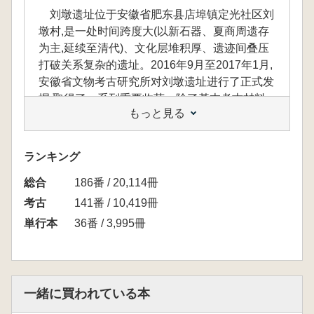
刘墩遗址位于安徽省肥东县店埠镇定光社区刘
墩村,是一处时间跨度大(以新石器、夏商周遗存
为主,延续至清代)、文化层堆积厚、遗迹间叠压
打破关系复杂的遗址。2016年9月至2017年1月,
安徽省文物考古研究所对刘墩遗址进行了正式发
掘,取得了一系列重要收获。除了基本考古材料
もっと見る
的梳理和发布,本报告还采用环境考古、动物考
古、分子生物学、稳定同位素等多学科手段进行
研究,基本弄清了遗址的整体堆积结构,有助于更
ランキング
全面地认识江淮地区各时期的考古学文化,也为
総合
江淮地区台墩型遗址的研究提供了重要的实物资
186番 / 20,114冊
料。
考古
141番 / 10,419冊
単行本
36番 / 3,995冊
劉墩遺跡は、安徽省肥東県店埠鎮定光社区劉
墩村に位置する遺跡であり、新石器時代から
夏・商・周代を中心に、清代に至るまで長い時
一緒に買われている本
間的広がりを持つ点が特徴です。文化層の堆積