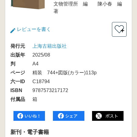
文物管理所 編 陳小春 編
著
レビューを書く
＋
発行元
上海古籍出版社
出版年
2025/08
判
A4
ページ
精装 744+図版(カラー)113p
六一ID
C18794
ISBN
9787573217172
付属品
箱
新刊・電子書籍