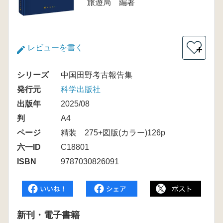
旅遊局 編著
レビューを書く
＋
シリーズ
中国田野考古報告集
発行元
科学出版社
出版年
2025/08
判
A4
ページ
精装 275+図版(カラー)126p
六一ID
C18801
ISBN
9787030826091
新刊・電子書籍