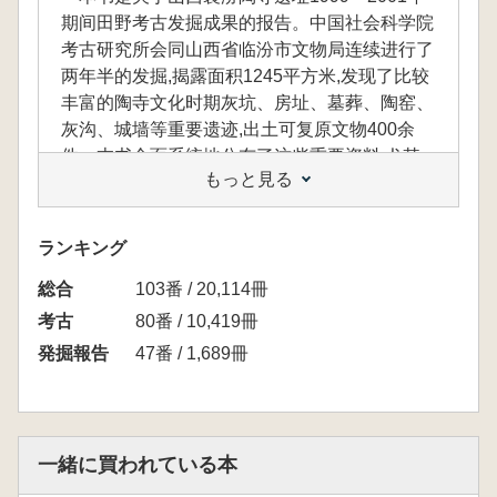
期间田野考古发掘成果的报告。中国社会科学院
考古研究所会同山西省临汾市文物局连续进行了
两年半的发掘,揭露面积1245平方米,发现了比较
丰富的陶寺文化时期灰坑、房址、墓葬、陶窑、
灰沟、城墙等重要遗迹,出土可复原文物400余
件。本书全面系统地公布了这些重要资料,尤其
もっと見る
是陶寺城址的重要发现。
ランキング
本書は、山西省襄汾県に位置する陶寺遺跡に
総合
103番 / 20,114冊
おいて、1999年から2001年にかけて実施され
た野外考古調査の成果をまとめた報告書です。
考古
80番 / 10,419冊
中国社会科学院考古研究所と山西省臨汾市文物
発掘報告
47番 / 1,689冊
局が共同で、2年半にわたり発掘を行い、総面
積1245平方メートルにわたる調査区から、陶
寺文化期に属する灰坑・住居跡・墓葬・陶窯・
灰溝・城壁などの重要な遺構が多数確認されま
一緒に買われている本
した。