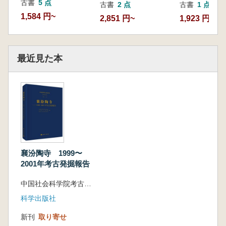
古書
5 点
古書
2 点
古書
1 点
1,584 円~
2,851 円~
1,923 円
最近見た本
襄汾陶寺 1999〜
2001年考古発掘報告
中国社会科学院考古研究所 山西省考古研究院 臨汾市文化和旅遊局 編著
科学出版社
新刊
取り寄せ