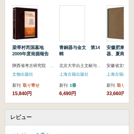
また、出土した復元可能な遺物は400点以上
にのぼり、陶寺文化の実態を具体的に示す貴重
な資料となっています。とりわけ陶寺城址に関
する新たな発見は、古代都市形成や社会構造の
解明において重要な意義を持ち、本書ではそれ
らの成果を体系的かつ詳細に公開しています。
梁帯村芮国墓地
青銅器与金文 第14
安徽肥東劉墩
2009年度発掘報告
輯
器、夏商周遺
発掘与研究 
陝西省考古研究院 渭南市文物保護考古研究所 韓城市文物旅遊局 編著
北京大学出土文献与古代文明研究所 編
下 全3冊
文物出版社
上海古籍出版社
上海古籍出版
新刊
取り寄せ
新刊
1冊
新刊
取り寄せ
15,840円
6,490円
33,660円
レビュー