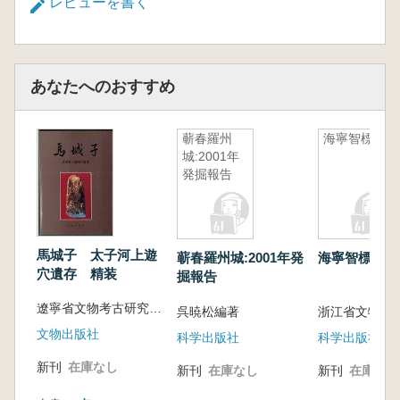
レビューを書く
あなたへのおすすめ
蕲春羅州
海寧智標塔
城:2001年
発掘報告
馬城子 太子河上遊
蕲春羅州城:2001年発
海寧智標塔
穴遺存 精装
掘報告
遼寧省文物考古研究所-本渓市博物館
呉暁松編著
文物出版社
科学出版社
科学出版社
新刊
在庫なし
新刊
在庫なし
新刊
在庫なし